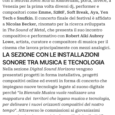
con il festival
Sonic Acts
di Amsterdam, porta, invece, a
Venezia per la prima volta diversi dj, performer e
compositori come
Emme
,
S280F
,
Soft Break
,
Aya
,
Yen
Tech
e
Snufkin
. Il concerto finale del festival è affidato
a
Nicolas Becker
, rinomato per la ricerca sviluppata
in
The Sound of Metal
, che presenta il suo incontro
compositivo e performativo con
Robert Aiki Aubrey
Lowe
, artista, curatore e compositore di musica per il
cinema che lavora principalmente con mezzi analogici.
LA SEZIONE CON LE INSTALLAZIONI
SONORE TRA MUSICA E TECNOLOGIA
Nella sezione
Digital Sound Horizons
vengono
presentati progetti in forma installativa, progetti
compositivi online ed eventi in forma di concerto che
impiegano nuove tecnologie legate al suono digitale
perché “
la Biennale Musica vuole realizzare una
mappatura dei territori che legano musica e tecnologia,
per delineare i nuovi orizzonti compositivi del nostro
tempo
”. Attraverso le commissioni ai giovanissimi