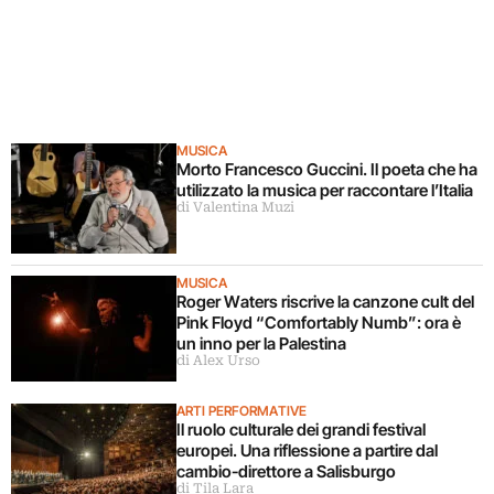
MUSICA
Morto Francesco Guccini. Il poeta che ha
utilizzato la musica per raccontare l’Italia
di Valentina Muzi
MUSICA
Roger Waters riscrive la canzone cult del
Pink Floyd “Comfortably Numb”: ora è
un inno per la Palestina
di Alex Urso
ARTI PERFORMATIVE
Il ruolo culturale dei grandi festival
europei. Una riflessione a partire dal
cambio-direttore a Salisburgo
di Tila Lara