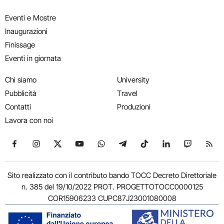
Eventi e Mostre
Inaugurazioni
Finissage
Eventi in giornata
Chi siamo
University
Pubblicità
Travel
Contatti
Produzioni
Lavora con noi
Seguici su Facebook
Seguici su Instagram
Seguici su X
Seguici su YouTube
Seguici su WhatsApp
Seguici su Telegram
Seguici su TikTok
Seguici su Link
Seguici su
Segui
Sito realizzato con il contributo bando TOCC Decreto Direttoriale
n. 385 del 19/10/2022 PROT. PROGETTOTOCC0000125
COR15906233 CUPC87J23001080008