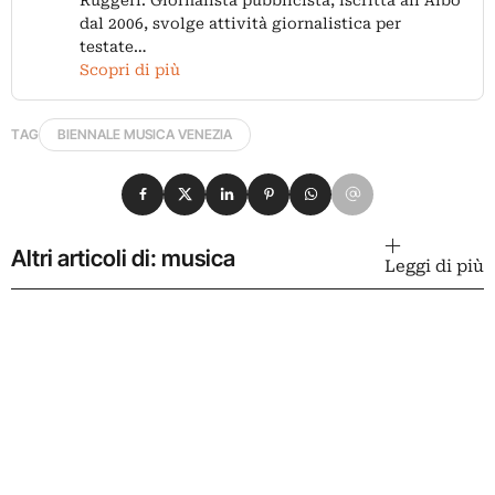
dal 2006, svolge attività giornalistica per
testate…
Scopri di più
TAG
BIENNALE MUSICA VENEZIA
Condividi su Facebook
Condividi su X
Condividi su LinkedIn
Condividi su Pinterest
Condividi su WhatsApp
Condividi su Email
Altri articoli di: musica
Leggi di più