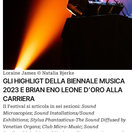
Loraine James © Natalia Bjerke
GLI HIGHLIGT DELLA BIENNALE MUSICA
2023 E BRIAN ENO LEONE D’ORO ALLA
CARRIERA
Il Festival si articola in sei sezioni:
Sound
Microscopies
;
Sound Installations/Sound
Exhibitions
;
Stylus Phantasticus-The Sound Diffused by
Venetian Organs
;
Club Micro-Music
;
Sound