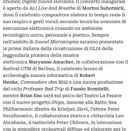
Studies
;
Digital Sound Horizons
. Il concerto inaugurale
è aperto da
As I Live And Breathe
di
Morton Subotnick
,
dove il celebrato compositore elabora in tempo reale il
suo respiro e gesti vocali secondo tecniche avanzate di
esecuzione elettronica creando un ambiente
tecnologico unico, personale e poetico. Sempre
nell’ambito di
Sound Microscopies
saranno presentate
la prima italiana della ricostruzione di
GLIA
della
leggendaria pioniera della musica
elettronica
Maryanne Amacher
, in collaborazione con il
festival CTM di Berlino, il celebrato lavoro di
archeologia sonora informatica di
Robert
Henke
,
Commodore cbm 8032
e una nuova produzione
del ciclo
Professor Bad Trip
di
Fausto Romitelli
;
mentre
Brian Eno
sarà sul palco del Teatro La Fenice
con il nuovo progetto
Ships
, insieme alla Baltic Sea
Philharmonic diretta da Kristjan Järvi, l’attore Peter
Serafinowicz, il collaboratore storico e chitarrista Leo
Abrahams, il tastierista Peter Chilvers, in interazione
con le atmosfere orchestrali diffuse ed elaborate per lo