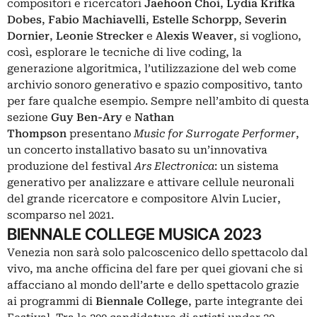
compositori e ricercatori
Jaehoon Choi
,
Lydia Krifka
Dobes
,
Fabio Machiavelli
,
Estelle Schorpp
,
Severin
Dornier
,
Leonie Strecker
e
Alexis Weaver
, si vogliono,
così, esplorare le tecniche di live coding, la
generazione algoritmica, l’utilizzazione del web come
archivio sonoro generativo e spazio compositivo, tanto
per fare qualche esempio. Sempre nell’ambito di questa
sezione
Guy Ben-Ary
e
Nathan
Thompson
presentano
Music for Surrogate Performer
,
un concerto installativo basato su un’innovativa
produzione del festival
Ars Electronica
: un sistema
generativo per analizzare e attivare cellule neuronali
del grande ricercatore e compositore Alvin Lucier,
scomparso nel 2021.
BIENNALE COLLEGE MUSICA 2023
Venezia non sarà solo palcoscenico dello spettacolo dal
vivo, ma anche officina del fare per quei giovani che si
affacciano al mondo dell’arte e dello spettacolo grazie
ai programmi di
Biennale College
, parte integrante dei