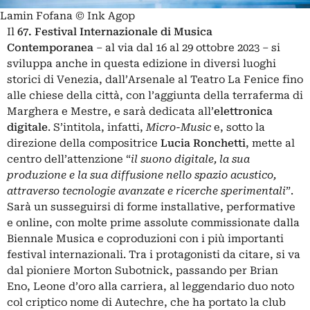
Lamin Fofana © Ink Agop
Il
67. Festival Internazionale di Musica
Contemporanea
– al via dal 16 al 29 ottobre 2023 – si
sviluppa anche in questa edizione in diversi luoghi
storici di Venezia, dall’Arsenale al Teatro La Fenice fino
alle chiese della città, con l’aggiunta della terraferma di
Marghera e Mestre, e sarà dedicata all’
elettronica
digitale
. S’intitola, infatti,
Micro-Music
e, sotto la
direzione della compositrice
Lucia Ronchetti
, mette al
centro dell’attenzione “
il suono digitale, la sua
produzione e la sua diffusione nello spazio acustico,
attraverso tecnologie avanzate e ricerche sperimentali
”.
Sarà un susseguirsi di forme installative, performative
e online, con molte prime assolute commissionate dalla
Biennale Musica e coproduzioni con i più importanti
festival internazionali. Tra i protagonisti da citare, si va
dal pioniere Morton Subotnick, passando per Brian
Eno, Leone d’oro alla carriera, al leggendario duo noto
col criptico nome di Autechre, che ha portato la club