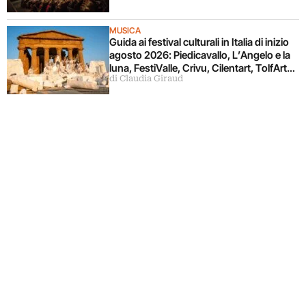
MUSICA
Guida ai festival culturali in Italia di inizio
agosto 2026: Piedicavallo, L’Angelo e la
luna, FestiValle, Crivu, Cilentart, TolfArte,
di Claudia Giraud
Pietrasanta è Ceramica