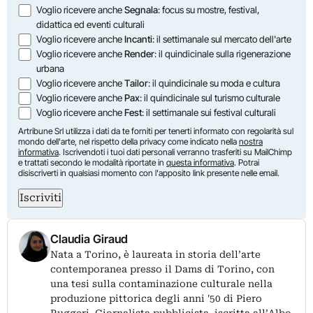
Opzioni
Voglio ricevere anche
Segnala
: focus su mostre, festival,
didattica ed eventi culturali
Voglio ricevere anche
Incanti
: il settimanale sul mercato dell'arte
Voglio ricevere anche
Render
: il quindicinale sulla rigenerazione
urbana
Voglio ricevere anche
Tailor
: il quindicinale su moda e cultura
Voglio ricevere anche
Pax
: il quindicinale sul turismo culturale
Voglio ricevere anche
Fest
: il settimanale sui festival culturali
Artribune Srl utilizza i dati da te forniti per tenerti informato con regolarità sul
mondo dell'arte, nel rispetto della privacy come indicato nella
nostra
informativa
. Iscrivendoti i tuoi dati personali verranno trasferiti su MailChimp
e trattati secondo le modalità riportate in
questa informativa
. Potrai
disiscriverti in qualsiasi momento con l'apposito link presente nelle email.
Iscriviti
Claudia Giraud
Nata a Torino, è laureata in storia dell’arte
contemporanea presso il Dams di Torino, con
una tesi sulla contaminazione culturale nella
produzione pittorica degli anni '50 di Piero
Ruggeri. Giornalista pubblicista, iscritta all’Albo