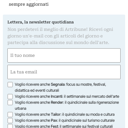
sempre aggiornati
Lettera, la newsletter quotidiana
Non perdetevi il meglio di Artribune! Ricevi ogni
giorno un'e-mail con gli articoli del giorno e
partecipa alla discussione sul mondo dell'arte.
Nome
(Required)
First
Email
(Required)
Opzioni
Voglio ricevere anche
Segnala
: focus su mostre, festival,
didattica ed eventi culturali
Voglio ricevere anche
Incanti
: il settimanale sul mercato dell'arte
Voglio ricevere anche
Render
: il quindicinale sulla rigenerazione
urbana
Voglio ricevere anche
Tailor
: il quindicinale su moda e cultura
Voglio ricevere anche
Pax
: il quindicinale sul turismo culturale
Voglio ricevere anche
Fest
: il settimanale sui festival culturali