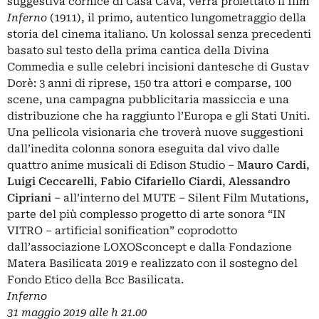
suggestiva cornice di Casa Cava, verrà proiettato il film
Inferno
(1911), il primo, autentico lungometraggio della
storia del cinema italiano. Un kolossal senza precedenti
basato sul testo della prima cantica della Divina
Commedia e sulle celebri incisioni dantesche di Gustav
Dorè: 3 anni di riprese, 150 tra attori e comparse, 100
scene, una campagna pubblicitaria massiccia e una
distribuzione che ha raggiunto l’Europa e gli Stati Uniti.
Una pellicola visionaria che troverà nuove suggestioni
dall’inedita colonna sonora eseguita dal vivo dalle
quattro anime musicali di Edison Studio –
Mauro Cardi
,
Luigi Ceccarelli
,
Fabio Cifariello Ciardi
,
Alessandro
Cipriani
– all’interno del MUTE – Silent Film Mutations,
parte del più complesso progetto di arte sonora “IN
VITRO – artificial sonification” coprodotto
dall’associazione LOXOSconcept e dalla Fondazione
Matera Basilicata 2019 e realizzato con il sostegno del
Fondo Etico della Bcc Basilicata.
Inferno
31 maggio 2019 alle h 21.00