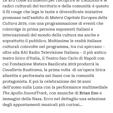
Le arti come strumento per riscoprire le tradizioni e le
radici culturali del territorio e della comunità: è questo
il fil rouge che lega le tante e diversificate iniziative
promosse nell’ambito di
Matera Capitale Europea della
Cultura 2019
, con una programmazione di eventi che
coinvolge in prima persona esponenti italiani e
internazionali del mondo della cultura ma anche e
soprattutto il pubblico. Moltissime le realtà italiane
culturali coinvolte nel programma, tra cui spiccano –
oltre alla RAI Radio Televisione Italiana – il più antico
teatro lirico d’Italia, il Teatro San Carlo di Napoli con
cui Fondazione Matera Basilicata 2019 produrrà la
Cavalleria Rusticana
, la prima volta di un’opera lirica
allestita e performata nei Sassi con la comunità
protagonista. E poi la celebrazione dei 50 anni
dell’uomo sulla Luna con la performance multimediale
The Apollo SoundTrack
, con musiche di
Brian Eno
e
immagini della Nasa. Ecco nel dettaglio una selezione
degli appuntamenti musicali più curiosi…