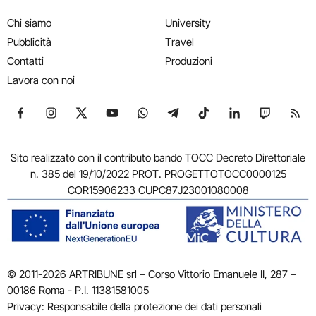
Chi siamo
University
Pubblicità
Travel
Contatti
Produzioni
Lavora con noi
Seguici su Facebook
Seguici su Instagram
Seguici su X
Seguici su YouTube
Seguici su WhatsApp
Seguici su Telegram
Seguici su TikTok
Seguici su Link
Seguici su
Segui
Sito realizzato con il contributo bando TOCC Decreto Direttoriale
n. 385 del 19/10/2022 PROT. PROGETTOTOCC0000125
COR15906233 CUPC87J23001080008
© 2011-2026 ARTRIBUNE srl – Corso Vittorio Emanuele II, 287 –
00186 Roma - P.I. 11381581005
Privacy: Responsabile della protezione dei dati personali