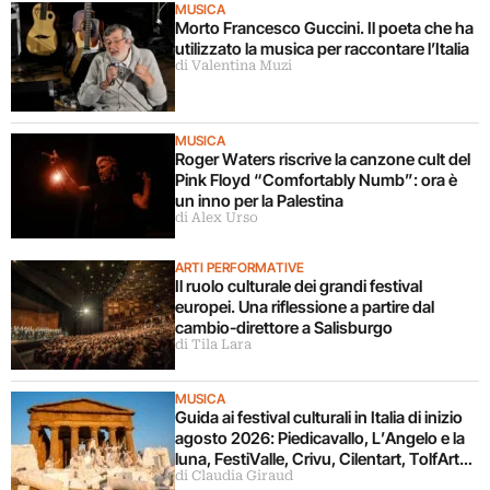
MUSICA
Morto Francesco Guccini. Il poeta che ha
utilizzato la musica per raccontare l’Italia
di Valentina Muzi
MUSICA
Roger Waters riscrive la canzone cult del
Pink Floyd “Comfortably Numb”: ora è
un inno per la Palestina
di Alex Urso
ARTI PERFORMATIVE
Il ruolo culturale dei grandi festival
europei. Una riflessione a partire dal
cambio-direttore a Salisburgo
di Tila Lara
MUSICA
Guida ai festival culturali in Italia di inizio
agosto 2026: Piedicavallo, L’Angelo e la
luna, FestiValle, Crivu, Cilentart, TolfArte,
di Claudia Giraud
Pietrasanta è Ceramica