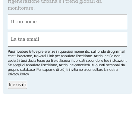
rigenerazione urbana e i trend globali da
monitorare.
Nome
(Required)
First
Email
(Required)
Puoi rivedere le tue preferenze in qualsiasi momento: sul fondo di ogni mail
che ti invieremo, troverai il link per annullare l’iscrizione. Artribune Srl non
cederà i tuoi dati a terze parti e utilizzerà i tuoi dati secondo le tue indicazioni.
Se scegli di annullare l’iscrizione, Artribune cancellerà i tuoi dati personali dal
proprio database. Per saperne di più, ti invitiamo a consultare la nostra
Privacy Policy
.
Iscriviti