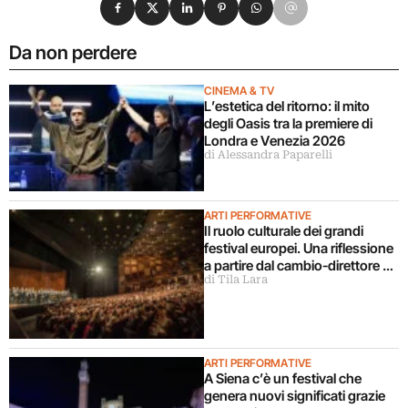
Condividi su Facebook
Condividi su X
Condividi su LinkedIn
Condividi su Pinterest
Condividi su WhatsApp
Condividi su Email
Da non perdere
CINEMA & TV
L’estetica del ritorno: il mito
degli Oasis tra la premiere di
Londra e Venezia 2026
di Alessandra Paparelli
ARTI PERFORMATIVE
Il ruolo culturale dei grandi
festival europei. Una riflessione
a partire dal cambio-direttore a
di Tila Lara
Salisburgo
ARTI PERFORMATIVE
A Siena c’è un festival che
genera nuovi significati grazie