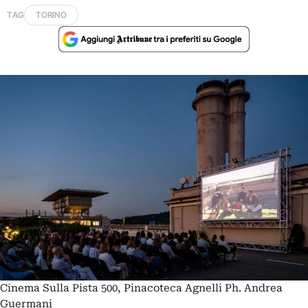
TAG
TORINO
Cinema Sulla Pista 500, Pinacoteca Agnelli Ph. Andrea
Guermani