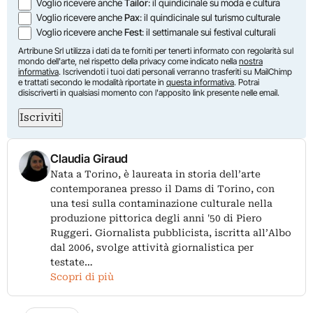
Voglio ricevere anche
Tailor
: il quindicinale su moda e cultura
Voglio ricevere anche
Pax
: il quindicinale sul turismo culturale
Voglio ricevere anche
Fest
: il settimanale sui festival culturali
Artribune Srl utilizza i dati da te forniti per tenerti informato con regolarità sul
mondo dell'arte, nel rispetto della privacy come indicato nella
nostra
informativa
. Iscrivendoti i tuoi dati personali verranno trasferiti su MailChimp
e trattati secondo le modalità riportate in
questa informativa
. Potrai
disiscriverti in qualsiasi momento con l'apposito link presente nelle email.
Iscriviti
Claudia Giraud
Nata a Torino, è laureata in storia dell’arte
contemporanea presso il Dams di Torino, con
una tesi sulla contaminazione culturale nella
produzione pittorica degli anni '50 di Piero
Ruggeri. Giornalista pubblicista, iscritta all’Albo
dal 2006, svolge attività giornalistica per
testate…
Scopri di più