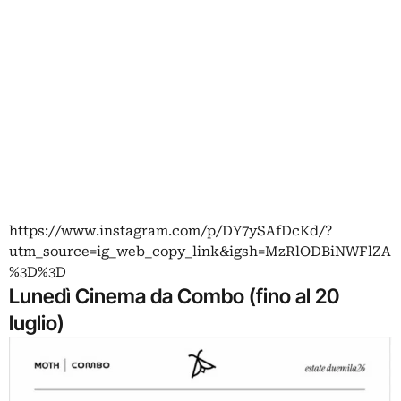
https://www.instagram.com/p/DY7ySAfDcKd/?
utm_source=ig_web_copy_link&igsh=MzRlODBiNWFlZA
%3D%3D
Lunedì Cinema da Combo (fino al 20
luglio)