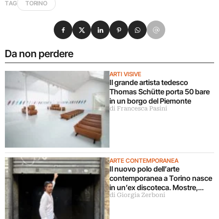
TAG
TORINO
Condividi su Facebook
Condividi su X
Condividi su LinkedIn
Condividi su Pinterest
Condividi su WhatsApp
Condividi su Email
Da non perdere
ARTI VISIVE
Il grande artista tedesco
Thomas Schütte porta 50 bare
in un borgo del Piemonte
di Francesca Pasini
ARTE CONTEMPORANEA
Il nuovo polo dell’arte
contemporanea a Torino nasce
in un’ex discoteca. Mostre,
di Giorgia Zerboni
cinema, teatro, concerti,
performance: “vogliamo
coinvolgere pubblici diversi”