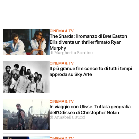
CINEMA & TV
The Shards: il romanzo di Bret Easton
Ellis diventa un thriller firmato Ryan
Murphy
di Margherita Bordino
CINEMA & TV
Il più grande film concerto di tutti i tempi
approda su Sky Arte
CINEMA & TV
In viaggio con Ulisse. Tutta la geografia
dell’Odissea di Christopher Nolan
di Annabella Bucci
CINEMA & TV