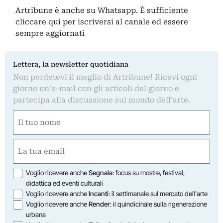
Artribune è anche su Whatsapp. È sufficiente
cliccare qui
per iscriversi al canale ed essere
sempre aggiornati
Lettera, la newsletter quotidiana
Non perdetevi il meglio di Artribune! Ricevi ogni
giorno un'e-mail con gli articoli del giorno e
partecipa alla discussione sul mondo dell'arte.
Nome
(Obbligatorio)
Nome
Email
(Obbligatorio)
Opzioni
Voglio ricevere anche
Segnala
: focus su mostre, festival,
didattica ed eventi culturali
Voglio ricevere anche
Incanti
: il settimanale sul mercato dell'arte
Voglio ricevere anche
Render
: il quindicinale sulla rigenerazione
urbana