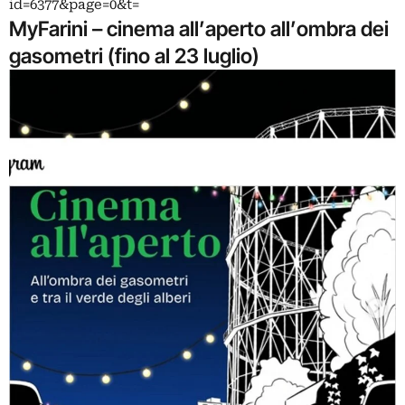
id=6377&page=0&t=
MyFarini – cinema all’aperto all’ombra dei
gasometri (fino al 23 luglio)