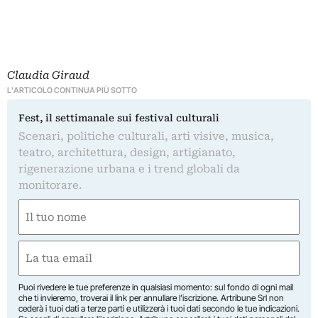
Claudia Giraud
L'ARTICOLO CONTINUA PIÙ SOTTO
Fest, il settimanale sui festival culturali
Scenari, politiche culturali, arti visive, musica,
teatro, architettura, design, artigianato,
rigenerazione urbana e i trend globali da
monitorare.
Nome
(Obbligatorio)
Nome
Email
(Obbligatorio)
Puoi rivedere le tue preferenze in qualsiasi momento: sul fondo di ogni mail
che ti invieremo, troverai il link per annullare l’iscrizione. Artribune Srl non
cederà i tuoi dati a terze parti e utilizzerà i tuoi dati secondo le tue indicazioni.