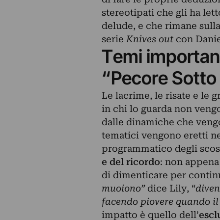
stereotipati che gli ha lett
delude, e che rimane sulla 
serie
Knives out
con Danie
Temi importanti
“Pecore Sotto
Le lacrime, le risate e le 
in chi lo guarda non veng
dalle dinamiche che vengon
tematici vengono eretti n
programmatico degli scos
e del ricordo
: non appena 
di dimenticare per contin
muoiono”
dice Lily, “
diven
facendo piovere quando il 
impatto è quello dell’
escl