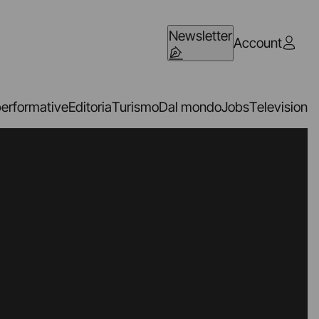
Newsletter
Account
performative
Editoria
Turismo
Dal mondo
Jobs
Television