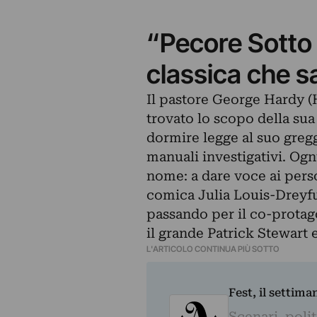
“Pecore Sotto 
classica che sa
Il pastore George Hardy 
trovato lo scopo della sua
dormire legge al suo gregge 
manuali investigativi. Ogn
nome: a dare voce ai perso
comica Julia Louis-Dreyfus
passando per il co-protag
il grande Patrick Stewart 
L'ARTICOLO CONTINUA PIÙ SOTTO
Fest, il settima
Scenari, polit