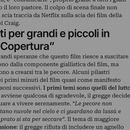
o il loro pastore. Il colpo di scena finale non
scia traccia da Netflix sulla scia dei film della
l Craig.
 per grandi e piccoli in
 Copertura”
grandi speranze che questo film riesce a suscitare
ono dalla componente giallistica del film, ma
o a crearsi tra le pecore. Alcuni pilastri
ei primi minuti del film quasi come manifesto
soni successivi.
I primi temi sono quelli del lutt
avviene qualcosa di sgradevole, il gregge decid
uare a vivere serenamente. “
Le pecore non
tano nuvole nel cielo e ci guardano da lassù e
prato si sta per seccare”
. Il tema di maggiore
usione
: il gregge rifiuta di includere un agnello