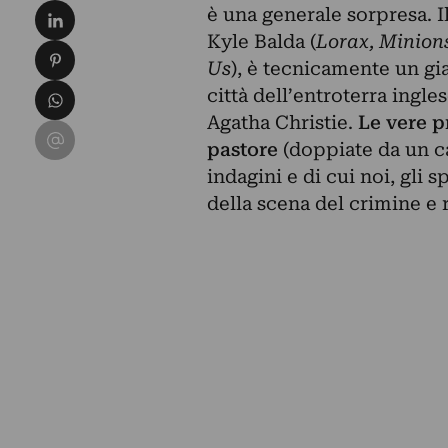
Condividi su LinkedIn
è una generale sorpresa. Il
Kyle Balda (
Lorax, Minion
Condividi su Pinterest
Us
), è tecnicamente un gi
Condividi su WhatsApp
città dell’entroterra ingles
Agatha Christie.
Le vere p
Condividi su Email
pastore
(doppiate da un ca
indagini e di cui noi, gli s
della scena del crimine e r