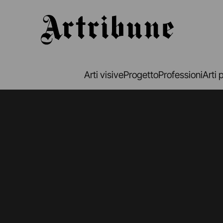
Artribune
Arti visive
Progetto
Professioni
Arti 