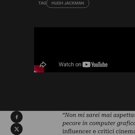
TAG
HUGH JACKMAN
Condividi su Facebook
“Non mi sarei mai aspettat
pecore in computer grafic
Condividi su X
influencer
e
critici
cinema