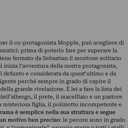
 per il co-protagonista Mopple, può scegliere di
umatici: prima di poterlo fare per superare la
iene fermato da Sebastian il montone solitario
 inizia l’avventura della nostra protagonista,
 al defunto e considerata da quest’ultimo e da
lligente perché sempre in grado di capire il
ella grande rivelazione. È lei a fare la lista dei
dell’albergo, il prete, il macelllaio e un pastore
a misteriosa figlia, il poliziotto incompetente e
trama è semplice nella sua struttura e segue
 un motivo ben preciso
: le pecore sono in grado
i, e “comunicarle”, proprio grazie a tutti i gialli