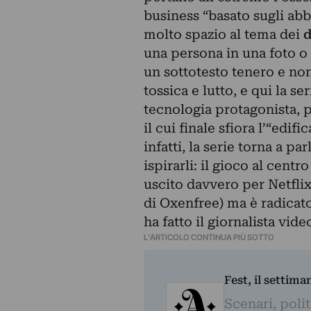
business “basato sugli ab
molto spazio al tema dei
d
una persona in una foto o 
un sottotesto tenero e non
tossica e lutto, e qui la se
tecnologia protagonista, p
il cui finale sfiora l’“edif
infatti, la serie torna a pa
ispirarli: il gioco al centr
uscito davvero per Netflix
di Oxenfree) ma è radicato
ha fatto il giornalista vid
L'ARTICOLO CONTINUA PIÙ SOTTO
Fest, il settima
Scenari, polit