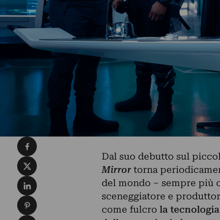
Condividi su Facebook
Dal suo debutto sul picco
Condividi su X
Mirror
torna periodicamen
Condividi su LinkedIn
del mondo – sempre più co
sceneggiatore e produtto
Condividi su Pinterest
come fulcro
la tecnologia