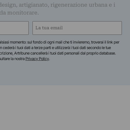
design, artigianato, rigenerazione urbana e i
 da monitorare.
Email
(Required)
lsiasi momento: sul fondo di ogni mail che ti invieremo, troverai il link per
n cederà i tuoi dati a terze parti e utilizzerà i tuoi dati secondo le tue
scrizione, Artribune cancellerà i tuoi dati personali dal proprio database.
sultare la nostra
Privacy Policy
.