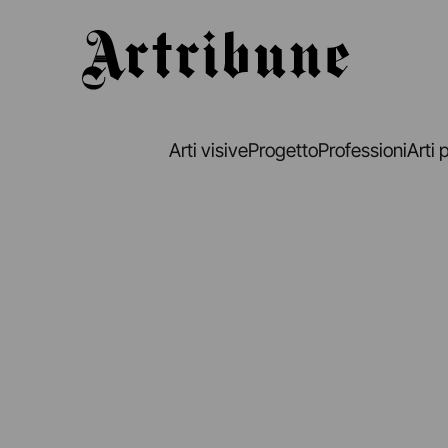
Artribune
Arti visive
Progetto
Professioni
Arti 