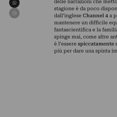
Condividi su WhatsApp
delle narrazioni che mett
stagione è da poco disponib
Condividi su Email
dall’inglese
Channel 4
a p
mantenere un difficile equi
fantascientifica e la famili
spinge mai, come altre anto
è l’essere
spiccatamente
più per dare una spinta im