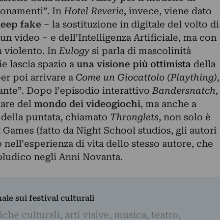
bonamenti”. In
Hotel Reverie
, invece, viene dato
eep fake
– la sostituzione in digitale del volto di
un video – e dell’
Intelligenza Artificiale
, ma con
 violento. In
Eulogy
si parla di mascolinità
rie lascia spazio a
una visione più ottimista
della
er poi arrivare a
Come un Giocattolo (Plaything),
icante”. Dopo l’episodio interattivo
Bandersnatch
,
rlare del
mondo dei videogiochi
, ma anche a
o della puntata
,
chiamato
Thronglets
, non solo è
 Games (fatto da Night School studios, gli autori
 nell’esperienza di vita dello stesso autore, che
eoludico negli Anni Novanta.
nale sui festival culturali
iche culturali, arti visive, musica, teatro,