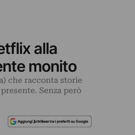
tflix alla
ente monito
fa) che racconta storie
l presente. Senza però