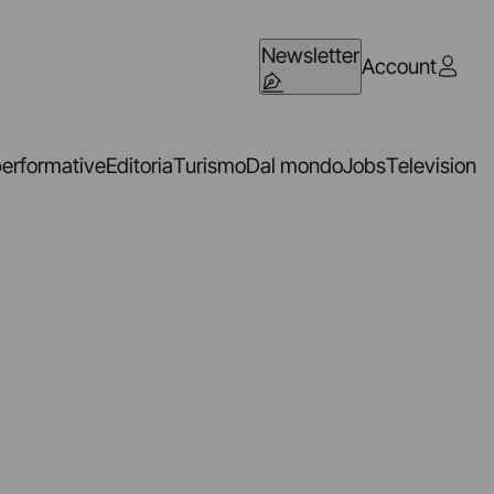
Newsletter
Account
performative
Editoria
Turismo
Dal mondo
Jobs
Television