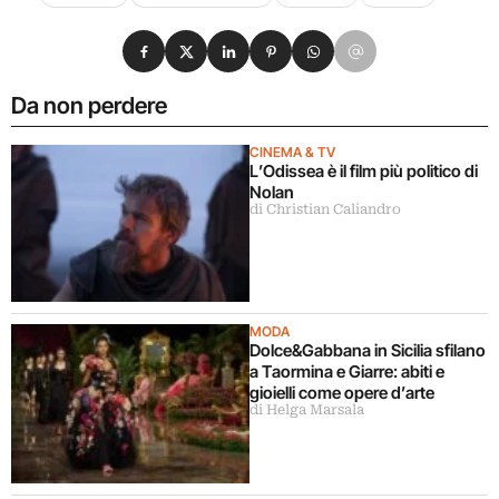
Condividi su Facebook
Condividi su X
Condividi su LinkedIn
Condividi su Pinterest
Condividi su WhatsApp
Condividi su Email
Da non perdere
CINEMA & TV
L’Odissea è il film più politico di
Nolan
di Christian Caliandro
MODA
Dolce&Gabbana in Sicilia sfilano
a Taormina e Giarre: abiti e
gioielli come opere d’arte
di Helga Marsala