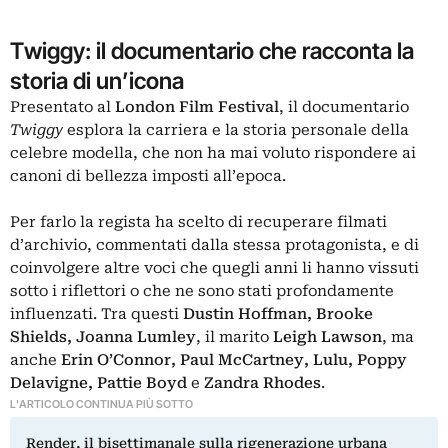
Twiggy: il documentario che racconta la
storia di un’icona
Presentato al
London Film Festival
, il documentario
Twiggy
esplora la carriera e la storia personale della
celebre modella, che non ha mai voluto rispondere ai
canoni di bellezza imposti all’epoca.
Per farlo la regista ha scelto di recuperare filmati
d’archivio, commentati dalla stessa protagonista, e di
coinvolgere altre voci che quegli anni li hanno vissuti
sotto i riflettori o che ne sono stati profondamente
influenzati. Tra questi
Dustin Hoffman, Brooke
Shields, Joanna Lumley
, il marito
Leigh Lawson
, ma
anche
Erin O’Connor,
Paul McCartney
, Lulu, Poppy
Delavigne, Pattie Boyd
e
Zandra Rhodes
.
L'ARTICOLO CONTINUA PIÙ SOTTO
Render, il bisettimanale sulla rigenerazione urbana