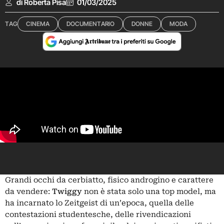
di Roberta Pisa
01/03/2025
TAG
CINEMA
DOCUMENTARIO
DONNE
MODA
Grandi occhi da cerbiatto, fisico androgino e carattere
da vendere:
Twiggy
non è stata solo una top model, ma
ha incarnato lo Zeitgeist di un’epoca, quella delle
contestazioni studentesche, delle rivendicazioni