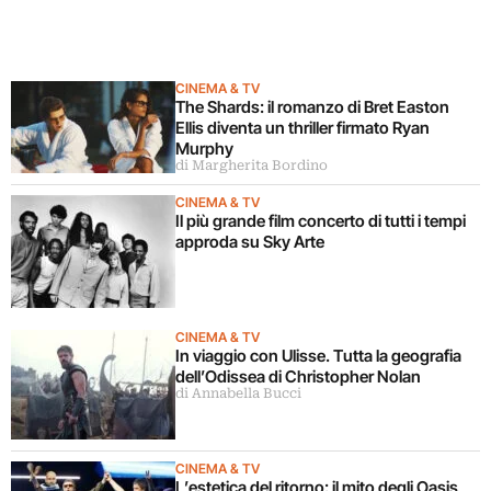
CINEMA & TV
The Shards: il romanzo di Bret Easton
Ellis diventa un thriller firmato Ryan
Murphy
di Margherita Bordino
CINEMA & TV
Il più grande film concerto di tutti i tempi
approda su Sky Arte
CINEMA & TV
In viaggio con Ulisse. Tutta la geografia
dell’Odissea di Christopher Nolan
di Annabella Bucci
CINEMA & TV
L’estetica del ritorno: il mito degli Oasis