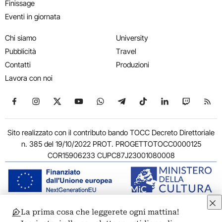
Finissage
Eventi in giornata
Chi siamo
University
Pubblicità
Travel
Contatti
Produzioni
Lavora con noi
Seguici su Facebook
Seguici su Instagram
Seguici su X
Seguici su YouTube
Seguici su WhatsApp
Seguici su Telegram
Seguici su TikTok
Seguici su Link
Seguici su
Segui
Sito realizzato con il contributo bando TOCC Decreto Direttoriale
n. 385 del 19/10/2022 PROT. PROGETTOTOCC0000125
COR15906233 CUPC87J23001080008
La prima cosa che leggerete ogni mattina!
© 2011-2026 ARTRIBUNE srl – Corso Vittorio Emanuele II, 287 –