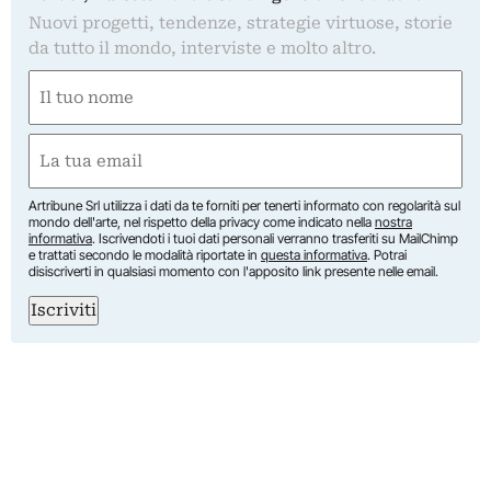
Nuovi progetti, tendenze, strategie virtuose, storie
da tutto il mondo, interviste e molto altro.
Nome
(Required)
First
Email
(Required)
Artribune Srl utilizza i dati da te forniti per tenerti informato con regolarità sul
mondo dell'arte, nel rispetto della privacy come indicato nella
nostra
informativa
. Iscrivendoti i tuoi dati personali verranno trasferiti su MailChimp
e trattati secondo le modalità riportate in
questa informativa
. Potrai
disiscriverti in qualsiasi momento con l'apposito link presente nelle email.
Iscriviti