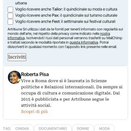
urbana
Voglio ricevere anche
Tailor
: il quindicinale su moda e cultura
Voglio ricevere anche
Pax
: il quindicinale sul turismo culturale
Voglio ricevere anche
Fest
: il settimanale sui festival culturali
Artribune Srl utilizza i dati da te forniti per tenerti informato con regolarità sul
mondo dell'arte, nel rispetto della privacy come indicato nella
nostra
informativa
. Iscrivendoti i tuoi dati personali verranno trasferiti su MailChimp
e trattati secondo le modalità riportate in
questa informativa
. Potrai
disiscriverti in qualsiasi momento con l'apposito link presente nelle email.
Iscriviti
Roberta Pisa
Vive a Roma dove si è laureata in Scienze
politiche e Relazioni internazionali. Da sempre si
occupa di cultura e comunicazione digitale. Dal
2015 è pubblicista e per Artribune segue le
attività social.
Scopri di più
TAG
CINEMA
DOCUMENTARIO
DONNE
MODA