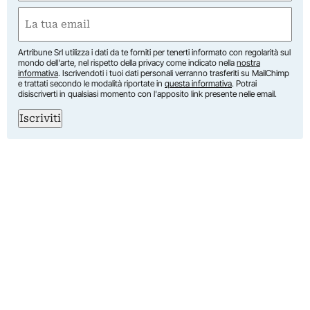
Nome
Email
(Obbligatorio)
Artribune Srl utilizza i dati da te forniti per tenerti informato con regolarità sul
mondo dell'arte, nel rispetto della privacy come indicato nella
nostra
informativa
. Iscrivendoti i tuoi dati personali verranno trasferiti su MailChimp
e trattati secondo le modalità riportate in
questa informativa
. Potrai
disiscriverti in qualsiasi momento con l'apposito link presente nelle email.
Iscriviti