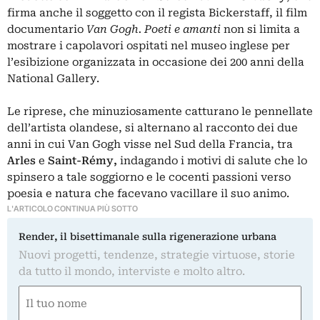
firma anche il soggetto con il regista Bickerstaff, il film
documentario
Van Gogh. Poeti e amanti
non si limita a
mostrare i capolavori ospitati nel museo inglese per
l’esibizione organizzata in occasione dei
200 anni della
National Gallery
.
Le riprese, che minuziosamente catturano le pennellate
dell’artista olandese, si alternano al racconto dei due
anni in cui Van Gogh visse nel Sud della Francia, tra
Arles
e
Saint-Rémy,
indagando i motivi di salute che lo
spinsero a tale soggiorno e le cocenti passioni verso
poesia e natura che facevano vacillare il suo animo.
L'ARTICOLO CONTINUA PIÙ SOTTO
Render, il bisettimanale sulla rigenerazione urbana
Nuovi progetti, tendenze, strategie virtuose, storie
da tutto il mondo, interviste e molto altro.
Nome
(Obbligatorio)