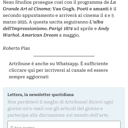
Nexo Studios prosegue così con il programma de
La
Grande Art al Cinema
:
Van Gogh. Poeti e amanti
è il
secondo appuntamento e arriverà al cinema il 4 e 5
marzo 2025. A questa uscita seguiranno
L’alba
dell’Impressionismo. Parigi 1874
ad aprile e
Andy
Warhol. American Dream
a maggio.
Roberta Pisa
Artribune è anche su Whatsapp. È sufficiente
cliccare qui
per iscriversi al canale ed essere
sempre aggiornati
Lettera, la newsletter quotidiana
Non perdetevi il meglio di Artribune! Ricevi ogni
giorno un'e-mail con gli articoli del giorno e
partecipa alla discussione sul mondo dell'arte.
Nome