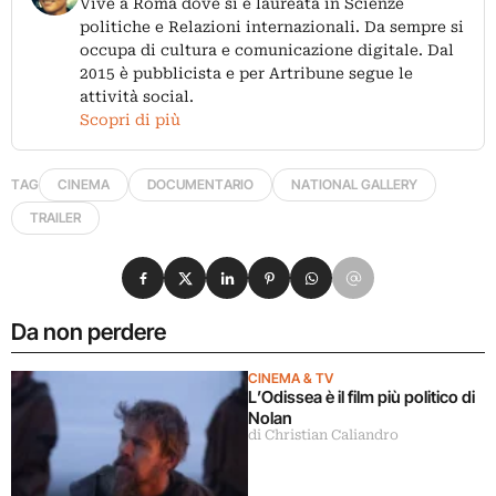
Vive a Roma dove si è laureata in Scienze
politiche e Relazioni internazionali. Da sempre si
occupa di cultura e comunicazione digitale. Dal
2015 è pubblicista e per Artribune segue le
attività social.
Scopri di più
TAG
CINEMA
DOCUMENTARIO
NATIONAL GALLERY
TRAILER
Condividi su Facebook
Condividi su X
Condividi su LinkedIn
Condividi su Pinterest
Condividi su WhatsApp
Condividi su Email
Da non perdere
CINEMA & TV
L’Odissea è il film più politico di
Nolan
di Christian Caliandro