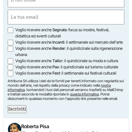
(Obbligatorio)
Nome
Email
(Obbligatorio)
Opzioni
Voglio ricevere anche
Segnala
: focus su mostre, festival,
didattica ed eventi culturali
Voglio ricevere anche
Incanti
: il settimanale sul mercato dell'arte
Voglio ricevere anche
Render
: il quindicinale sulla rigenerazione
urbana
Voglio ricevere anche
Tailor
: il quindicinale su moda e cultura
Voglio ricevere anche
Pax
: il quindicinale sul turismo culturale
Voglio ricevere anche
Fest
: il settimanale sui festival culturali
Artribune Srl utilizza i dati da te forniti per tenerti informato con regolarità sul
mondo dell'arte, nel rispetto della privacy come indicato nella
nostra
informativa
. Iscrivendoti i tuoi dati personali verranno trasferiti su MailChimp
e trattati secondo le modalità riportate in
questa informativa
. Potrai
disiscriverti in qualsiasi momento con l'apposito link presente nelle email.
Iscriviti
Roberta Pisa