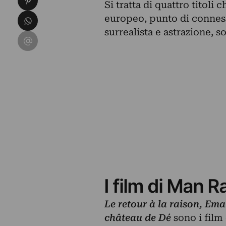
Si tratta di quattro titol
Condividi su WhatsApp
europeo, punto di conness
surrealista e astrazione, s
Condividi su Email
I film di Man R
Le retour à la raison, Ema
château de Dé
sono i film