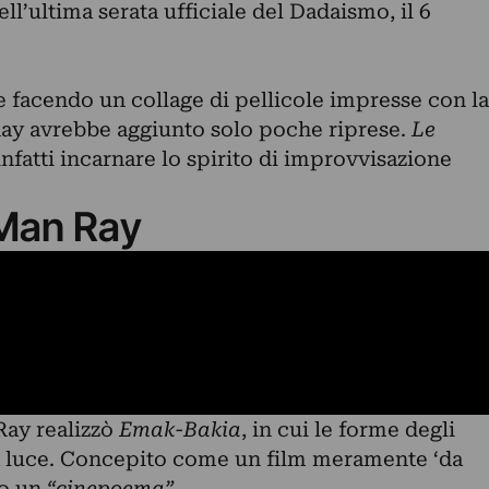
ll’ultima serata ufficiale del Dadaismo, il 6
e facendo un collage di pellicole impresse con la
Ray avrebbe aggiunto solo poche riprese.
Le
nfatti incarnare lo spirito di improvvisazione
i Man Ray
Ray realizzò
Emak-Bakia
, in cui le forme degli
la luce. Concepito come un film meramente ‘da
to un
“cinepoema”
.