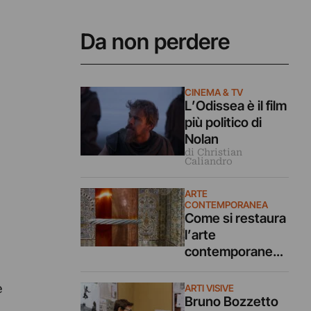
Da non perdere
CINEMA & TV
L’Odissea è il film
più politico di
Nolan
di Christian
Caliandro
ARTE
CONTEMPORANEA
Come si restaura
l’arte
contemporanea?
Al MAXXI
cantiere aperto al
e
ARTI VISIVE
pubblico per
Bruno Bozzetto