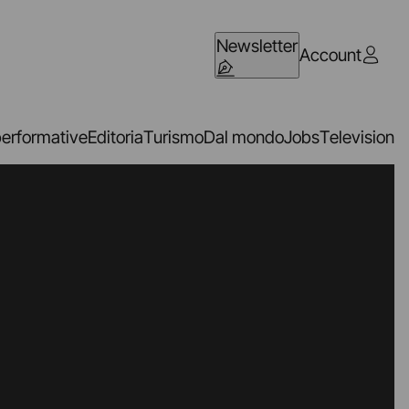
Newsletter
Account
performative
Editoria
Turismo
Dal mondo
Jobs
Television