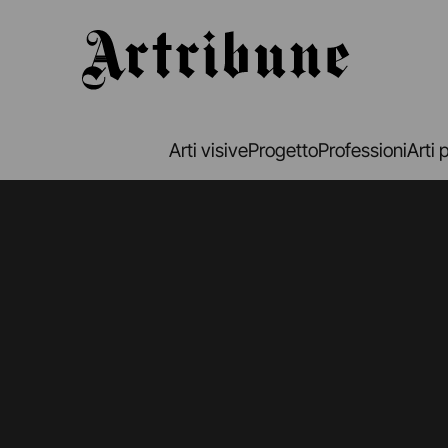
Artribune
Arti visive
Progetto
Professioni
Arti 