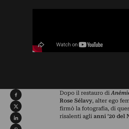
Condividi su Facebook
Dopo il restauro di
Anémi
Rose Sélavy
, alter ego fe
Condividi su X
firmò la fotografia, di que
Condividi su LinkedIn
risalenti agli
anni ’20 del
Condividi su Pinterest