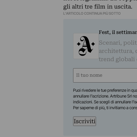
gli altri tre film in uscita.
L'ARTICOLO CONTINUA PIÙ SOTTO
Fest, il settima
Scenari, polit
architettura, 
trend globali
Nome
(Required)
First
Puoi rivedere le tue preferenze in qua
annullare l’iscrizione. Artribune Srl no
indicazioni. Se scegli di annullare l’i
Per saperne di più, ti invitiamo a con
Iscriviti