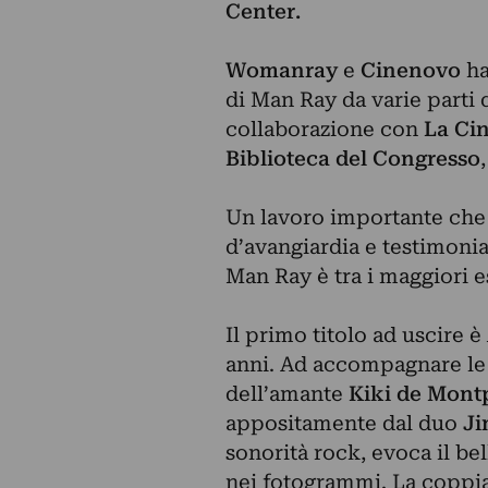
Center.
Womanray
e
Cinenovo
ha
di Man Ray da varie parti 
collaborazione con
La Ci
Biblioteca del Congresso
,
Un lavoro importante che r
d’avangiardia e testimonia
Man Ray è tra i maggiori 
Il primo titolo ad uscire è
anni. Ad accompagnare le 
dell’amante
Kiki de Mont
appositamente dal duo
Ji
sonorità rock, evoca il bel
nei fotogrammi. La coppia