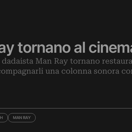
Ray tornano al cinem
al dadaista Man Ray tornano restaurat
compagnarli una colonna sonora c
CH
MAN RAY