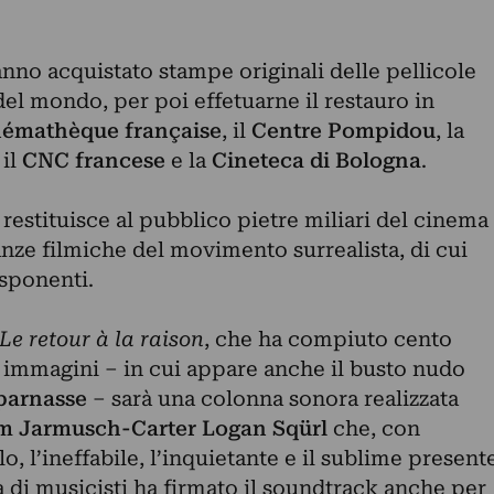
nno acquistato stampe originali delle pellicole
del mondo, per poi effetuarne il restauro in
némathèque française
, il
Centre Pompidou
, la
 il
CNC francese
e la
Cineteca di Bologna
.
estituisce al pubblico pietre miliari del cinema
nze filmiche del movimento surrealista, di cui
esponenti.
Le retour à la raison
, che ha compiuto cento
immagini – in cui appare anche il busto nudo
parnasse
– sarà una colonna sonora realizzata
m Jarmusch
-Carter Logan Sqürl
che, con
lo, l’ineffabile, l’inquietante e il sublime present
 di musicisti ha firmato il soundtrack anche per