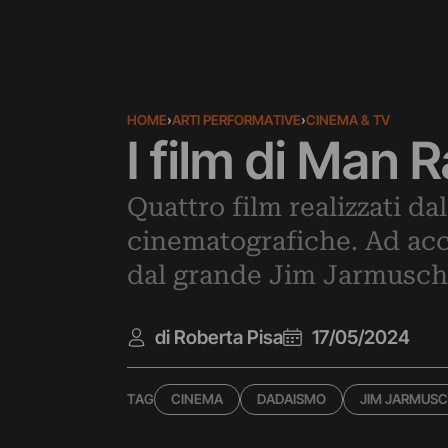
HOME
›
ARTI PERFORMATIVE
›
CINEMA & TV
I film di Man 
Quattro film realizzati d
cinematografiche. Ad ac
dal grande Jim Jarmusch
di Roberta Pisa
17/05/2024
TAG
CINEMA
DADAISMO
JIM JARMUS