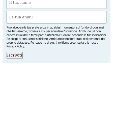
(Required)
First
Email
(Required)
Puoi rivedere le tue preferenze in qualsiasi momento: sul fondo di ogni mail
che ti invieremo, troverai il link per annullare l’iscrizione. Artribune Srl non
cederà i tuoi dati a terze parti e utilizzerà i tuoi dati secondo le tue indicazioni.
Se scegli di annullare l’iscrizione, Artribune cancellerà i tuoi dati personali dal
proprio database. Per saperne di più, ti invitiamo a consultare la nostra
Privacy Policy
.
Iscriviti