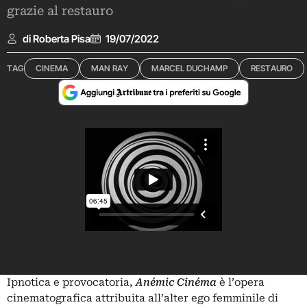
grazie al restauro
di Roberta Pisa
19/07/2022
TAG
CINEMA
MAN RAY
MARCEL DUCHAMP
RESTAURO
Ipnotica e provocatoria,
Anémic Cinéma
è l’opera
cinematografica attribuita all’alter ego femminile di