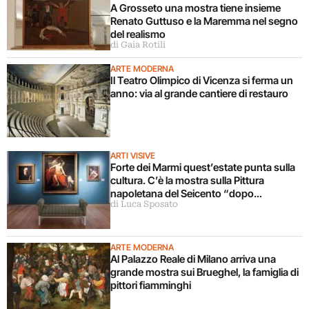
A Grosseto una mostra tiene insieme
Renato Guttuso e la Maremma nel segno
del realismo
di Gaia Rotili
ARTE MODERNA
Il Teatro Olimpico di Vicenza si ferma un
anno: via al grande cantiere di restauro
ARTI VISIVE
Forte dei Marmi quest’estate punta sulla
cultura. C’è la mostra sulla Pittura
napoletana del Seicento “dopo
di Luca Sposato
Caravaggio”
ARTE MODERNA
Al Palazzo Reale di Milano arriva una
grande mostra sui Brueghel, la famiglia di
pittori fiamminghi