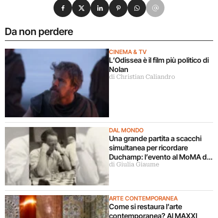
Condividi su Facebook
Condividi su X
Condividi su LinkedIn
Condividi su Pinterest
Condividi su WhatsApp
Condividi su Email
Da non perdere
CINEMA & TV
L’Odissea è il film più politico di
Nolan
di Christian Caliandro
DAL MONDO
Una grande partita a scacchi
simultanea per ricordare
Duchamp: l’evento al MoMA di
di Giulia Giaume
New York
ARTE CONTEMPORANEA
Come si restaura l’arte
contemporanea? Al MAXXI