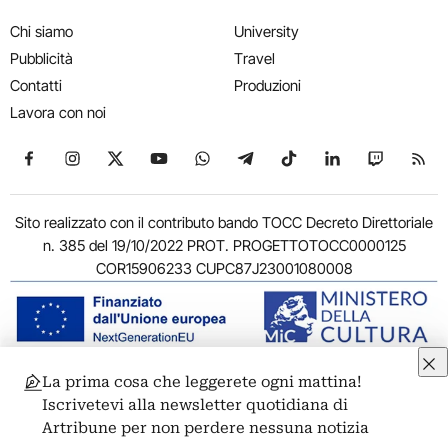
Chi siamo
University
Pubblicità
Travel
Contatti
Produzioni
Lavora con noi
Seguici su Facebook
Seguici su Instagram
Seguici su X
Seguici su YouTube
Seguici su WhatsApp
Seguici su Telegram
Seguici su TikTok
Seguici su Link
Seguici su
Segui
Sito realizzato con il contributo bando TOCC Decreto Direttoriale
n. 385 del 19/10/2022 PROT. PROGETTOTOCC0000125
COR15906233 CUPC87J23001080008
La prima cosa che leggerete ogni mattina!
© 2011-2026 ARTRIBUNE srl – Corso Vittorio Emanuele II, 287 –
Iscrivetevi alla newsletter quotidiana di
00186 Roma - P.I. 11381581005
Artribune per non perdere nessuna notizia
Privacy: Responsabile della protezione dei dati personali