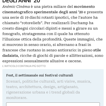
DEGLI ANNI ’20
Anémic Cinéma
è una pietra miliare del
movimento
cinematografico sperimentale degli anni ’20
e presenta
una serie di 19 dischi rotanti ipnotici, che l’autore ha
chiamato “rotoreliefs”. Per realizzarli Duchamp ha
creato disegni circolari dipinti e messi a girare su un
fonografo, stratagemma con il quale ha ottenuto
l’illusione ottica della profondità. Queste immagini, che
si muovono in senso orario, si alternano a frasi in
francese che ruotano in senso antiorario: in pieno
stile
dadaista
, ricche di giochi di parole e allitterazioni, sono
espressioni sessualmente allusive e oscene.
L'ARTICOLO CONTINUA PIÙ SOTTO
Fest, il settimanale sui festival culturali
Scenari, politiche culturali, arti visive, musica,
teatro, architettura, design, artigianato,
rigenerazione urbana e i trend globali da
monitorare.
Nome