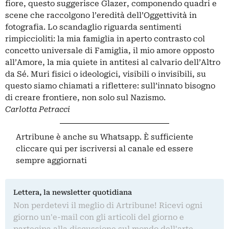
fiore, questo suggerisce Glazer, componendo quadri e
scene che raccolgono l’eredità dell’Oggettività in
fotografia. Lo scandaglio riguarda sentimenti
rimpiccioliti: la mia famiglia in aperto contrasto col
concetto universale di Famiglia, il mio amore opposto
all’Amore, la mia quiete in antitesi al calvario dell’Altro
da Sé. Muri fisici o ideologici, visibili o invisibili, su
questo siamo chiamati a riflettere: sull’innato bisogno
di creare frontiere, non solo sul Nazismo.
Carlotta Petracci
Artribune è anche su Whatsapp. È sufficiente
cliccare qui
per iscriversi al canale ed essere
sempre aggiornati
Lettera, la newsletter quotidiana
Non perdetevi il meglio di Artribune! Ricevi ogni
giorno un'e-mail con gli articoli del giorno e
partecipa alla discussione sul mondo dell'arte.