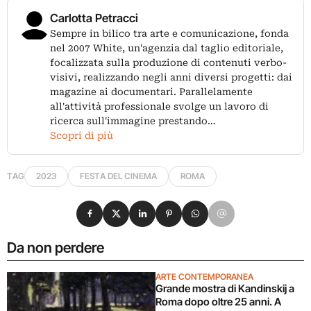
Carlotta Petracci
Sempre in bilico tra arte e comunicazione, fonda
nel 2007 White, un'agenzia dal taglio editoriale,
focalizzata sulla produzione di contenuti verbo-
visivi, realizzando negli anni diversi progetti: dai
magazine ai documentari. Parallelamente
all'attività professionale svolge un lavoro di
ricerca sull'immagine prestando…
Scopri di più
TAG
2023
FESTA DEL CINEMA
ROMA
Condividi su Facebook
Condividi su X
Condividi su LinkedIn
Condividi su Pinterest
Condividi su WhatsApp
Condividi su Email
Da non perdere
ARTE CONTEMPORANEA
Grande mostra di Kandinskij a
Roma dopo oltre 25 anni. A