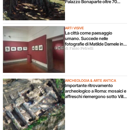
Palazzo Bonaparte oltre 70
opere dal Pompidou
ARTI VISIVE
La città come paesaggio
umano. Succede nelle
fotografie di Matilde Damele in
di Fabio Petrelli
mostra a Roma
ARCHEOLOGIA & ARTE ANTICA
Importante ritrovamento
archeologico a Roma: mosaici e
affreschi riemergono sotto Villa
Celimontana durante un
cantiere