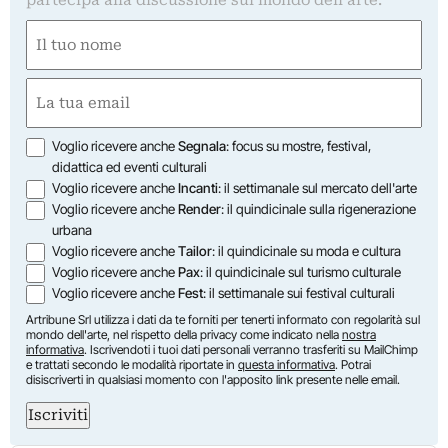
Nome
(Required)
First
Email
(Required)
Opzioni
Voglio ricevere anche
Segnala
: focus su mostre, festival,
didattica ed eventi culturali
Voglio ricevere anche
Incanti
: il settimanale sul mercato dell'arte
Voglio ricevere anche
Render
: il quindicinale sulla rigenerazione
urbana
Voglio ricevere anche
Tailor
: il quindicinale su moda e cultura
Voglio ricevere anche
Pax
: il quindicinale sul turismo culturale
Voglio ricevere anche
Fest
: il settimanale sui festival culturali
Artribune Srl utilizza i dati da te forniti per tenerti informato con regolarità sul
mondo dell'arte, nel rispetto della privacy come indicato nella
nostra
informativa
. Iscrivendoti i tuoi dati personali verranno trasferiti su MailChimp
e trattati secondo le modalità riportate in
questa informativa
. Potrai
disiscriverti in qualsiasi momento con l'apposito link presente nelle email.
Iscriviti