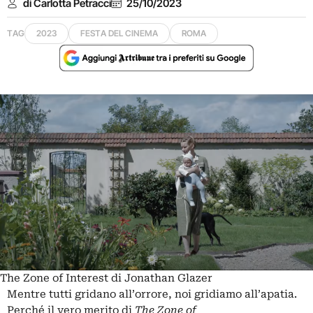
di Carlotta Petracci
25/10/2023
TAG
2023
FESTA DEL CINEMA
ROMA
The Zone of Interest di Jonathan Glazer
Mentre tutti gridano all’orrore, noi gridiamo all’apatia.
Perché il vero merito di
The Zone of