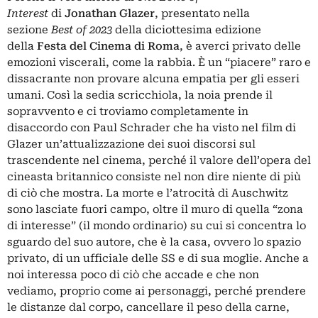
Interest
di
Jonathan Glazer
, presentato nella
sezione
Best of 2023
della diciottesima edizione
della
Festa del Cinema di Roma
, è averci privato delle
emozioni viscerali, come la rabbia. È un “piacere” raro e
dissacrante non provare alcuna empatia per gli esseri
umani. Così la sedia scricchiola, la noia prende il
sopravvento e ci troviamo completamente in
disaccordo con Paul Schrader che ha visto nel film di
Glazer un’attualizzazione dei suoi discorsi sul
trascendente nel cinema, perché il valore dell’opera del
cineasta britannico consiste nel non dire niente di più
di ciò che mostra. La morte e l’atrocità di Auschwitz
sono lasciate fuori campo, oltre il muro di quella “zona
di interesse” (il mondo ordinario) su cui si concentra lo
sguardo del suo autore, che è la casa, ovvero lo spazio
privato, di un ufficiale delle SS e di sua moglie. Anche a
noi interessa poco di ciò che accade e che non
vediamo, proprio come ai personaggi, perché prendere
le distanze dal corpo, cancellare il peso della carne,