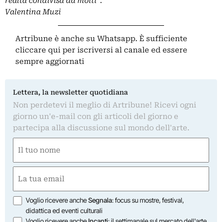
realtà condivisa da molti”.
Valentina Muzi
Artribune è anche su Whatsapp. È sufficiente
cliccare qui
per iscriversi al canale ed essere
sempre aggiornati
Lettera, la newsletter quotidiana
Non perdetevi il meglio di Artribune! Ricevi ogni
giorno un'e-mail con gli articoli del giorno e
partecipa alla discussione sul mondo dell'arte.
Nome
(Required)
First
Email
(Required)
Opzioni
Voglio ricevere anche
Segnala
: focus su mostre, festival,
didattica ed eventi culturali
Voglio ricevere anche
Incanti
: il settimanale sul mercato dell'arte