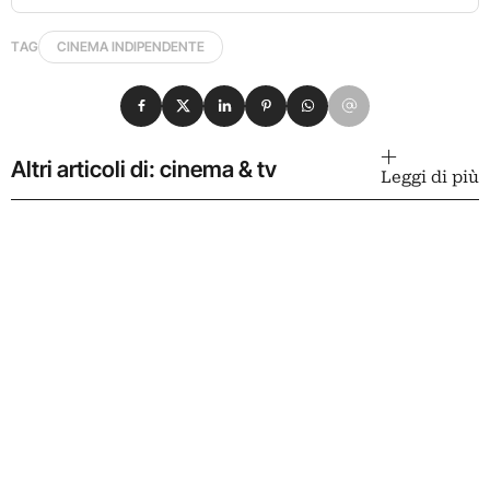
TAG
CINEMA INDIPENDENTE
Condividi su Facebook
Condividi su X
Condividi su LinkedIn
Condividi su Pinterest
Condividi su WhatsApp
Condividi su Email
Altri articoli di: cinema & tv
Leggi di più