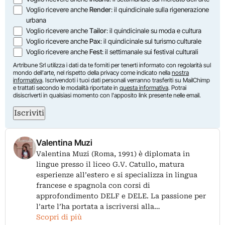
Voglio ricevere anche
Render
: il quindicinale sulla rigenerazione
urbana
Voglio ricevere anche
Tailor
: il quindicinale su moda e cultura
Voglio ricevere anche
Pax
: il quindicinale sul turismo culturale
Voglio ricevere anche
Fest
: il settimanale sui festival culturali
Artribune Srl utilizza i dati da te forniti per tenerti informato con regolarità sul
mondo dell'arte, nel rispetto della privacy come indicato nella
nostra
informativa
. Iscrivendoti i tuoi dati personali verranno trasferiti su MailChimp
e trattati secondo le modalità riportate in
questa informativa
. Potrai
disiscriverti in qualsiasi momento con l'apposito link presente nelle email.
Iscriviti
Valentina Muzi
Valentina Muzi (Roma, 1991) è diplomata in
lingue presso il liceo G.V. Catullo, matura
esperienze all’estero e si specializza in lingua
francese e spagnola con corsi di
approfondimento DELF e DELE. La passione per
l’arte l’ha portata a iscriversi alla…
Scopri di più