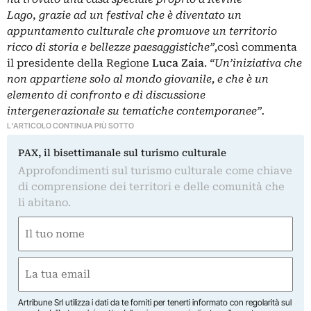
Lago
,
grazie ad un festival che è diventato un
appuntamento culturale che promuove un territorio
ricco di storia e bellezze paesaggistiche”,
così commenta
il presidente della Regione
Luca Zaia
.
“Un’iniziativa che
non appartiene solo al mondo giovanile, e che è un
elemento di confronto e di discussione
intergenerazionale su tematiche contemporanee”.
L'ARTICOLO CONTINUA PIÙ SOTTO
PAX, il bisettimanale sul turismo culturale
Approfondimenti sul turismo culturale come chiave
di comprensione dei territori e delle comunità che
li abitano.
Nome
(Required)
First
Email
(Required)
Artribune Srl utilizza i dati da te forniti per tenerti informato con regolarità sul