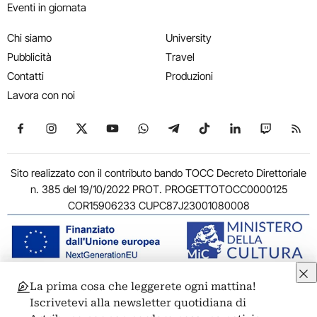
Eventi in giornata
Chi siamo
University
Pubblicità
Travel
Contatti
Produzioni
Lavora con noi
Seguici su Facebook
Seguici su Instagram
Seguici su X
Seguici su YouTube
Seguici su WhatsApp
Seguici su Telegram
Seguici su TikTok
Seguici su Link
Seguici su
Segui
Sito realizzato con il contributo bando TOCC Decreto Direttoriale
n. 385 del 19/10/2022 PROT. PROGETTOTOCC0000125
COR15906233 CUPC87J23001080008
La prima cosa che leggerete ogni mattina!
© 2011-2026 ARTRIBUNE srl – Corso Vittorio Emanuele II, 287 –
Iscrivetevi alla newsletter quotidiana di
00186 Roma - P.I. 11381581005