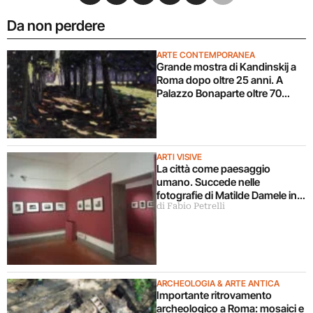
Da non perdere
ARTE CONTEMPORANEA
Grande mostra di Kandinskij a
Roma dopo oltre 25 anni. A
Palazzo Bonaparte oltre 70
opere dal Pompidou
ARTI VISIVE
La città come paesaggio
umano. Succede nelle
fotografie di Matilde Damele in
di Fabio Petrelli
mostra a Roma
ARCHEOLOGIA & ARTE ANTICA
Importante ritrovamento
archeologico a Roma: mosaici e