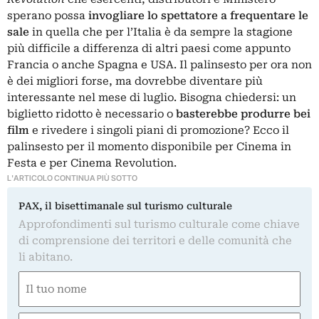
sperano possa
invogliare lo spettatore a frequentare le
sale
in quella che per l’Italia è da sempre la stagione
più difficile a differenza di altri paesi come appunto
Francia o anche Spagna e USA. Il palinsesto per ora non
è dei migliori forse, ma dovrebbe diventare più
interessante nel mese di luglio. Bisogna chiedersi: un
biglietto ridotto è necessario o
basterebbe produrre bei
film
e rivedere i singoli piani di promozione? Ecco il
palinsesto per il momento disponibile per
Cinema in
Festa
e per
Cinema Revolution
.
L'ARTICOLO CONTINUA PIÙ SOTTO
PAX, il bisettimanale sul turismo culturale
Approfondimenti sul turismo culturale come chiave
di comprensione dei territori e delle comunità che
li abitano.
Nome
(Obbligatorio)
Nome