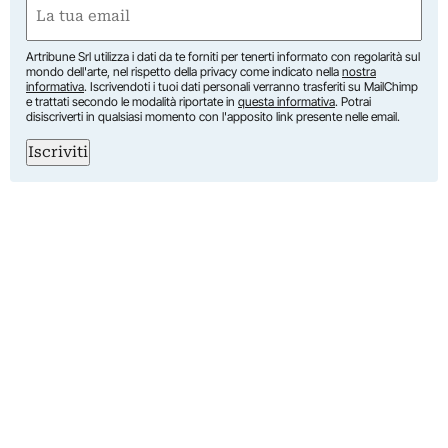
Email
(Obbligatorio)
Artribune Srl utilizza i dati da te forniti per tenerti informato con regolarità sul
mondo dell'arte, nel rispetto della privacy come indicato nella
nostra
informativa
. Iscrivendoti i tuoi dati personali verranno trasferiti su MailChimp
e trattati secondo le modalità riportate in
questa informativa
. Potrai
disiscriverti in qualsiasi momento con l'apposito link presente nelle email.
Iscriviti