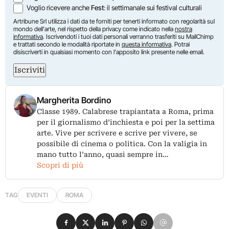
Voglio ricevere anche
Fest
: il settimanale sui festival culturali
Artribune Srl utilizza i dati da te forniti per tenerti informato con regolarità sul
mondo dell'arte, nel rispetto della privacy come indicato nella
nostra
informativa
. Iscrivendoti i tuoi dati personali verranno trasferiti su MailChimp
e trattati secondo le modalità riportate in
questa informativa
. Potrai
disiscriverti in qualsiasi momento con l'apposito link presente nelle email.
Iscriviti
Margherita Bordino
Classe 1989. Calabrese trapiantata a Roma, prima
per il giornalismo d’inchiesta e poi per la settima
arte. Vive per scrivere e scrive per vivere, se
possibile di cinema o politica. Con la valigia in
mano tutto l’anno, quasi sempre in…
Scopri di più
TAG
EVENTI
ROMA
Condividi su Facebook
Condividi su X
Condividi su LinkedIn
Condividi su Pinterest
Condividi su WhatsApp
Condividi su Email