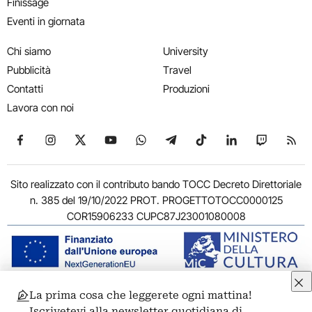
Finissage
Eventi in giornata
Chi siamo
University
Pubblicità
Travel
Contatti
Produzioni
Lavora con noi
Seguici su Facebook
Seguici su Instagram
Seguici su X
Seguici su YouTube
Seguici su WhatsApp
Seguici su Telegram
Seguici su TikTok
Seguici su Link
Seguici su
Segui
Sito realizzato con il contributo bando TOCC Decreto Direttoriale
n. 385 del 19/10/2022 PROT. PROGETTOTOCC0000125
COR15906233 CUPC87J23001080008
La prima cosa che leggerete ogni mattina!
© 2011-2026 ARTRIBUNE srl – Corso Vittorio Emanuele II, 287 –
Iscrivetevi alla newsletter quotidiana di