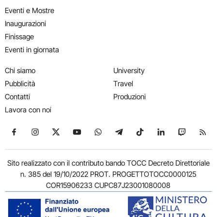
Eventi e Mostre
Inaugurazioni
Finissage
Eventi in giornata
Chi siamo
University
Pubblicità
Travel
Contatti
Produzioni
Lavora con noi
Seguici su Facebook
Seguici su Instagram
Seguici su X
Seguici su YouTube
Seguici su WhatsApp
Seguici su Telegram
Seguici su TikTok
Seguici su Link
Seguici su
Segui
Sito realizzato con il contributo bando TOCC Decreto Direttoriale
n. 385 del 19/10/2022 PROT. PROGETTOTOCC0000125
COR15906233 CUPC87J23001080008