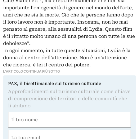
Cate Blanchett -, ma credo fermamente che non sia
importante l’omogeneità di genere nel mondo dell’arte,
anzi che ne sia la morte. Ciò che le persone fanno dopo
il loro lavoro non è importante. Insomma, non ho mai
pensato al genere, alla sessualità di Lydia. Questo film
è il ritratto molto umano di una persona con tutte le sue
debolezze”.
In ogni momento, in tutte queste situazioni, Lydia è la
donna al centro dell’attenzione. Non è un’attenzione
che ricerca, è lei il centro del potere.
L'ARTICOLO CONTINUA PIÙ SOTTO
PAX, il bisettimanale sul turismo culturale
Approfondimenti sul turismo culturale come chiave
di comprensione dei territori e delle comunità che
li abitano.
Nome
(Required)
First
Email