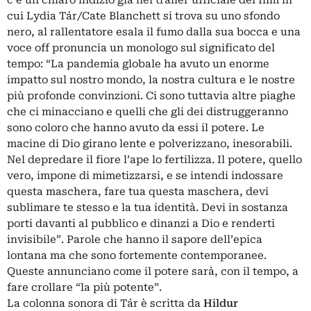
cui Lydia Tár/Cate Blanchett si trova su uno sfondo
nero, al rallentatore esala il fumo dalla sua bocca e una
voce off pronuncia un monologo sul significato del
tempo: “La pandemia globale ha avuto un enorme
impatto sul nostro mondo, la nostra cultura e le nostre
più profonde convinzioni. Ci sono tuttavia altre piaghe
che ci minacciano e quelli che gli dei distruggeranno
sono coloro che hanno avuto da essi il potere. Le
macine di Dio girano lente e polverizzano, inesorabili.
Nel depredare il fiore l’ape lo fertilizza. Il potere, quello
vero, impone di mimetizzarsi, e se intendi indossare
questa maschera, fare tua questa maschera, devi
sublimare te stesso e la tua identità. Devi in sostanza
porti davanti al pubblico e dinanzi a Dio e renderti
invisibile”. Parole che hanno il sapore dell’epica
lontana ma che sono fortemente contemporanee.
Queste annunciano come il potere sarà, con il tempo, a
fare crollare “la più potente”.
La colonna sonora di Tár è scritta da
Hildur