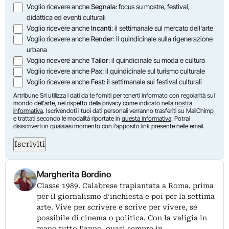
Opzioni
Voglio ricevere anche
Segnala
: focus su mostre, festival,
didattica ed eventi culturali
Voglio ricevere anche
Incanti
: il settimanale sul mercato dell'arte
Voglio ricevere anche
Render
: il quindicinale sulla rigenerazione
urbana
Voglio ricevere anche
Tailor
: il quindicinale su moda e cultura
Voglio ricevere anche
Pax
: il quindicinale sul turismo culturale
Voglio ricevere anche
Fest
: il settimanale sui festival culturali
Artribune Srl utilizza i dati da te forniti per tenerti informato con regolarità sul
mondo dell'arte, nel rispetto della privacy come indicato nella
nostra
informativa
. Iscrivendoti i tuoi dati personali verranno trasferiti su MailChimp
e trattati secondo le modalità riportate in
questa informativa
. Potrai
disiscriverti in qualsiasi momento con l'apposito link presente nelle email.
Iscriviti
Margherita Bordino
Classe 1989. Calabrese trapiantata a Roma, prima
per il giornalismo d’inchiesta e poi per la settima
arte. Vive per scrivere e scrive per vivere, se
possibile di cinema o politica. Con la valigia in
mano tutto l’anno, quasi sempre in…