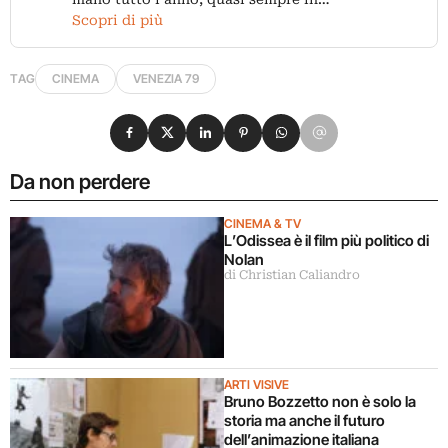
Scopri di più
TAG
CINEMA
VENEZIA 79
Condividi su Facebook
Condividi su X
Condividi su LinkedIn
Condividi su Pinterest
Condividi su WhatsApp
Condividi su Email
Da non perdere
CINEMA & TV
L’Odissea è il film più politico di
Nolan
di Christian Caliandro
ARTI VISIVE
Bruno Bozzetto non è solo la
storia ma anche il futuro
dell’animazione italiana