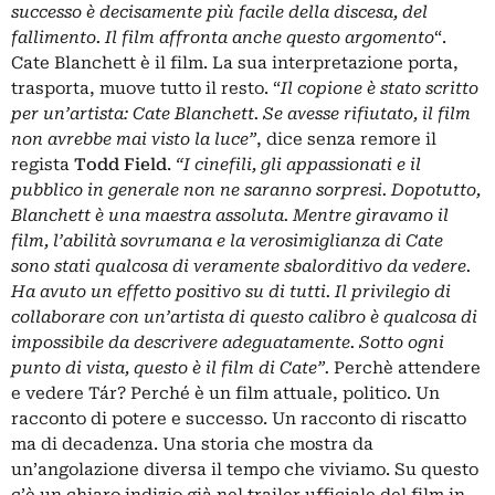
successo è decisamente più facile della discesa, del
fallimento. Il film affronta anche questo argomento
“.
Cate Blanchett è il film. La sua interpretazione porta,
trasporta, muove tutto il resto. “
Il copione è stato scritto
per un’artista: Cate Blanchett. Se avesse rifiutato, il film
non avrebbe mai visto la luce”
, dice senza remore il
regista
Todd Field
.
“I cinefili, gli appassionati e il
pubblico in generale non ne saranno sorpresi. Dopotutto,
Blanchett è una maestra assoluta. Mentre giravamo il
film, l’abilità sovrumana e la verosimiglianza di Cate
sono stati qualcosa di veramente sbalorditivo da vedere.
Ha avuto un effetto positivo su di tutti. Il privilegio di
collaborare con un’artista di questo calibro è qualcosa di
impossibile da descrivere adeguatamente. Sotto ogni
punto di vista, questo è il film di Cate”.
Perchè attendere
e vedere Tár? Perché è un film attuale, politico. Un
racconto di potere e successo. Un racconto di riscatto
ma di decadenza. Una storia che mostra da
un’angolazione diversa il tempo che viviamo. Su questo
c’è un chiaro indizio già nel trailer ufficiale del film in