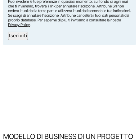
Puoi rivedere le tue preferenze in qualsiasi momento: sul fondo di ogni mail
che ti invieremo, troverai il link per annullare l’iscrizione. Artribune Srl non
cederà i tuoi dati a terze parti e utilizzerà i tuoi dati secondo le tue indicazioni.
Se scegli di annullare l’iscrizione, Artribune cancellerà i tuoi dati personali dal
proprio database. Per saperne di più, ti invitiamo a consultare la nostra
Privacy Policy
.
Iscriviti
MODELLO DI BUSINESS DI UN PROGETTO