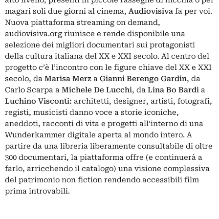
alto livello, presenti in piccole rassegne di nicchia o per
magari soli due giorni al cinema,
Audiovisiva
fa per voi.
Nuova piattaforma streaming on demand,
audiovisiva.org
riunisce e rende disponibile una
selezione dei migliori documentari sui protagonisti
della cultura italiana del XX e XXI secolo. Al centro del
progetto c’è l’incontro con le figure chiave del XX e XXI
secolo, da
Marisa Merz
a
Gianni Berengo Gardin
, da
Carlo Scarpa a
Michele De Lucchi
, da
Lina Bo Bardi
a
Luchino Visconti:
architetti, designer, artisti, fotografi,
registi, musicisti danno voce a storie iconiche,
aneddoti, racconti di vita e progetti all’interno di una
Wunderkammer digitale aperta al mondo intero. A
partire da una libreria liberamente consultabile di oltre
300 documentari, la piattaforma offre (e continuerà a
farlo, arricchendo il catalogo) una visione complessiva
del patrimonio non fiction rendendo accessibili film
prima introvabili.