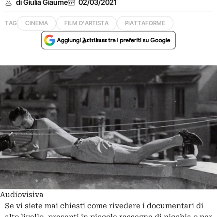
di Giulia Giaume
02/03/2021
TAG
CINEMA
FILM D'ARTISTA
PIATTAFORME
Audiovisiva
Se vi siete mai chiesti come rivedere i documentari di