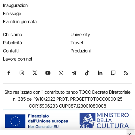
Inaugurazioni
Finissage
Eventi in giornata
Chi siamo
University
Pubblicità
Travel
Contatti
Produzioni
Lavora con noi
Seguici su Facebook
Seguici su Instagram
Seguici su X
Seguici su YouTube
Seguici su WhatsApp
Seguici su Telegram
Seguici su TikTok
Seguici su Link
Seguici su
Segui
Sito realizzato con il contributo bando TOCC Decreto Direttoriale
n. 385 del 19/10/2022 PROT. PROGETTOTOCC0000125
COR15906233 CUPC87J23001080008