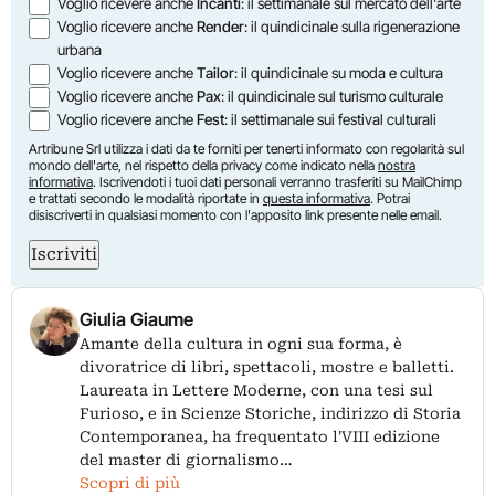
Voglio ricevere anche
Incanti
: il settimanale sul mercato dell'arte
Voglio ricevere anche
Render
: il quindicinale sulla rigenerazione
urbana
Voglio ricevere anche
Tailor
: il quindicinale su moda e cultura
Voglio ricevere anche
Pax
: il quindicinale sul turismo culturale
Voglio ricevere anche
Fest
: il settimanale sui festival culturali
Artribune Srl utilizza i dati da te forniti per tenerti informato con regolarità sul
mondo dell'arte, nel rispetto della privacy come indicato nella
nostra
informativa
. Iscrivendoti i tuoi dati personali verranno trasferiti su MailChimp
e trattati secondo le modalità riportate in
questa informativa
. Potrai
disiscriverti in qualsiasi momento con l'apposito link presente nelle email.
Iscriviti
Giulia Giaume
Amante della cultura in ogni sua forma, è
divoratrice di libri, spettacoli, mostre e balletti.
Laureata in Lettere Moderne, con una tesi sul
Furioso, e in Scienze Storiche, indirizzo di Storia
Contemporanea, ha frequentato l'VIII edizione
del master di giornalismo…
Scopri di più