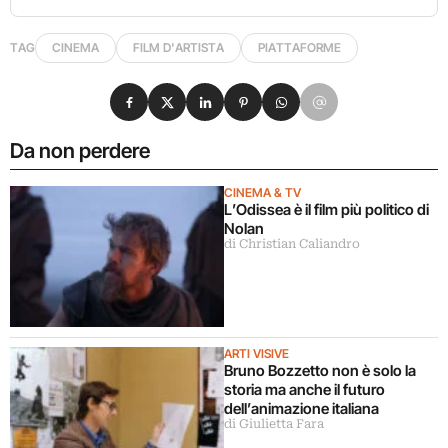
TAG
CINEMA
FILM D'ARTISTA
PIATTAFORME
Condividi su Facebook
Condividi su X
Condividi su LinkedIn
Condividi su Pinterest
Condividi su WhatsApp
Condividi su Email
Da non perdere
CINEMA & TV
L’Odissea è il film più politico di
Nolan
di Christian Caliandro
ARTI VISIVE
Bruno Bozzetto non è solo la
storia ma anche il futuro
dell’animazione italiana
di Giulietta Fara