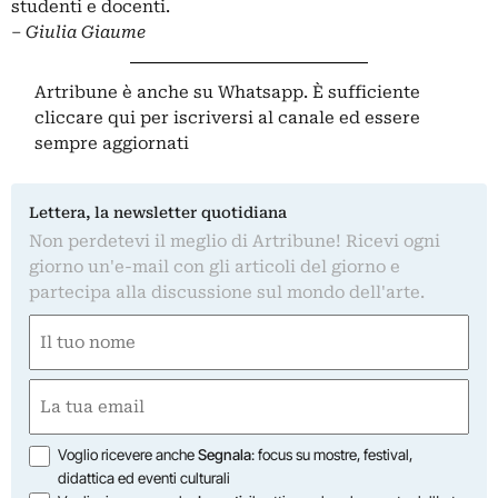
studenti e docenti.
–
Giulia Giaume
Artribune è anche su Whatsapp. È sufficiente
cliccare qui
per iscriversi al canale ed essere
sempre aggiornati
Lettera, la newsletter quotidiana
Non perdetevi il meglio di Artribune! Ricevi ogni
giorno un'e-mail con gli articoli del giorno e
partecipa alla discussione sul mondo dell'arte.
Nome
(Required)
First
Email
(Required)
Opzioni
Voglio ricevere anche
Segnala
: focus su mostre, festival,
didattica ed eventi culturali