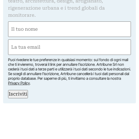
teatro, architettura, design, artigianato,
rigenerazione urbana e i trend globali da
monitorare.
Nome
(Obbligatorio)
Nome
Email
(Obbligatorio)
Puoi rivedere le tue preferenze in qualsiasi momento: sul fondo di ogni mail
che ti invieremo, troverai il link per annullare l’iscrizione. Artribune Srl non
cederà i tuoi dati a terze parti e utilizzerà i tuoi dati secondo le tue indicazioni.
Se scegli di annullare l’iscrizione, Artribune cancellerà i tuoi dati personali dal
proprio database. Per saperne di più, ti invitiamo a consultare la nostra
Privacy Policy
.
Iscriviti