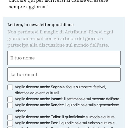
cliccare qui
per iscriversi al canale ed essere
sempre aggiornati
Lettera, la newsletter quotidiana
Non perdetevi il meglio di Artribune! Ricevi ogni
giorno un'e-mail con gli articoli del giorno e
partecipa alla discussione sul mondo dell'arte.
Nome
(Obbligatorio)
Nome
Email
(Obbligatorio)
Opzioni
Voglio ricevere anche
Segnala
: focus su mostre, festival,
didattica ed eventi culturali
Voglio ricevere anche
Incanti
: il settimanale sul mercato dell'arte
Voglio ricevere anche
Render
: il quindicinale sulla rigenerazione
urbana
Voglio ricevere anche
Tailor
: il quindicinale su moda e cultura
Voglio ricevere anche
Pax
: il quindicinale sul turismo culturale