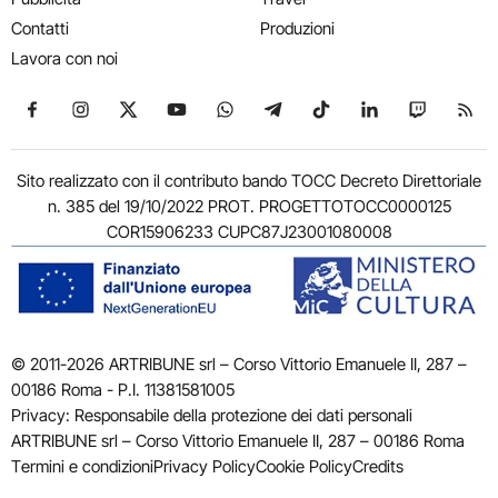
Contatti
Produzioni
Lavora con noi
Seguici su Facebook
Seguici su Instagram
Seguici su X
Seguici su YouTube
Seguici su WhatsApp
Seguici su Telegram
Seguici su TikTok
Seguici su Link
Seguici su
Segui
Sito realizzato con il contributo bando TOCC Decreto Direttoriale
n. 385 del 19/10/2022 PROT. PROGETTOTOCC0000125
COR15906233 CUPC87J23001080008
© 2011-2026 ARTRIBUNE srl – Corso Vittorio Emanuele II, 287 –
00186 Roma - P.I. 11381581005
Privacy: Responsabile della protezione dei dati personali
ARTRIBUNE srl – Corso Vittorio Emanuele II, 287 – 00186 Roma
Termini e condizioni
Privacy Policy
Cookie Policy
Credits