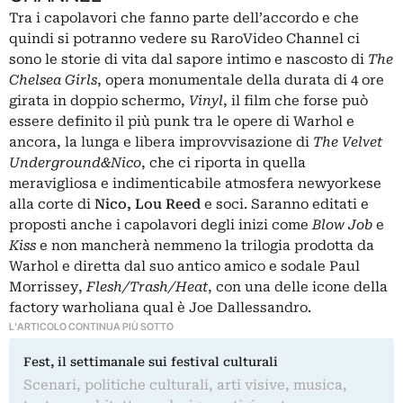
Tra i capolavori che fanno parte dell’accordo e che
quindi si potranno vedere su RaroVideo Channel ci
sono le storie di vita dal sapore intimo e nascosto di
The
Chelsea Girls
, opera monumentale della durata di 4 ore
girata in doppio schermo,
Vinyl
, il film che forse può
essere definito il più punk tra le opere di Warhol e
ancora, la lunga e libera improvvisazione di
The Velvet
Underground&Nico
, che ci riporta in quella
meravigliosa e indimenticabile atmosfera newyorkese
alla corte di
Nico, Lou Reed
e soci. Saranno editati e
proposti anche i capolavori degli inizi come
Blow Job
e
Kiss
e non mancherà nemmeno la trilogia prodotta da
Warhol e diretta dal suo antico amico e sodale Paul
Morrissey,
Flesh/Trash/Heat
, con una delle icone della
factory warholiana qual è Joe Dallessandro.
L'ARTICOLO CONTINUA PIÙ SOTTO
Fest, il settimanale sui festival culturali
Scenari, politiche culturali, arti visive, musica,