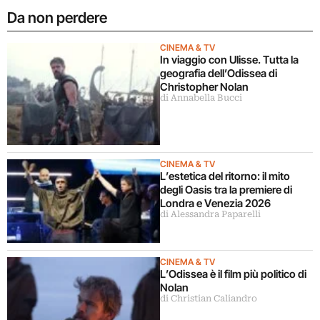
Da non perdere
CINEMA & TV
In viaggio con Ulisse. Tutta la
geografia dell’Odissea di
Christopher Nolan
di Annabella Bucci
CINEMA & TV
L’estetica del ritorno: il mito
degli Oasis tra la premiere di
Londra e Venezia 2026
di Alessandra Paparelli
CINEMA & TV
L’Odissea è il film più politico di
Nolan
di Christian Caliandro