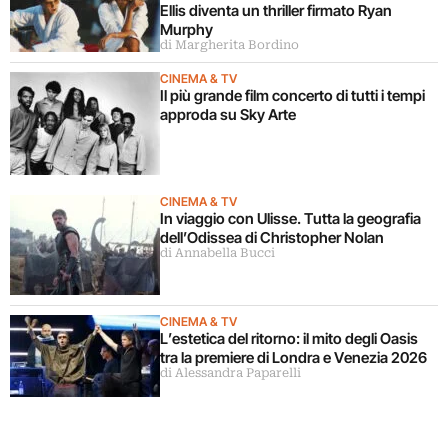
Ellis diventa un thriller firmato Ryan
Murphy
di Margherita Bordino
CINEMA & TV
Il più grande film concerto di tutti i tempi
approda su Sky Arte
CINEMA & TV
In viaggio con Ulisse. Tutta la geografia
dell’Odissea di Christopher Nolan
di Annabella Bucci
CINEMA & TV
L’estetica del ritorno: il mito degli Oasis
tra la premiere di Londra e Venezia 2026
di Alessandra Paparelli