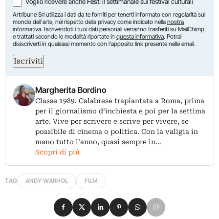
Voglio ricevere anche
Fest
: il settimanale sui festival culturali
Artribune Srl utilizza i dati da te forniti per tenerti informato con regolarità sul
mondo dell'arte, nel rispetto della privacy come indicato nella
nostra
informativa
. Iscrivendoti i tuoi dati personali verranno trasferiti su MailChimp
e trattati secondo le modalità riportate in
questa informativa
. Potrai
disiscriverti in qualsiasi momento con l'apposito link presente nelle email.
Iscriviti
Margherita Bordino
Classe 1989. Calabrese trapiantata a Roma, prima
per il giornalismo d’inchiesta e poi per la settima
arte. Vive per scrivere e scrive per vivere, se
possibile di cinema o politica. Con la valigia in
mano tutto l’anno, quasi sempre in…
Scopri di più
TAG
ANDY WARHOL
FILM
Condividi su Facebook
Condividi su X
Condividi su LinkedIn
Condividi su Pinterest
Condividi su WhatsApp
Condividi su Email