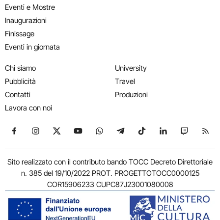
Eventi e Mostre
Inaugurazioni
Finissage
Eventi in giornata
Chi siamo
University
Pubblicità
Travel
Contatti
Produzioni
Lavora con noi
Seguici su Facebook
Seguici su Instagram
Seguici su X
Seguici su YouTube
Seguici su WhatsApp
Seguici su Telegram
Seguici su TikTok
Seguici su Link
Seguici su
Segui
Sito realizzato con il contributo bando TOCC Decreto Direttoriale
n. 385 del 19/10/2022 PROT. PROGETTOTOCC0000125
COR15906233 CUPC87J23001080008