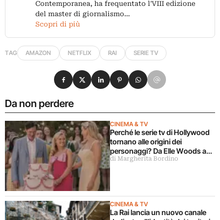
Contemporanea, ha frequentato l'VIII edizione
del master di giornalismo…
Scopri di più
TAG
AMAZON
NETFLIX
RAI
SERIE TV
Condividi su Facebook
Condividi su X
Condividi su LinkedIn
Condividi su Pinterest
Condividi su WhatsApp
Condividi su Email
Da non perdere
CINEMA & TV
Perché le serie tv di Hollywood
tornano alle origini dei
personaggi? Da Elle Woods a
di Margherita Bordino
Mercoledì
CINEMA & TV
La Rai lancia un nuovo canale