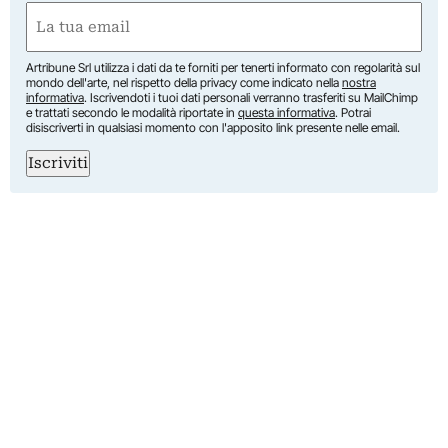
Nome
Email
(Obbligatorio)
Artribune Srl utilizza i dati da te forniti per tenerti informato con regolarità sul
mondo dell'arte, nel rispetto della privacy come indicato nella
nostra
informativa
. Iscrivendoti i tuoi dati personali verranno trasferiti su MailChimp
e trattati secondo le modalità riportate in
questa informativa
. Potrai
disiscriverti in qualsiasi momento con l'apposito link presente nelle email.
Iscriviti