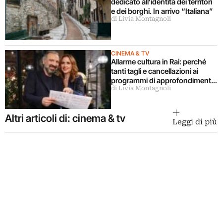
dedicato all’identità dei territori
e dei borghi. In arrivo “Italiana”
di Livia Montagnoli
CINEMA & TV
Allarme cultura in Rai: perché
tanti tagli e cancellazioni ai
programmi di approfondimento
di Livia Montagnoli
e divulgazione?
Altri articoli di: cinema & tv
Leggi di più