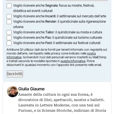
Opzioni
Voglio ricevere anche
Segnala
: focus su mostre, festival,
didattica ed eventi culturali
Voglio ricevere anche
Incanti
: il settimanale sul mercato dell'arte
Voglio ricevere anche
Render
: il quindicinale sulla rigenerazione
urbana
Voglio ricevere anche
Tailor
: il quindicinale su moda e cultura
Voglio ricevere anche
Pax
: il quindicinale sul turismo culturale
Voglio ricevere anche
Fest
: il settimanale sui festival culturali
Artribune Srl utilizza i dati da te forniti per tenerti informato con regolarità sul
mondo dell'arte, nel rispetto della privacy come indicato nella
nostra
informativa
. Iscrivendoti i tuoi dati personali verranno trasferiti su MailChimp
e trattati secondo le modalità riportate in
questa informativa
. Potrai
disiscriverti in qualsiasi momento con l'apposito link presente nelle email.
Iscriviti
Giulia Giaume
Amante della cultura in ogni sua forma, è
divoratrice di libri, spettacoli, mostre e balletti.
Laureata in Lettere Moderne, con una tesi sul
Furioso, e in Scienze Storiche, indirizzo di Storia