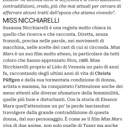
contraddizioni, credo, più che mai attuali per cercare di
afferrare alcuni tratti dell’epoca che stiamo vivendo”.
MISS NICCHIARELLI
Susanna Nicchiarelli è una regista molto chiara in
quello che ricerca e che racconta. Diretta, senza
fronzoli, precisa nelle parole, nei movimenti di
macchina, nelle scelte del cast di cui si circonda.
Miss
Marx
è un suo film molto atteso, in particolare da tutti
coloro che hanno apprezzato
Nico, 1988
. Miss
Nicchiarelli proprio al Lido di Venezia un paio di anni
fa, raccontando degli ultimi anni di vita di
Christa
Päffgen
e della sua tormentata condizione di donna,
artista e mamma, ha conquistato l’attenzione anche dei
meno attenti alle diverse sfumature della femminilità,
quelle più buie e disturbanti. Con la storia di Eleanor
Marx quell’attenzione un po’ la perde lasciandosi
travolgere dalla grande contraddizione di questa
donna, dal suo personaggio. È come se il film
Miss Marx
viva di due anime, non solo quelle di Tussy ma anche