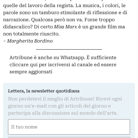
quelle del lavoro della regista. La musica, i colori, le
parole sono un tamburo stimolante di riflessione e di
narrazione. Qualcosa però non va. Forse troppo
didascalico? Di certo
Miss Marx
è un grande film ma
non totalmente riuscito.
–
Margherita Bordino
Artribune è anche su Whatsapp. È sufficiente
cliccare qui
per iscriversi al canale ed essere
sempre aggiornati
Lettera, la newsletter quotidiana
Non perdetevi il meglio di Artribune! Ricevi ogni
giorno un'e-mail con gli articoli del giorno e
partecipa alla discussione sul mondo dell'arte.
Nome
(Obbligatorio)