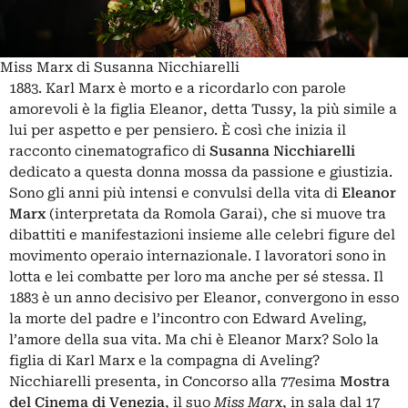
Miss Marx di Susanna Nicchiarelli
1883. Karl Marx è morto e a ricordarlo con parole
amorevoli è la figlia Eleanor, detta Tussy, la più simile a
lui per aspetto e per pensiero. È così che inizia il
racconto cinematografico di
Susanna Nicchiarelli
dedicato a questa donna mossa da passione e giustizia.
Sono gli anni più intensi e convulsi della vita di
Eleanor
Marx
(interpretata da Romola Garai), che si muove tra
dibattiti e manifestazioni insieme alle celebri figure del
movimento operaio internazionale. I lavoratori sono in
lotta e lei combatte per loro ma anche per sé stessa. Il
1883 è un anno decisivo per Eleanor, convergono in esso
la morte del padre e l’incontro con Edward Aveling,
l’amore della sua vita. Ma chi è Eleanor Marx? Solo la
figlia di Karl Marx e la compagna di Aveling?
Nicchiarelli presenta, in Concorso alla 77esima
Mostra
del Cinema di Venezia
, il suo
Miss Mar
x
, in sala dal 17