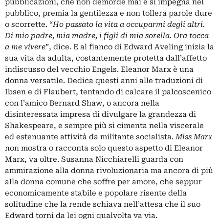
pubblicazioni, che non demorde mai e si impegna nel
pubblico, premia la gentilezza e non tollera parole dure
o scorrette. “
Ho passato la vita a occuparmi degli altri.
Di mio padre, mia madre, i figli di mia sorella. Ora tocca
a me vivere
”, dice. E al fianco di Edward Aveling inizia la
sua vita da adulta, costantemente protetta dall’affetto
indiscusso del vecchio Engels. Eleanor Marx è una
donna versatile. Dedica questi anni alle traduzioni di
Ibsen e di Flaubert, tentando di calcare il palcoscenico
con l’amico Bernard Shaw, o ancora nella
disinteressata impresa di divulgare la grandezza di
Shakespeare, e sempre più si cimenta nella viscerale
ed estenuante attività da militante socialista.
Miss Marx
non mostra o racconta solo questo aspetto di Eleanor
Marx, va oltre. Susanna Nicchiarelli guarda con
ammirazione alla donna rivoluzionaria ma ancora di più
alla donna comune che soffre per amore, che seppur
economicamente stabile e popolare risente della
solitudine che la rende schiava nell’attesa che il suo
Edward torni da lei ogni qualvolta va via.