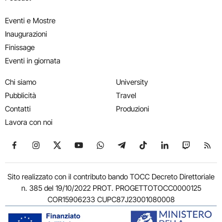
Eventi e Mostre
Inaugurazioni
Finissage
Eventi in giornata
Chi siamo
University
Pubblicità
Travel
Contatti
Produzioni
Lavora con noi
Seguici su Facebook
Seguici su Instagram
Seguici su X
Seguici su YouTube
Seguici su WhatsApp
Seguici su Telegram
Seguici su TikTok
Seguici su Link
Seguici su
Segui
Sito realizzato con il contributo bando TOCC Decreto Direttoriale
n. 385 del 19/10/2022 PROT. PROGETTOTOCC0000125
COR15906233 CUPC87J23001080008