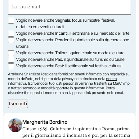
Nome
Email
(Obbligatorio)
Opzioni
Voglio ricevere anche
Segnala
: focus su mostre, festival,
didattica ed eventi culturali
Voglio ricevere anche
Incanti
: il settimanale sul mercato dell'arte
Voglio ricevere anche
Render
: il quindicinale sulla rigenerazione
urbana
Voglio ricevere anche
Tailor
: il quindicinale su moda e cultura
Voglio ricevere anche
Pax
: il quindicinale sul turismo culturale
Voglio ricevere anche
Fest
: il settimanale sui festival culturali
Artribune Srl utilizza i dati da te forniti per tenerti informato con regolarità sul
mondo dell'arte, nel rispetto della privacy come indicato nella
nostra
informativa
. Iscrivendoti i tuoi dati personali verranno trasferiti su MailChimp
e trattati secondo le modalità riportate in
questa informativa
. Potrai
disiscriverti in qualsiasi momento con l'apposito link presente nelle email.
Iscriviti
Margherita Bordino
Classe 1989. Calabrese trapiantata a Roma, prima
per il giornalismo d’inchiesta e poi per la settima