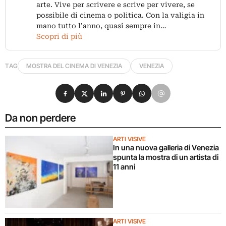
arte. Vive per scrivere e scrive per vivere, se
possibile di cinema o politica. Con la valigia in
mano tutto l’anno, quasi sempre in…
Scopri di più
TAG
MOSTRA DEL CINEMA DI VENEZIA
VENEZIA
Condividi su Facebook
Condividi su X
Condividi su LinkedIn
Condividi su Pinterest
Condividi su WhatsApp
Condividi su Email
Da non perdere
ARTI VISIVE
In una nuova galleria di Venezia
spunta la mostra di un artista di
11 anni
ARTI VISIVE