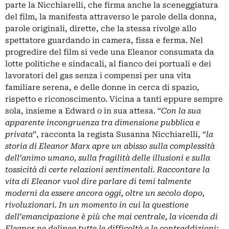
parte la Nicchiarelli, che firma anche la sceneggiatura
del film, la manifesta attraverso le parole della donna,
parole originali, dirette, che la stessa rivolge allo
spettatore guardando in camera, fissa e ferma. Nel
progredire del film si vede una Eleanor consumata da
lotte politiche e sindacali, al fianco dei portuali e dei
lavoratori del gas senza i compensi per una vita
familiare serena, e delle donne in cerca di spazio,
rispetto e riconoscimento. Vicina a tanti eppure sempre
sola, insieme a Edward o in sua attesa. “
Con la sua
apparente incongruenza tra dimensione pubblica e
privata
”, racconta la regista Susanna Nicchiarelli, “
la
storia di Eleanor Marx apre un abisso sulla complessità
dell’animo umano, sulla fragilità delle illusioni e sulla
tossicità di certe relazioni sentimentali. Raccontare la
vita di Eleanor vuol dire parlare di temi talmente
moderni da essere ancora oggi, oltre un secolo dopo,
rivoluzionari. In un momento in cui la questione
dell’emancipazione è più che mai centrale, la vicenda di
Eleanor ne delinea tutte le difficoltà e le contraddizioni: