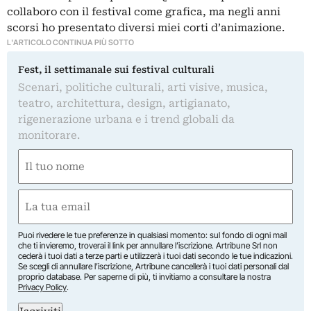
collaboro con il festival come grafica, ma negli anni
scorsi ho presentato diversi miei corti d’animazione.
L'ARTICOLO CONTINUA PIÙ SOTTO
Fest, il settimanale sui festival culturali
Scenari, politiche culturali, arti visive, musica,
teatro, architettura, design, artigianato,
rigenerazione urbana e i trend globali da
monitorare.
Nome
(Required)
First
Email
(Required)
Puoi rivedere le tue preferenze in qualsiasi momento: sul fondo di ogni mail
che ti invieremo, troverai il link per annullare l’iscrizione. Artribune Srl non
cederà i tuoi dati a terze parti e utilizzerà i tuoi dati secondo le tue indicazioni.
Se scegli di annullare l’iscrizione, Artribune cancellerà i tuoi dati personali dal
proprio database. Per saperne di più, ti invitiamo a consultare la nostra
Privacy Policy
.