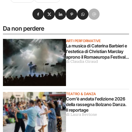
Condividi su Facebook
Condividi su X
Condividi su LinkedIn
Condividi su Pinterest
Condividi su WhatsApp
Condividi su Email
Da non perdere
ARTI PERFORMATIVE
La musica di Caterina Barbieri e
l’estetica di Christian Marclay
aprono il Romaeuropa Festival
di Claudia Giraud
2026
TEATRO & DANZA
Com’è andata l’edizione 2026
della rassegna Bolzano Danza.
Il reportage
di Laura Bevione