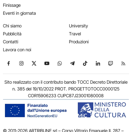
Finissage
Eventi in giornata
Chi siamo
University
Pubblicità
Travel
Contatti
Produzioni
Lavora con noi
Seguici su Facebook
Seguici su Instagram
Seguici su X
Seguici su YouTube
Seguici su WhatsApp
Seguici su Telegram
Seguici su TikTok
Seguici su Link
Seguici su
Segui
Sito realizzato con il contributo bando TOCC Decreto Direttoriale
n. 385 del 19/10/2022 PROT. PROGETTOTOCC0000125
COR15906233 CUPC87J23001080008
© 2011-2026 ARTRIBUNE srl – Corso Vittorio Emanuele II, 287 –