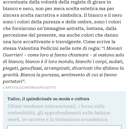
accentuata dalla volontà della regista di girare in
bianco e nero, non per mera scelta estetica ma per
sincera scelta narrativa e simbolica. Il bianco e il nero
sono i colori della purezza e delle ombre, sono i colori
che forniscono un’immagine astratta, lontana, dalla
percezione del presente, ma anche colori che danno
una luce accattivante e travolgente. Come scrive la
stessa Valentina Pedicini nelle note di regia: “
i Monaci
Guerrieri – come loro si fanno chiamare – si vestono solo
di bianco; bianco è il loro mondo, bianchi i corpi, sudati,
piegati, genuflessi, arrampicati, divaricati che sfidano la
gravità. Bianca la purezza, sentimento di cui si fanno
portatori”.
L'ARTICOLO CONTINUA PIÙ SOTTO
Tailor, il quindicinale su moda e cultura
Ultime tendenze internazionali, i focus sulla
sostenibilità, gli approfondimenti sulle fashion
week, le carriere e la formazione accademica.
Nome