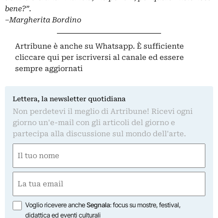
bene?”.
–
Margherita Bordino
Artribune è anche su Whatsapp. È sufficiente
cliccare qui
per iscriversi al canale ed essere
sempre aggiornati
Lettera, la newsletter quotidiana
Non perdetevi il meglio di Artribune! Ricevi ogni
giorno un'e-mail con gli articoli del giorno e
partecipa alla discussione sul mondo dell'arte.
Nome
(Obbligatorio)
Nome
Email
(Obbligatorio)
Opzioni
Voglio ricevere anche
Segnala
: focus su mostre, festival,
didattica ed eventi culturali