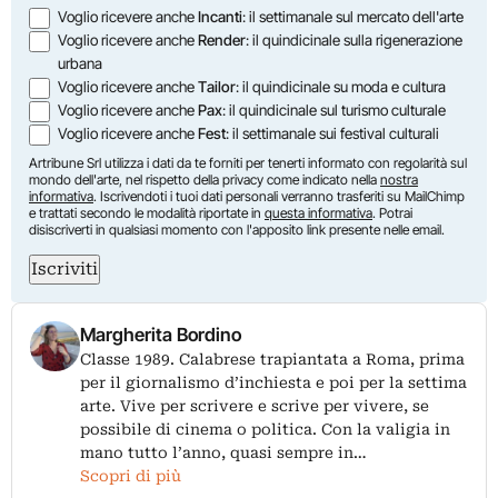
Voglio ricevere anche
Incanti
: il settimanale sul mercato dell'arte
Voglio ricevere anche
Render
: il quindicinale sulla rigenerazione
urbana
Voglio ricevere anche
Tailor
: il quindicinale su moda e cultura
Voglio ricevere anche
Pax
: il quindicinale sul turismo culturale
Voglio ricevere anche
Fest
: il settimanale sui festival culturali
Artribune Srl utilizza i dati da te forniti per tenerti informato con regolarità sul
mondo dell'arte, nel rispetto della privacy come indicato nella
nostra
informativa
. Iscrivendoti i tuoi dati personali verranno trasferiti su MailChimp
e trattati secondo le modalità riportate in
questa informativa
. Potrai
disiscriverti in qualsiasi momento con l'apposito link presente nelle email.
Iscriviti
Margherita Bordino
Classe 1989. Calabrese trapiantata a Roma, prima
per il giornalismo d’inchiesta e poi per la settima
arte. Vive per scrivere e scrive per vivere, se
possibile di cinema o politica. Con la valigia in
mano tutto l’anno, quasi sempre in…
Scopri di più