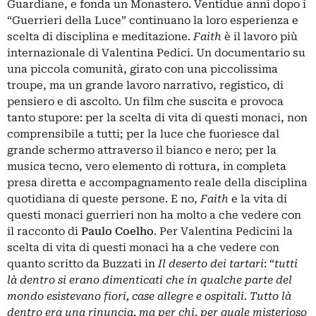
Guardiane, e fonda un Monastero. Ventidue anni dopo i
“Guerrieri della Luce” continuano la loro esperienza e
scelta di disciplina e meditazione.
Faith
è il lavoro più
internazionale di Valentina Pedici. Un documentario su
una piccola comunità, girato con una piccolissima
troupe, ma un grande lavoro narrativo, registico, di
pensiero e di ascolto. Un film che suscita e provoca
tanto stupore: per la scelta di vita di questi monaci, non
comprensibile a tutti; per la luce che fuoriesce dal
grande schermo attraverso il bianco e nero; per la
musica tecno, vero elemento di rottura, in completa
presa diretta e accompagnamento reale della disciplina
quotidiana di queste persone. E no,
Faith
e la vita di
questi monaci guerrieri non ha molto a che vedere con
il racconto di
Paulo Coelho
. Per Valentina Pedicini la
scelta di vita di questi monaci ha a che vedere con
quanto scritto da Buzzati in
Il deserto dei tartari
: “
tutti
là dentro si erano dimenticati che in qualche parte del
mondo esistevano fiori, case allegre e ospitali. Tutto là
dentro era una rinuncia, ma per chi, per quale misterioso