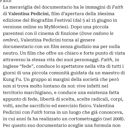
Faith
La meraviglia del documentario ha le immagini di
Faith
di
Valentina Pedicini
, film d’apertura della 16esima
edizione del Biografilm Festival (dal 5 al 15 giugno in
versione online su MyMovies). Dopo una piccola
parentesi con il cinema di finzione (
Dove cadono le
ombre
), Valentina Pedicini torna al genere
documentario con un film senza giudizio ma per nulla
neutro. Un film che offre un chiaro e forte punto di vista
attraverso la stessa vita dei suoi personaggi.
Faith
, in
inglese “fede”, conduce lo spettatore nella vita di tutti i
giorni di una piccola comunità guidata da un maestro di
Kung Fu. Un gruppo ai margini della società che però
non si trova molto lontano da noi: vive infatti nel
territorio marchigiano, e conduce una esistenza fatta
appunto di fede, libertà di scelta, scelte radicali, corpi,
volti, anche sacrificio ed esercizio fisico. Valentina
Pedicini con
Faith
torna in un luogo che già conosceva,
in cui anni fa ha realizzato un cortometraggio (nel 2008).
Per questo suo documentario sceglie una formula non