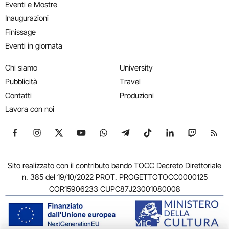
Eventi e Mostre
Inaugurazioni
Finissage
Eventi in giornata
Chi siamo
University
Pubblicità
Travel
Contatti
Produzioni
Lavora con noi
Seguici su Facebook
Seguici su Instagram
Seguici su X
Seguici su YouTube
Seguici su WhatsApp
Seguici su Telegram
Seguici su TikTok
Seguici su Link
Seguici su
Segui
Sito realizzato con il contributo bando TOCC Decreto Direttoriale
n. 385 del 19/10/2022 PROT. PROGETTOTOCC0000125
COR15906233 CUPC87J23001080008