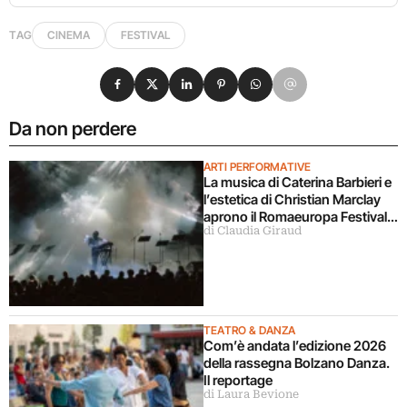
TAG
CINEMA
FESTIVAL
Condividi su Facebook
Condividi su X
Condividi su LinkedIn
Condividi su Pinterest
Condividi su WhatsApp
Condividi su Email
Da non perdere
ARTI PERFORMATIVE
La musica di Caterina Barbieri e
l’estetica di Christian Marclay
aprono il Romaeuropa Festival
di Claudia Giraud
2026
TEATRO & DANZA
Com’è andata l’edizione 2026
della rassegna Bolzano Danza.
Il reportage
di Laura Bevione