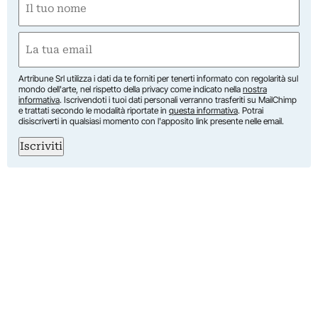
(Obbligatorio)
Nome
Email
(Obbligatorio)
Artribune Srl utilizza i dati da te forniti per tenerti informato con regolarità sul
mondo dell'arte, nel rispetto della privacy come indicato nella
nostra
informativa
. Iscrivendoti i tuoi dati personali verranno trasferiti su MailChimp
e trattati secondo le modalità riportate in
questa informativa
. Potrai
disiscriverti in qualsiasi momento con l'apposito link presente nelle email.
Iscriviti