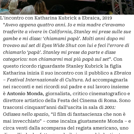
L'incontro con Katharina Kubrick a Ebraica, 2019
“
Avevo appena quattro anni. Io e mia madre c’eravamo
trasferite a vivere in California, Stanley mi prese sulle sue
gambe e mi disse: ‘chiamami papà’. Molti anni dopo mi
trovavo sul set di Eyes Wide Shut con lui e feci l’errore di
chiamarlo ‘papà’. Stanley mi prese da parte e disse
categorico: non chiamarmi mai più papà sul set
”. Con
questo ricordo riguardante Stanley Kubrick la figlia
Katharina inizia il suo incontro con il pubblico a
Ebraica
– Festival Internazionale di Cultura
. Ad accompagnarla
nei racconti e nei ricordi sul padre e sul lavoro insieme
è
Antonio Monda
, giornalista, critico cinematografico e
direttore artistico della Festa del Cinema di Roma. Sono
trascorsi cinquant’anni dall’uscita in sala di
2001:
Odissea nello spazio
, “il film di fantascienza che non è
mai invecchiato” – come incalza giustamente Monda – e
circa venti dalla scomparsa del regista americano, uno