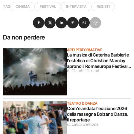
TAG
CINEMA
FESTIVAL
INTERVISTA
REGISTI
Condividi su Facebook
Condividi su X
Condividi su LinkedIn
Condividi su Pinterest
Condividi su WhatsApp
Condividi su Email
Da non perdere
ARTI PERFORMATIVE
La musica di Caterina Barbieri e
l’estetica di Christian Marclay
aprono il Romaeuropa Festival
di Claudia Giraud
2026
TEATRO & DANZA
Com’è andata l’edizione 2026
della rassegna Bolzano Danza.
Il reportage
di Laura Bevione