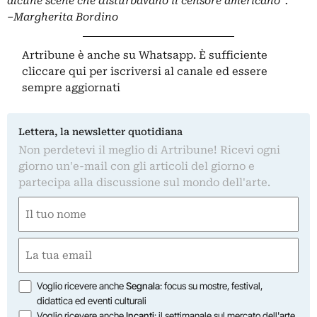
alcune scene che disturbavano il censore americano”.
–
Margherita Bordino
Artribune è anche su Whatsapp. È sufficiente
cliccare qui
per iscriversi al canale ed essere
sempre aggiornati
Lettera, la newsletter quotidiana
Non perdetevi il meglio di Artribune! Ricevi ogni
giorno un'e-mail con gli articoli del giorno e
partecipa alla discussione sul mondo dell'arte.
Nome
(Required)
First
Email
(Required)
Opzioni
Voglio ricevere anche
Segnala
: focus su mostre, festival,
didattica ed eventi culturali
Voglio ricevere anche
Incanti
: il settimanale sul mercato dell'arte