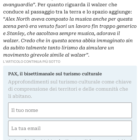
avanguardia”
. Per quanto riguarda il walzer che
conduce al passaggio tra la terra e lo spazio aggiunge:
“
Alex North aveva composto la musica anche per questa
scena però era venuto fuori un lavoro fin troppo generico
e Stanley, che ascoltava sempre musica, adorava il
walzer. Credo che in questa scena abbia immaginato sin
da subito talmente tanto lirismo da simulare un
movimento girevole simile al walzer”.
L'ARTICOLO CONTINUA PIÙ SOTTO
PAX, il bisettimanale sul turismo culturale
Approfondimenti sul turismo culturale come chiave
di comprensione dei territori e delle comunità che
li abitano.
Nome
(Required)
First
Email
(Required)