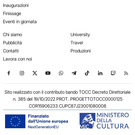
Inaugurazioni
Finissage
Eventi in giornata
Chi siamo
University
Pubblicità
Travel
Contatti
Produzioni
Lavora con noi
Seguici su Facebook
Seguici su Instagram
Seguici su X
Seguici su YouTube
Seguici su WhatsApp
Seguici su Telegram
Seguici su TikTok
Seguici su Link
Seguici su
Segui
Sito realizzato con il contributo bando TOCC Decreto Direttoriale
n. 385 del 19/10/2022 PROT. PROGETTOTOCC0000125
COR15906233 CUPC87J23001080008