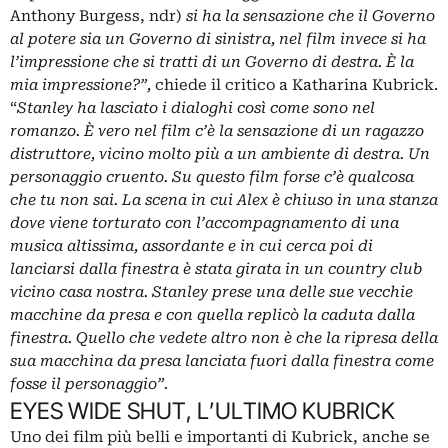
Anthony Burgess, ndr)
si ha la sensazione che il Governo
al potere sia un Governo di sinistra, nel film invece si ha
l’impressione che si tratti di un Governo di destra. È la
mia impressione?”,
chiede il critico a Katharina Kubrick.
“
Stanley ha lasciato i dialoghi così come sono nel
romanzo. È vero nel film c’è la sensazione di un ragazzo
distruttore, vicino molto più a un ambiente di destra. Un
personaggio cruento. Su questo film forse c’è qualcosa
che tu non sai. La scena in cui Alex è chiuso in una stanza
dove viene torturato con l’accompagnamento di una
musica altissima, assordante e in cui cerca poi di
lanciarsi dalla finestra è stata girata in un country club
vicino casa nostra. Stanley prese una delle sue vecchie
macchine da presa e con quella replicò la caduta dalla
finestra. Quello che vedete altro non è che la ripresa della
sua macchina da presa lanciata fuori dalla finestra come
fosse il personaggio”.
EYES WIDE SHUT, L’ULTIMO KUBRICK
Uno dei film più belli e importanti di Kubrick, anche se