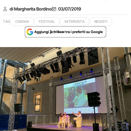
di Margherita Bordino
03/07/2019
TAG
CINEMA
FESTIVAL
INTERVISTA
REGISTI