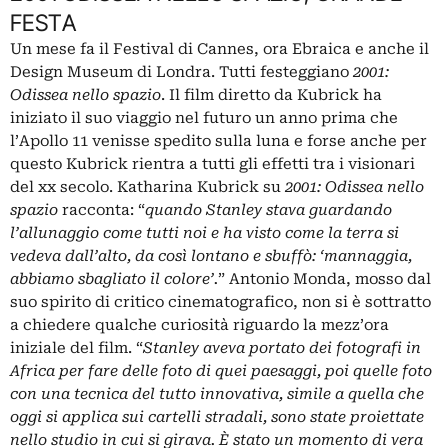
FESTA
Un mese fa il Festival di Cannes, ora Ebraica e anche il
Design Museum di Londra. Tutti festeggiano
2001:
Odissea nello spazio
. Il film diretto da Kubrick ha
iniziato il suo viaggio nel futuro un anno prima che
l’Apollo 11 venisse spedito sulla luna e forse anche per
questo Kubrick rientra a tutti gli effetti tra i visionari
del xx secolo. Katharina Kubrick su
2001: Odissea nello
spazio
racconta: “
quando Stanley stava guardando
l’allunaggio come tutti noi e ha visto come la terra si
vedeva dall’alto, da così lontano e sbuffò: ‘mannaggia,
abbiamo sbagliato il colore’.
” Antonio Monda, mosso dal
suo spirito di critico cinematografico, non si è sottratto
a chiedere qualche curiosità riguardo la mezz’ora
iniziale del film. “
Stanley aveva portato dei fotografi in
Africa per fare delle foto di quei paesaggi, poi quelle foto
con una tecnica del tutto innovativa, simile a quella che
oggi si applica sui cartelli stradali, sono state proiettate
nello studio in cui si girava. È stato un momento di vera