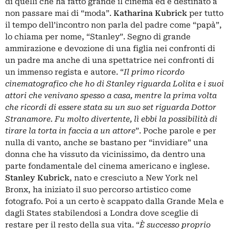
di quelli che ha fatto grande il cinema ed è destinato a
non passare mai di “moda”.
Katharina Kubrick
per tutto
il tempo dell’incontro non parla del padre come “papà”,
lo chiama per nome, “Stanley”. Segno di grande
ammirazione e devozione di una figlia nei confronti di
un padre ma anche di una spettatrice nei confronti di
un immenso regista e autore. “
Il primo ricordo
cinematografico che ho di Stanley riguarda Lolita e i suoi
attori che venivano spesso a casa, mentre la prima volta
che ricordi di essere stata su un suo set riguarda Dottor
Stranamore. Fu molto divertente, lì ebbi la possibilità di
tirare la torta in faccia a un attore
”. Poche parole e per
nulla di vanto, anche se bastano per “invidiare” una
donna che ha vissuto da vicinissimo, da dentro una
parte fondamentale del cinema americano e inglese.
Stanley Kubrick
, nato e cresciuto a New York nel
Bronx, ha iniziato il suo percorso artistico come
fotografo. Poi a un certo è scappato dalla Grande Mela e
dagli States stabilendosi a Londra dove sceglie di
restare per il resto della sua vita. “
È successo proprio