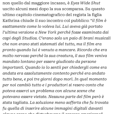
non quello dal maggiore incasso, è
Eyes Wide Shut
uscito alcuni mesi dopo la sua scomparsa. Su questo
ultimo capitolo cinematografico del regista la figlia
Kathrina chiude il suo incontro col pubblico: “
il film è
esattamente come lo voleva lui. Lui aveva già portato
l’ultima versione a New York perché fosse esaminata dai
capi degli Studios. C’erano solo un paio di brani musicali
che non erano stati sistemati del tutto, ma il film era
pronto quando lui è venuto a mancare. Ricordo che era
molto nervoso perché la sua creatura, il suo film veniva
mandato lontano per essere giudicato da persone
importanti. Quando io lo sentii per chiedergli come era
andata era assolutamente contento perché era andato
tutto bene, e poi tre giorni dopo morì. In quel momento
per noi cambiò tutto e i produttori si resero conto che
poteva esserci un problema con alcune scene che
potevano essere vietate. Nessuna parte del film però è
stata tagliata. La soluzione meno sofferta che fu trovata
fu quella di inserire alcune immagini digitali davanti