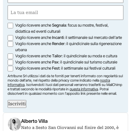
Nome
Email
(Obbligatorio)
Opzioni
Voglio ricevere anche
Segnala
: focus su mostre, festival,
didattica ed eventi culturali
Voglio ricevere anche
Incanti
: il settimanale sul mercato dell'arte
Voglio ricevere anche
Render
: il quindicinale sulla rigenerazione
urbana
Voglio ricevere anche
Tailor
: il quindicinale su moda e cultura
Voglio ricevere anche
Pax
: il quindicinale sul turismo culturale
Voglio ricevere anche
Fest
: il settimanale sui festival culturali
Artribune Srl utilizza i dati da te forniti per tenerti informato con regolarità sul
mondo dell'arte, nel rispetto della privacy come indicato nella
nostra
informativa
. Iscrivendoti i tuoi dati personali verranno trasferiti su MailChimp
e trattati secondo le modalità riportate in
questa informativa
. Potrai
disiscriverti in qualsiasi momento con l'apposito link presente nelle email.
Iscriviti
Alberto Villa
Nato a Sesto San Giovanni sul finire del 2000, è