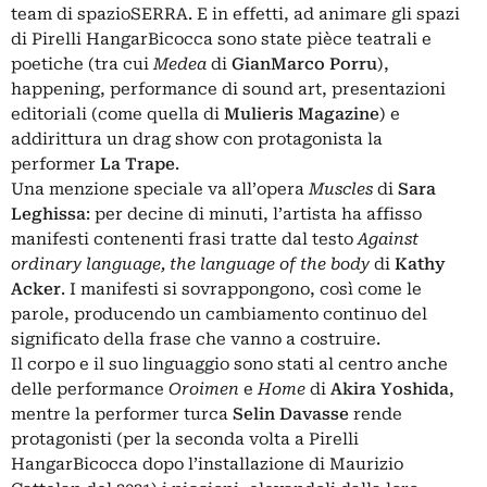
team di spazioSERRA. E in effetti, ad animare gli spazi
di Pirelli HangarBicocca sono state pièce teatrali e
poetiche (tra cui
Medea
di
GianMarco Porru
),
happening, performance di sound art, presentazioni
editoriali (come quella di
Mulieris Magazine
) e
addirittura un drag show con protagonista la
performer
La Trape
.
Una menzione speciale va all’opera
Muscles
di
Sara
Leghissa
: per decine di minuti, l’artista ha affisso
manifesti contenenti frasi tratte dal testo
Against
ordinary language, the language of the body
di
Kathy
Acker
. I manifesti si sovrappongono, così come le
parole, producendo un cambiamento continuo del
significato della frase che vanno a costruire.
Il corpo e il suo linguaggio sono stati al centro anche
delle performance
Oroimen
e
Home
di
Akira Yoshida
,
mentre la performer turca
Selin Davasse
rende
protagonisti (per la seconda volta a Pirelli
HangarBicocca dopo l’installazione di
Maurizio