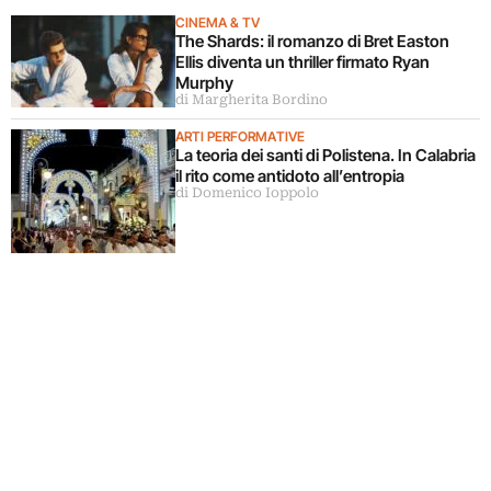
CINEMA & TV
The Shards: il romanzo di Bret Easton
Ellis diventa un thriller firmato Ryan
Murphy
di Margherita Bordino
ARTI PERFORMATIVE
La teoria dei santi di Polistena. In Calabria
il rito come antidoto all’entropia
di Domenico Ioppolo