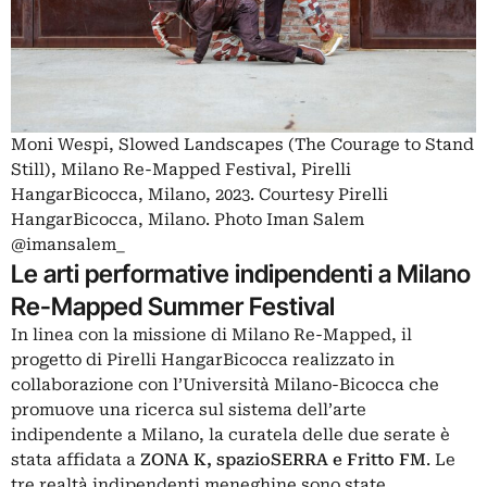
Moni Wespi, Slowed Landscapes (The Courage to Stand
Still), Milano Re-Mapped Festival, Pirelli
HangarBicocca, Milano, 2023. Courtesy Pirelli
HangarBicocca, Milano. Photo Iman Salem
@imansalem_
Le arti performative indipendenti a Milano
Re-Mapped Summer Festival
In linea con la missione di Milano Re-Mapped, il
progetto di
Pirelli HangarBicocca
realizzato in
collaborazione con l’Università Milano-Bicocca che
promuove una ricerca sul sistema dell’arte
indipendente a Milano, la curatela delle due serate è
stata affidata a
ZONA K, spazioSERRA e Fritto FM
. Le
tre realtà indipendenti meneghine sono state