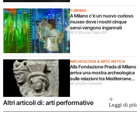
TURISMO
A Milano c’è un nuovo curioso
museo dove i nostri cinque
sensi vengono ingannati
di Vittoria Caprotti
ARCHEOLOGIA & ARTE ANTICA
Alla Fondazione Prada di Milano
arriva una mostra archeologica
sulle relazioni tra Mediterraneo
di Giulia Giaume
e Asia
Altri articoli di: arti performative
Leggi di più