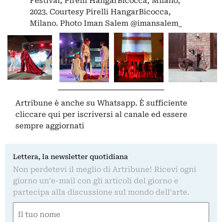
Festival, Pirelli HangarBicocca, Milano,
2023. Courtesy Pirelli HangarBicocca,
Milano. Photo Iman Salem @imansalem_
Artribune è anche su Whatsapp. È sufficiente
cliccare qui
per iscriversi al canale ed essere
sempre aggiornati
Lettera, la newsletter quotidiana
Non perdetevi il meglio di Artribune! Ricevi ogni
giorno un'e-mail con gli articoli del giorno e
partecipa alla discussione sul mondo dell'arte.
Nome
(Obbligatorio)