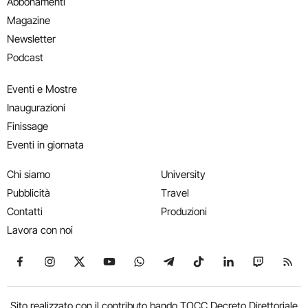
Abbonamenti
Magazine
Newsletter
Podcast
Eventi e Mostre
Inaugurazioni
Finissage
Eventi in giornata
Chi siamo
University
Pubblicità
Travel
Contatti
Produzioni
Lavora con noi
Seguici su Facebook
Seguici su Instagram
Seguici su X
Seguici su YouTube
Seguici su WhatsApp
Seguici su Telegram
Seguici su TikTok
Seguici su Link
Seguici su
Segui
Sito realizzato con il contributo bando TOCC Decreto Direttoriale