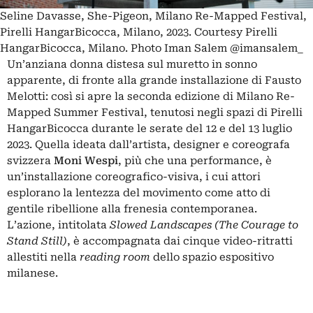
Seline Davasse, She-Pigeon, Milano Re-Mapped Festival,
Pirelli HangarBicocca, Milano, 2023. Courtesy Pirelli
HangarBicocca, Milano. Photo Iman Salem @imansalem_
Un’anziana donna distesa sul muretto in sonno
apparente, di fronte alla grande installazione di
Fausto
Melotti
: così si apre la seconda edizione di
Milano Re-
Mapped Summer Festival
, tenutosi negli spazi di Pirelli
HangarBicocca durante le serate del 12 e del 13 luglio
2023. Quella ideata dall’artista, designer e coreografa
svizzera
Moni Wespi
, più che una performance, è
un’installazione coreografico-visiva, i cui attori
esplorano la lentezza del movimento come atto di
gentile ribellione alla frenesia contemporanea.
L’azione, intitolata
Slowed Landscapes (The Courage to
Stand Still)
, è accompagnata dai cinque video-ritratti
allestiti nella
reading room
dello spazio espositivo
milanese.