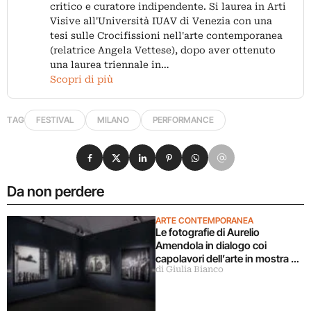
critico e curatore indipendente. Si laurea in Arti
Visive all'Università IUAV di Venezia con una
tesi sulle Crocifissioni nell'arte contemporanea
(relatrice Angela Vettese), dopo aver ottenuto
una laurea triennale in…
Scopri di più
TAG
FESTIVAL
MILANO
PERFORMANCE
Condividi su Facebook
Condividi su X
Condividi su LinkedIn
Condividi su Pinterest
Condividi su WhatsApp
Condividi su Email
Da non perdere
ARTE CONTEMPORANEA
Le fotografie di Aurelio
Amendola in dialogo coi
capolavori dell’arte in mostra a
di Giulia Bianco
Milano