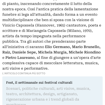
di pianto, inscenando concretamente il lutto della
nostra epoca. Così l’antica pratica della lamentazione
funebre si lega all’attualità, dando forma a un evento
multidisciplinare che ben si sposa con la visione di
Vinicio Capossela (Hannover, 1965) cantautore, poeta e
scrittore e di Mariangela Capossela (Milano, 1970),
artista da tempo impegnata nella performance
pubblica.
Tra gli autori che prenderanno parte
all’iniziativa ci saranno
Elio Germano, Mario Brunello,
Raiz, Daniele Sepe, Michela Murgia, Michele Riondino
e
Pietro Laureano
,
al fine di giungere a un’opera d’arte
complessiva capace di mescolare letteratura, musica,
arti visive e performative.
L'ARTICOLO CONTINUA PIÙ SOTTO
Fest, il settimanale sui festival culturali
Scenari, politiche culturali, arti visive, musica,
teatro, architettura, design, artigianato,
rigenerazione urbana e i trend globali da
monitorare.