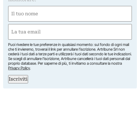
Nome
(Required)
First
Email
(Required)
Puoi rivedere le tue preferenze in qualsiasi momento: sul fondo di ogni mail
che ti invieremo, troverai il link per annullare l’iscrizione. Artribune Srl non
cederà i tuoi dati a terze parti e utilizzerà i tuoi dati secondo le tue indicazioni.
Se scegli di annullare l’iscrizione, Artribune cancellerà i tuoi dati personali dal
proprio database. Per saperne di più, ti invitiamo a consultare la nostra
Privacy Policy
.
Iscriviti