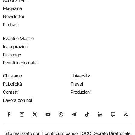
Abbonamenti
Magazine
Newsletter
Podcast
Eventi e Mostre
Inaugurazioni
Finissage
Eventi in giornata
Chi siamo
University
Pubblicità
Travel
Contatti
Produzioni
Lavora con noi
Seguici su Facebook
Seguici su Instagram
Seguici su X
Seguici su YouTube
Seguici su WhatsApp
Seguici su Telegram
Seguici su TikTok
Seguici su Link
Seguici su
Segui
Sito realizzato con il contributo bando TOCC Decreto Direttoriale