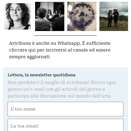
Artribune è anche su Whatsapp. È sufficiente
cliccare qui
per iscriversi al canale ed essere
sempre aggiornati
Lettera, la newsletter quotidiana
Non perdetevi il meglio di Artribune! Ricevi ogni
giorno un'e-mail con gli articoli del giorno e
partecipa alla discussione sul mondo dell'arte.
Nome
(Required)
First
Email
(Required)