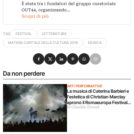
È stata tra i fondatori del gruppo curatoriale
OUT44, organizzando…
Scopri di più
TAG
FESTIVAL
LETTERATURA
MATERA CAPITALE DELLA CULTURA 2019
MUSICA
Condividi su Facebook
Condividi su X
Condividi su LinkedIn
Condividi su Pinterest
Condividi su WhatsApp
Condividi su Email
Da non perdere
ARTI PERFORMATIVE
La musica di Caterina Barbieri e
l’estetica di Christian Marclay
aprono il Romaeuropa Festival
di Claudia Giraud
2026