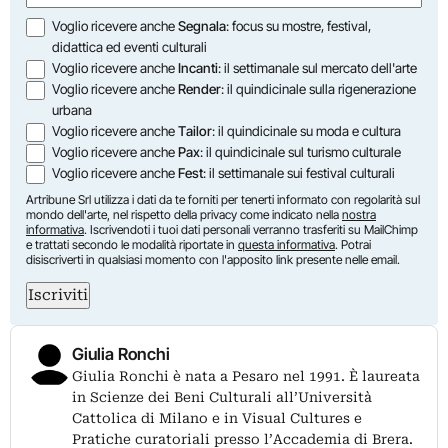
Opzioni
Voglio ricevere anche
Segnala
: focus su mostre, festival,
didattica ed eventi culturali
Voglio ricevere anche
Incanti
: il settimanale sul mercato dell'arte
Voglio ricevere anche
Render
: il quindicinale sulla rigenerazione
urbana
Voglio ricevere anche
Tailor
: il quindicinale su moda e cultura
Voglio ricevere anche
Pax
: il quindicinale sul turismo culturale
Voglio ricevere anche
Fest
: il settimanale sui festival culturali
Artribune Srl utilizza i dati da te forniti per tenerti informato con regolarità sul
mondo dell'arte, nel rispetto della privacy come indicato nella
nostra
informativa
. Iscrivendoti i tuoi dati personali verranno trasferiti su MailChimp
e trattati secondo le modalità riportate in
questa informativa
. Potrai
disiscriverti in qualsiasi momento con l'apposito link presente nelle email.
Iscriviti
Giulia Ronchi
Giulia Ronchi è nata a Pesaro nel 1991. È laureata
in Scienze dei Beni Culturali all’Università
Cattolica di Milano e in Visual Cultures e
Pratiche curatoriali presso l’Accademia di Brera.