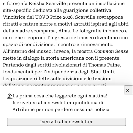
e fotografa
Keisha Scarville
presenta un’installazione
site-specific dedicata alla
guarigione collettiva
.
Vincitrice del UOVO Prize 2026, Scarville sovrappone
ritratti e nature morte a motivi astratti ispirati agli abiti
della madre scomparsa, Alma. Le fotografie in bianco e
nero che ricoprono l’ingresso del museo diventano uno
spazio di condivisione, incontro e rinnovamento.
All’interno del museo, invece, la mostra
Common Sense
mette in dialogo la storia americana con il presente.
Partendo dagli scritti rivoluzionari di Thomas Paine,
fondamentali per l’indipendenza degli Stati Uniti,
l’esposizione
riflette sulle divisioni e le tensioni
dell’America contemporanea
con nove artisti
contemporanei che interpretano temi quali la
La prima cosa che leggerete ogni mattina!
democrazia, la comunità, la memoria storica e il potere
Iscrivetevi alla newsletter quotidiana di
collettivo.
Artribune per non perdere nessuna notizia
New York // fino al 4 ottobre 2026
Keisha Scarville: Where Salt Meets Black Water
Iscriviti alla newsletter
BROOKLYN MUSEUM – 200 Eastern Parkway