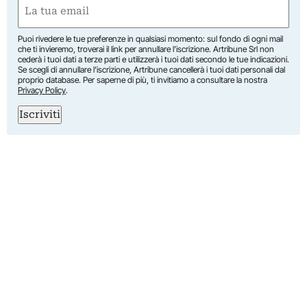
Email
(Required)
Puoi rivedere le tue preferenze in qualsiasi momento: sul fondo di ogni mail
che ti invieremo, troverai il link per annullare l’iscrizione. Artribune Srl non
cederà i tuoi dati a terze parti e utilizzerà i tuoi dati secondo le tue indicazioni.
Se scegli di annullare l’iscrizione, Artribune cancellerà i tuoi dati personali dal
proprio database. Per saperne di più, ti invitiamo a consultare la nostra
Privacy Policy
.
Iscriviti