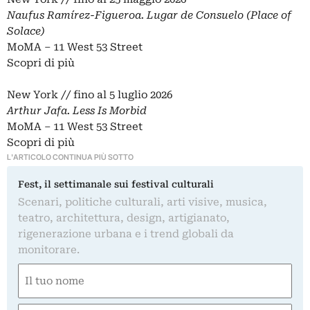
Naufus Ramírez-Figueroa. Lugar de Consuelo (Place of
Solace)
MoMA – 11 West 53 Street
Scopri di più
New York // fino al 5 luglio 2026
Arthur Jafa. Less Is Morbid
MoMA – 11 West 53 Street
Scopri di più
L'ARTICOLO CONTINUA PIÙ SOTTO
Fest, il settimanale sui festival culturali
Scenari, politiche culturali, arti visive, musica,
teatro, architettura, design, artigianato,
rigenerazione urbana e i trend globali da
monitorare.
Nome
(Required)
First