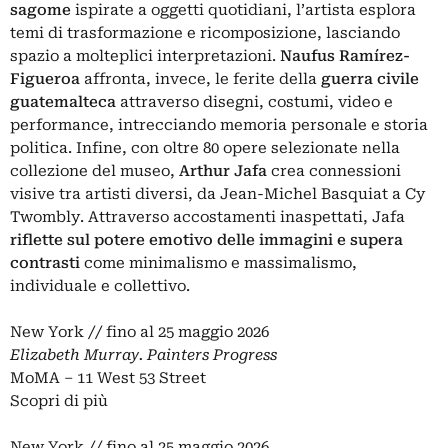
sagome
ispirate a oggetti quotidiani, l’artista esplora
temi di trasformazione e ricomposizione, lasciando
spazio a molteplici interpretazioni.
Naufus Ramírez-
Figueroa
affronta, invece, le ferite della
guerra civile
guatemalteca
attraverso disegni, costumi, video e
performance, intrecciando memoria personale e storia
politica. Infine, con oltre 80 opere selezionate nella
collezione del museo,
Arthur Jafa
crea connessioni
visive tra artisti diversi, da Jean-Michel Basquiat a Cy
Twombly. Attraverso accostamenti inaspettati, Jafa
riflette sul potere emotivo delle immagini e supera
contrasti
come minimalismo e massimalismo,
individuale e collettivo.
New York // fino al 25 maggio 2026
Elizabeth Murray. Painters Progress
MoMA – 11 West 53 Street
Scopri di più
New York // fino al 25 maggio 2026