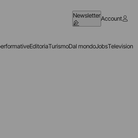
Newsletter
Account
performative
Editoria
Turismo
Dal mondo
Jobs
Television