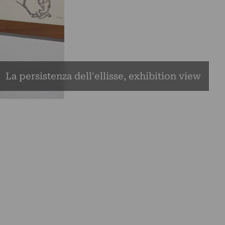
La persistenza dell'ellisse, exhibition view