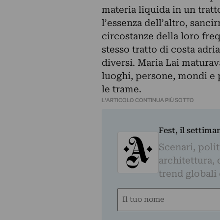
materia liquida in un tratt
l’essenza dell’altro, sanc
circostanze della loro fre
stesso tratto di costa adri
diversi. Maria Lai maturava
luoghi, persone, mondi e 
le trame.
L'ARTICOLO CONTINUA PIÙ SOTTO
Fest, il settima
Scenari, polit
architettura, 
trend globali
Nome
(Obbligatorio)
Nome