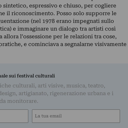
o sintetico, espressivo e chiuso, per cogliere
irne il riconoscimento. Posso solo supporre le
quentazione (nel 1978 erano impegnati sullo
atica) e immaginare un dialogo tra artisti così
 allora l’ossessione per le relazioni tra cose,
pratiche, e cominciava a segnalarne visivamente
nale sui festival culturali
iche culturali, arti visive, musica, teatro,
design, artigianato, rigenerazione urbana e i
 da monitorare.
Email
(Obbligatorio)