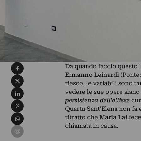
Condividi su Facebook
Da quando faccio questo l
Ermanno Leinardi
(Ponte
Condividi su X
riesco, le variabili sono t
Condividi su LinkedIn
vedere le sue opere sian
persistenza dell’ellisse
cur
Condividi su Pinterest
Quartu Sant’Elena non fa 
Condividi su WhatsApp
ritratto che
Maria Lai
fece
chiamata in causa.
Condividi su Email