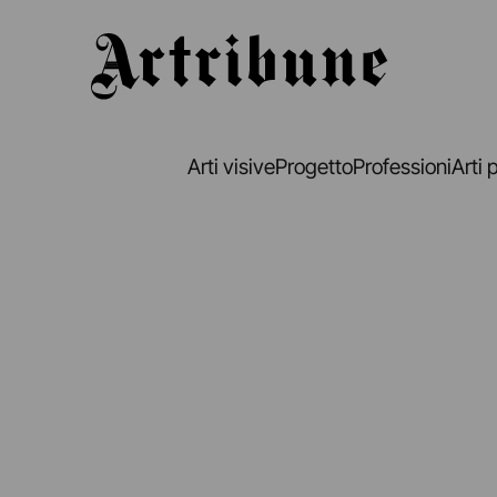
Artribune
Arti visive
Progetto
Professioni
Arti 