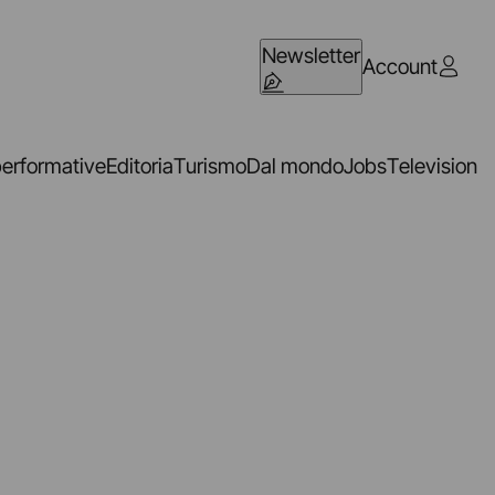
Newsletter
Account
performative
Editoria
Turismo
Dal mondo
Jobs
Television