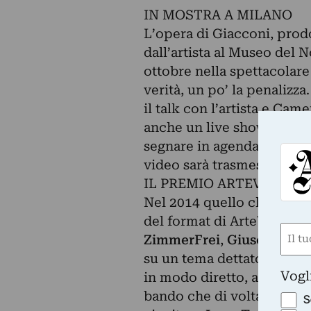
IN MOSTRA A MILANO
L’opera di Giacconi, prodo
dall’artista al Museo del 
ottobre nella spettacolare
verità, un po’ la penalizz
il talk con l’artista e Cam
anche un live show del can
segnare in agenda è invece
video sarà trasmesso in p
IL PREMIO ARTEVISIONE
Nel 2014 quello che possia
del format di ArteVisione, 
Nom
ZimmerFrei
,
Giuseppe Fa
(Requ
su un tema dettato dall’or
First
Vogl
in modo diretto, al lavoro 
bando che di volta in volt
S