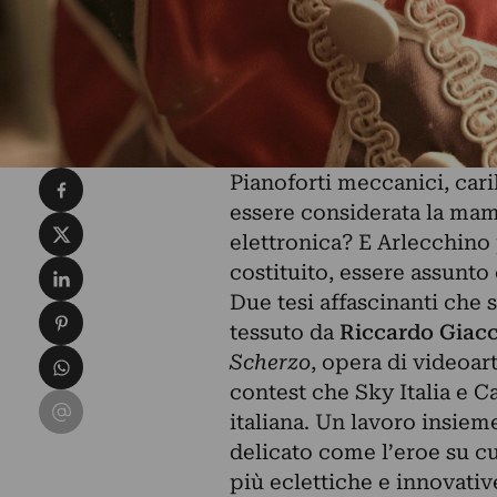
Condividi su Facebook
Pianoforti meccanici, cari
essere considerata la mam
Condividi su X
elettronica? E Arlecchino p
Condividi su LinkedIn
costituito, essere assunt
Due tesi affascinanti che s
Condividi su Pinterest
tessuto da
Riccardo Giac
Condividi su WhatsApp
Scherzo
, opera di videoar
contest che Sky Italia e C
Condividi su Email
italiana. Un lavoro insie
delicato come l’eroe su cu
più eclettiche e innovativ