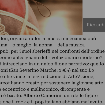
Riccardo
llon, organi a rullo: la musica meccanica può
ma – o meglio: la nonna – della musica
uò, per i suoi sberleffi nei confronti dell’ordine
o come antesignano del rivoluzionario moderno?
i intrecciano in un unico filone narrativo: quello
coni
(San Severino Marche, 1985) nel suo
Lo
te che vince la terza edizione di ArteVisione,
areof hanno creato per sostenere la giovane arte
me eccentrico e malinconico, dirompente e
i è basato:
Alberto Camerini
, una delle figure
e che il rock e il pop italiano abbiano mai avuto.