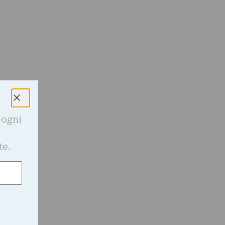
 ogni
e
te.