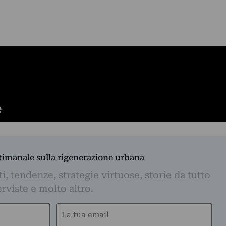
ttimanale sulla rigenerazione urbana
, tendenze, strategie virtuose, storie da tutto
rviste e molto altro.
Email
(Required)