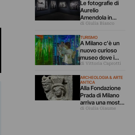
Le fotografie di
Aurelio
Amendola in
di Giulia Bianco
dialogo coi
capolavori
TURISMO
dell’arte in
A Milano c’è un
mostra a Milano
nuovo curioso
museo dove i
di Vittoria Caprotti
nostri cinque
sensi vengono
ARCHEOLOGIA & ARTE
ingannati
ANTICA
Alla Fondazione
Prada di Milano
arriva una mostra
di Giulia Giaume
archeologica
sulle relazioni tra
Mediterraneo e
Asia