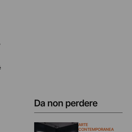
o
é
Da non perdere
ARTE
CONTEMPORANEA