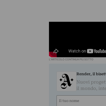
L'ARTICOLO CONTINUA PIÙ SOTTO
Render, il bise
Nuovi progetti
il mondo, inte
Nome
(Required)