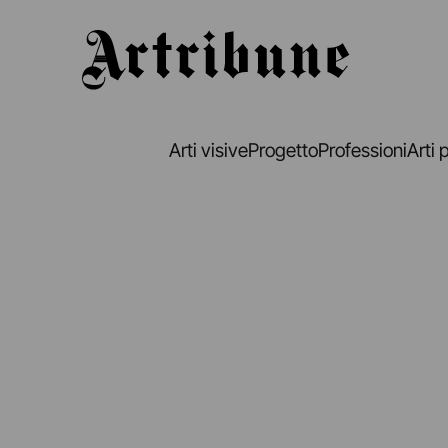
Artribune
Arti visive
Progetto
Professioni
Arti 