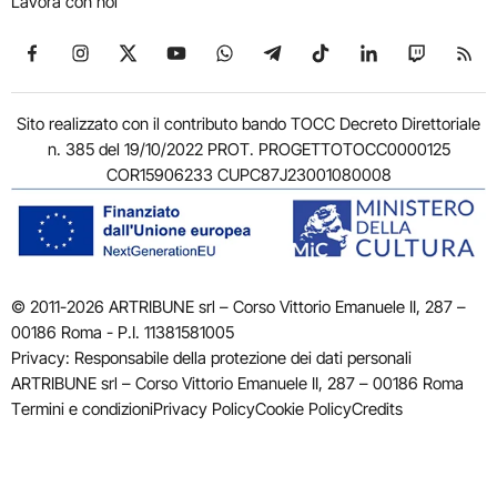
Lavora con noi
Seguici su Facebook
Seguici su Instagram
Seguici su X
Seguici su YouTube
Seguici su WhatsApp
Seguici su Telegram
Seguici su TikTok
Seguici su Link
Seguici su
Segui
Sito realizzato con il contributo bando TOCC Decreto Direttoriale
n. 385 del 19/10/2022 PROT. PROGETTOTOCC0000125
COR15906233 CUPC87J23001080008
© 2011-2026 ARTRIBUNE srl – Corso Vittorio Emanuele II, 287 –
00186 Roma - P.I. 11381581005
Privacy: Responsabile della protezione dei dati personali
ARTRIBUNE srl – Corso Vittorio Emanuele II, 287 – 00186 Roma
Termini e condizioni
Privacy Policy
Cookie Policy
Credits