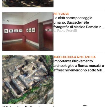
ARTI VISIVE
La città come paesaggio
umano. Succede nelle
fotografie di Matilde Damele in
di Fabio Petrelli
mostra a Roma
ARCHEOLOGIA & ARTE ANTICA
Importante ritrovamento
archeologico a Roma: mosaici e
affreschi riemergono sotto Villa
Celimontana durante un
cantiere