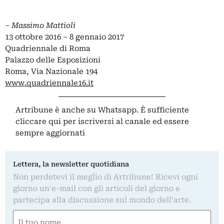
–
Massimo Mattioli
13 ottobre 2016 – 8 gennaio 2017
Quadriennale di Roma
Palazzo delle Esposizioni
Roma, Via Nazionale 194
www.quadriennale16.it
Artribune è anche su Whatsapp. È sufficiente
cliccare qui
per iscriversi al canale ed essere
sempre aggiornati
Lettera, la newsletter quotidiana
Non perdetevi il meglio di Artribune! Ricevi ogni
giorno un'e-mail con gli articoli del giorno e
partecipa alla discussione sul mondo dell'arte.
Nome