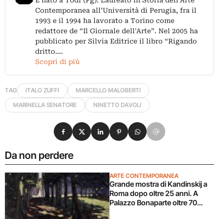
É nato a Todi (Pg). Laureato in Storia dell'Arte
Contemporanea all’Università di Perugia, fra il
1993 e il 1994 ha lavorato a Torino come
redattore de “Il Giornale dell'Arte”. Nel 2005 ha
pubblicato per Silvia Editrice il libro “Rigando
dritto.…
Scopri di più
TAG
ITALO ZUFFI
MARCELLO MALOBERTI
MARINELLA SENATORE
NINETTO DAVOLI
Condividi su Facebook
Condividi su X
Condividi su LinkedIn
Condividi su Pinterest
Condividi su WhatsApp
Condividi su Email
Da non perdere
ARTE CONTEMPORANEA
Grande mostra di Kandinskij a
Roma dopo oltre 25 anni. A
Palazzo Bonaparte oltre 70
opere dal Pompidou