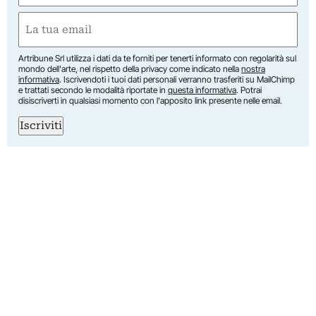
First
Email
(Required)
Artribune Srl utilizza i dati da te forniti per tenerti informato con regolarità sul
mondo dell'arte, nel rispetto della privacy come indicato nella
nostra
informativa
. Iscrivendoti i tuoi dati personali verranno trasferiti su MailChimp
e trattati secondo le modalità riportate in
questa informativa
. Potrai
disiscriverti in qualsiasi momento con l'apposito link presente nelle email.
Iscriviti