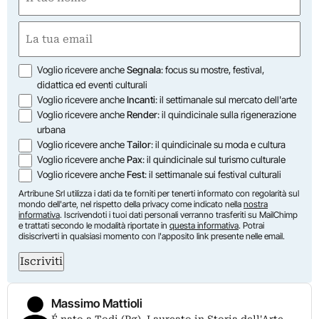
(Required)
First
Email
(Required)
Opzioni
Voglio ricevere anche
Segnala
: focus su mostre, festival,
didattica ed eventi culturali
Voglio ricevere anche
Incanti
: il settimanale sul mercato dell'arte
Voglio ricevere anche
Render
: il quindicinale sulla rigenerazione
urbana
Voglio ricevere anche
Tailor
: il quindicinale su moda e cultura
Voglio ricevere anche
Pax
: il quindicinale sul turismo culturale
Voglio ricevere anche
Fest
: il settimanale sui festival culturali
Artribune Srl utilizza i dati da te forniti per tenerti informato con regolarità sul
mondo dell'arte, nel rispetto della privacy come indicato nella
nostra
informativa
. Iscrivendoti i tuoi dati personali verranno trasferiti su MailChimp
e trattati secondo le modalità riportate in
questa informativa
. Potrai
disiscriverti in qualsiasi momento con l'apposito link presente nelle email.
Iscriviti
Massimo Mattioli