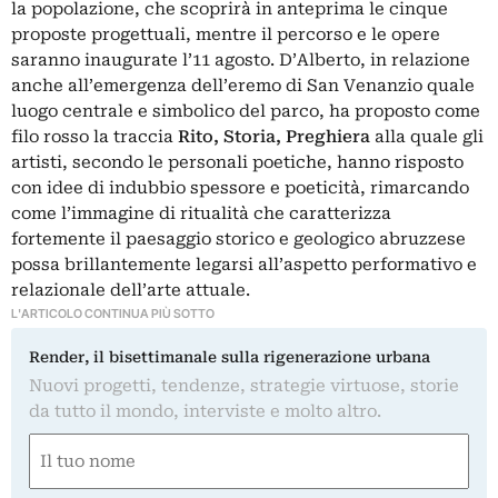
la popolazione, che scoprirà in anteprima le cinque
proposte progettuali, mentre il percorso e le opere
saranno inaugurate l’11 agosto. D’Alberto, in relazione
anche all’emergenza dell’eremo di San Venanzio quale
luogo centrale e simbolico del parco, ha proposto come
filo rosso la traccia
Rito, Storia, Preghiera
alla quale gli
artisti, secondo le personali poetiche, hanno risposto
con idee di indubbio spessore e poeticità, rimarcando
come l’immagine di ritualità che caratterizza
fortemente il paesaggio storico e geologico abruzzese
possa brillantemente legarsi all’aspetto performativo e
relazionale dell’arte attuale.
L'ARTICOLO CONTINUA PIÙ SOTTO
Render, il bisettimanale sulla rigenerazione urbana
Nuovi progetti, tendenze, strategie virtuose, storie
da tutto il mondo, interviste e molto altro.
Nome
(Required)