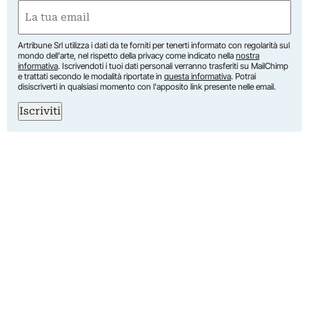
First
Email
(Required)
Artribune Srl utilizza i dati da te forniti per tenerti informato con regolarità sul
mondo dell'arte, nel rispetto della privacy come indicato nella
nostra
informativa
. Iscrivendoti i tuoi dati personali verranno trasferiti su MailChimp
e trattati secondo le modalità riportate in
questa informativa
. Potrai
disiscriverti in qualsiasi momento con l'apposito link presente nelle email.
Iscriviti