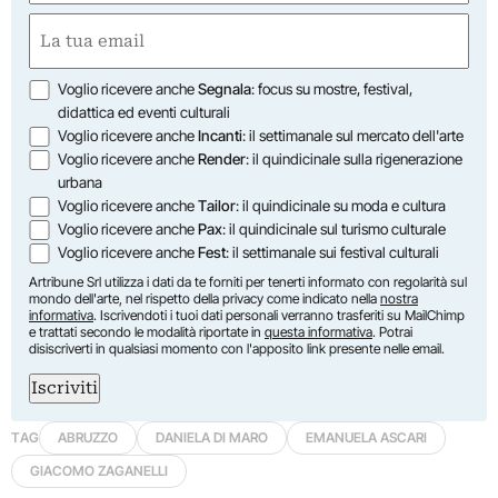
First
Email
(Required)
Opzioni
Voglio ricevere anche
Segnala
: focus su mostre, festival,
didattica ed eventi culturali
Voglio ricevere anche
Incanti
: il settimanale sul mercato dell'arte
Voglio ricevere anche
Render
: il quindicinale sulla rigenerazione
urbana
Voglio ricevere anche
Tailor
: il quindicinale su moda e cultura
Voglio ricevere anche
Pax
: il quindicinale sul turismo culturale
Voglio ricevere anche
Fest
: il settimanale sui festival culturali
Artribune Srl utilizza i dati da te forniti per tenerti informato con regolarità sul
mondo dell'arte, nel rispetto della privacy come indicato nella
nostra
informativa
. Iscrivendoti i tuoi dati personali verranno trasferiti su MailChimp
e trattati secondo le modalità riportate in
questa informativa
. Potrai
disiscriverti in qualsiasi momento con l'apposito link presente nelle email.
Iscriviti
TAG
ABRUZZO
DANIELA DI MARO
EMANUELA ASCARI
GIACOMO ZAGANELLI