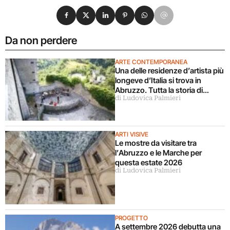
Condividi su Facebook
Condividi su X
Condividi su LinkedIn
Condividi su Pinterest
Condividi su WhatsApp
Condividi su Email
Da non perdere
ARTE CONTEMPORANEA
Una delle residenze d’artista più
longeve d’Italia si trova in
Abruzzo. Tutta la storia di
di Ludovica Palmieri
Ramo
ARTI VISIVE
Le mostre da visitare tra
l’Abruzzo e le Marche per
questa estate 2026
di Ludovica Palmieri
PROGETTO
A settembre 2026 debutta una