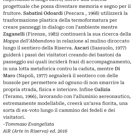
progettuale che possa diventare memoria e segno per il
fruitore.
Sabatini Odoardi
(Pescara , 1968) utilizzerà la
trasformazione plastica della termoformatura per
creare panneggi in dialogo con l’ambiente mentre
Zaganelli
(Firenze, 1983) continuerà la sua ricerca della
Mappa dell’Abbandono
in relazione al mulino diroccato
lungo il sentiero della Riserva.
Ascari
(Sassuolo, 1977)
guiderà i passi dei visitatori creando dei bastoni da
passeggio sui quali inciderà frasi di accompagnamento,
in una lotta metaforica contro la caduta, mentre
Di
Maro
(Napoli, 1977) segnalerà il sentiero con delle
bussole per permettere ad ognuno di non smarrire la
propria strada, fisica e interiore. Infine
Galizia
(Teramo, 1966), lavorando con l’alluminio aereonautico,
estremamente modellabile, creerà un’area fiorita, una
sorta di ex-voto lungo il cammino dei fedeli e dei
visitatori.
-Tommaso Evangelista
AiR (Arte in Riserva) ed. 2016