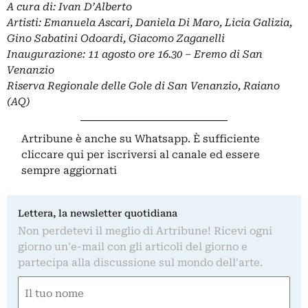
A cura di: Ivan D’Alberto
Artisti: Emanuela Ascari, Daniela Di Maro, Licia Galizia,
Gino Sabatini Odoardi, Giacomo Zaganelli
Inaugurazione: 11 agosto ore 16.30 – Eremo di San
Venanzio
Riserva Regionale delle Gole di San Venanzio, Raiano
(AQ)
Artribune è anche su Whatsapp. È sufficiente
cliccare qui
per iscriversi al canale ed essere
sempre aggiornati
Lettera, la newsletter quotidiana
Non perdetevi il meglio di Artribune! Ricevi ogni
giorno un'e-mail con gli articoli del giorno e
partecipa alla discussione sul mondo dell'arte.
Nome
(Required)