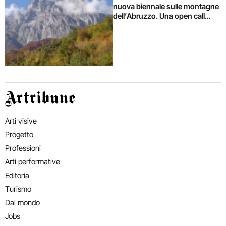
nuova biennale sulle montagne
dell’Abruzzo. Una open call
spiega agli artisti come
partecipare alla Biennale del
Gran Sasso
Artribune
Arti visive
Progetto
Professioni
Arti performative
Editoria
Turismo
Dal mondo
Jobs