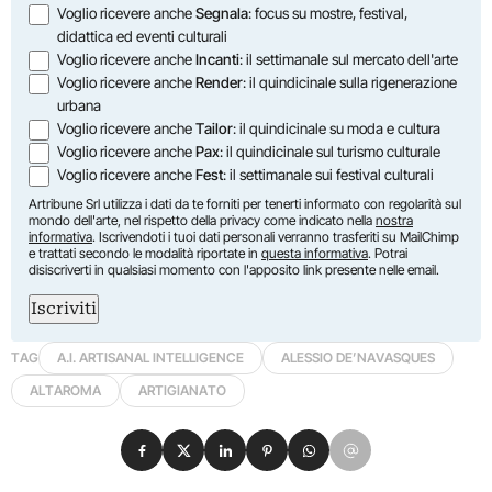
Opzioni
Voglio ricevere anche
Segnala
: focus su mostre, festival,
didattica ed eventi culturali
Voglio ricevere anche
Incanti
: il settimanale sul mercato dell'arte
Voglio ricevere anche
Render
: il quindicinale sulla rigenerazione
urbana
Voglio ricevere anche
Tailor
: il quindicinale su moda e cultura
Voglio ricevere anche
Pax
: il quindicinale sul turismo culturale
Voglio ricevere anche
Fest
: il settimanale sui festival culturali
Artribune Srl utilizza i dati da te forniti per tenerti informato con regolarità sul
mondo dell'arte, nel rispetto della privacy come indicato nella
nostra
informativa
. Iscrivendoti i tuoi dati personali verranno trasferiti su MailChimp
e trattati secondo le modalità riportate in
questa informativa
. Potrai
disiscriverti in qualsiasi momento con l'apposito link presente nelle email.
Iscriviti
TAG
A.I. ARTISANAL INTELLIGENCE
ALESSIO DE’NAVASQUES
ALTAROMA
ARTIGIANATO
Condividi su Facebook
Condividi su X
Condividi su LinkedIn
Condividi su Pinterest
Condividi su WhatsApp
Condividi su Email