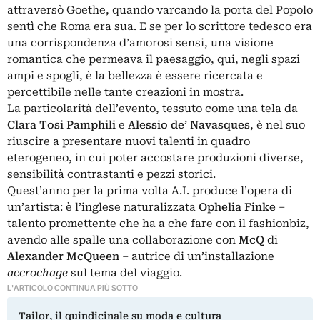
attraversò Goethe, quando varcando la porta del Popolo
sentì che Roma era sua. E se per lo scrittore tedesco era
una corrispondenza d’amorosi sensi, una visione
romantica che permeava il paesaggio, qui, negli spazi
ampi e spogli, è la bellezza è essere ricercata e
percettibile nelle tante creazioni in mostra.
La particolarità dell’evento, tessuto come una tela da
Clara Tosi Pamphili
e
Alessio de’ Navasques
, è nel suo
riuscire a presentare nuovi talenti in quadro
eterogeneo, in cui poter accostare produzioni diverse,
sensibilità contrastanti e pezzi storici.
Quest’anno per la prima volta A.I. produce l’opera di
un’artista: è l’inglese naturalizzata
Ophelia Finke
–
talento promettente che ha a che fare con il fashionbiz,
avendo alle spalle una collaborazione con
McQ
di
Alexander McQueen
– autrice di un’installazione
accrochage
sul tema del viaggio.
L'ARTICOLO CONTINUA PIÙ SOTTO
Tailor, il quindicinale su moda e cultura