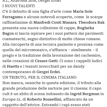
A.I., Altaroma 2016, Gergei Erdei
I NUOVI TALENTI
C’è il debutto di una figlia d’arte come
Maria Sole
Ferragamo
e alcune notevoli scoperte, come
le scarpe
raffinatissime di
Manfredi Conti Manara
.
Theodora Bak
presenta una nuova collezione di cappe,
Boglarka
Bagos
si lascia ispirare per i suoi pattern dai pavimenti
cosmateschi, segno distintivo di molte chiese romane.
Alla riscoperta di una tecnica paziente e preziosa come
quella del micromosaico, s’affianca – similmente – il
pregio e la tradizione della lavorazione del cachemire,
nelle creazioni di
Cesare Gatti
. Ci sono i cappelli ludici
di
Haetts
e i tessuti invecchiati per un dandy
contemporaneo di
Gergei Erdei
.
UN TRIBUTO, PER IL CINEMA ITALIANO
Non manca, neanche in questa edizione, il tributo alla
grande produzione delle sartorie per il cinema: il capo
cult è un abito di scena indossato da I
ngrid Bergman
in
Europa 51
, di
Roberto Rossellini
, affiancato da un
cappotto dell’attrice. Entrambi i capi erano stati