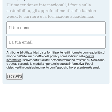
Ultime tendenze internazionali, i focus sulla
sostenibilità, gli approfondimenti sulle fashion
week, le carriere e la formazione accademica.
Nome
(Obbligatorio)
Nome
Email
(Obbligatorio)
Artribune Srl utilizza i dati da te forniti per tenerti informato con regolarità sul
mondo dell'arte, nel rispetto della privacy come indicato nella
nostra
informativa
. Iscrivendoti i tuoi dati personali verranno trasferiti su MailChimp
e trattati secondo le modalità riportate in
questa informativa
. Potrai
disiscriverti in qualsiasi momento con l'apposito link presente nelle email.
Iscriviti