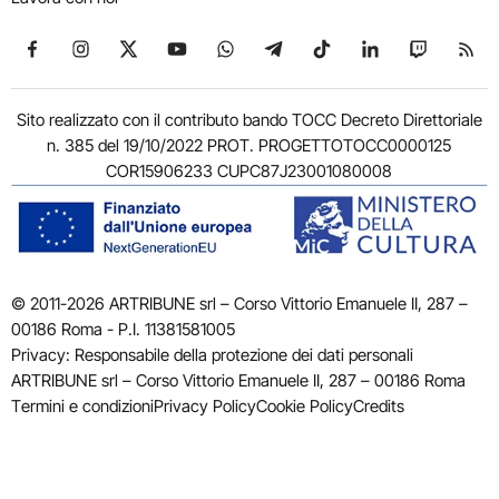
Seguici su Facebook
Seguici su Instagram
Seguici su X
Seguici su YouTube
Seguici su WhatsApp
Seguici su Telegram
Seguici su TikTok
Seguici su Link
Seguici su
Segui
Sito realizzato con il contributo bando TOCC Decreto Direttoriale
n. 385 del 19/10/2022 PROT. PROGETTOTOCC0000125
COR15906233 CUPC87J23001080008
© 2011-2026 ARTRIBUNE srl – Corso Vittorio Emanuele II, 287 –
00186 Roma - P.I. 11381581005
Privacy: Responsabile della protezione dei dati personali
ARTRIBUNE srl – Corso Vittorio Emanuele II, 287 – 00186 Roma
Termini e condizioni
Privacy Policy
Cookie Policy
Credits