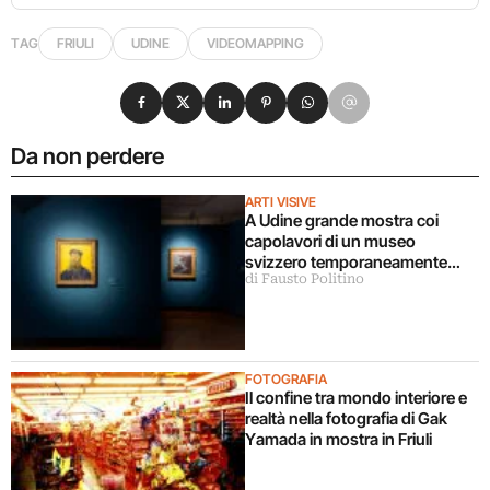
TAG
FRIULI
UDINE
VIDEOMAPPING
Condividi su Facebook
Condividi su X
Condividi su LinkedIn
Condividi su Pinterest
Condividi su WhatsApp
Condividi su Email
Da non perdere
ARTI VISIVE
A Udine grande mostra coi
capolavori di un museo
svizzero temporaneamente
di Fausto Politino
chiuso
FOTOGRAFIA
Il confine tra mondo interiore e
realtà nella fotografia di Gak
Yamada in mostra in Friuli