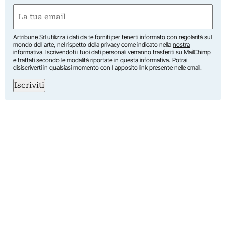
First
Email
(Required)
Artribune Srl utilizza i dati da te forniti per tenerti informato con regolarità sul
mondo dell'arte, nel rispetto della privacy come indicato nella
nostra
informativa
. Iscrivendoti i tuoi dati personali verranno trasferiti su MailChimp
e trattati secondo le modalità riportate in
questa informativa
. Potrai
disiscriverti in qualsiasi momento con l'apposito link presente nelle email.
Iscriviti