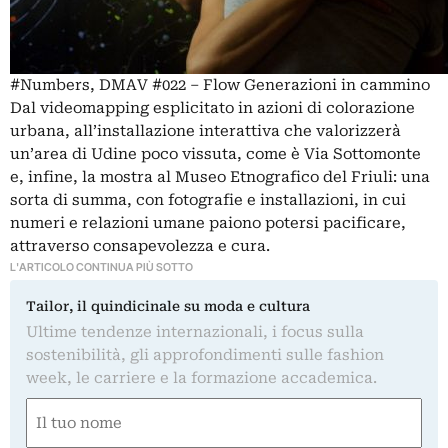
#Numbers, DMAV #022 – Flow Generazioni in cammino
Dal videomapping esplicitato in azioni di colorazione
urbana, all’installazione interattiva che valorizzerà
un’area di Udine poco vissuta, come è Via Sottomonte
e, infine, la mostra al Museo Etnografico del Friuli: una
sorta di summa, con fotografie e installazioni, in cui
numeri e relazioni umane paiono potersi pacificare,
attraverso consapevolezza e cura.
L'ARTICOLO CONTINUA PIÙ SOTTO
Tailor, il quindicinale su moda e cultura
Ultime tendenze internazionali, i focus sulla
sostenibilità, gli approfondimenti sulle fashion
week, le carriere e la formazione accademica.
Nome
(Required)