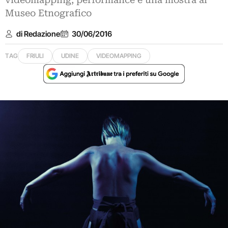
videomapping, performance e una mostra al
Museo Etnografico
di Redazione
30/06/2016
TAG
FRIULI
UDINE
VIDEOMAPPING