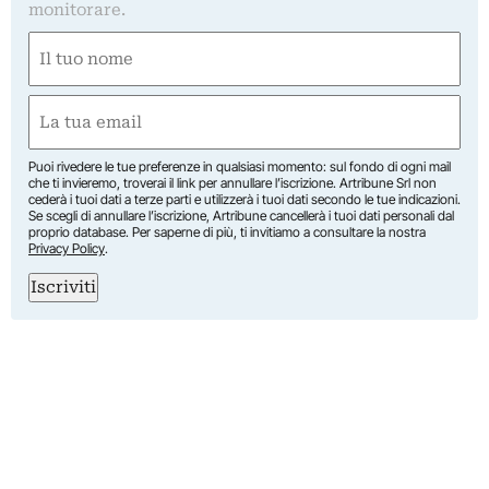
monitorare.
Nome
(Obbligatorio)
Nome
Email
(Obbligatorio)
Puoi rivedere le tue preferenze in qualsiasi momento: sul fondo di ogni mail
che ti invieremo, troverai il link per annullare l’iscrizione. Artribune Srl non
cederà i tuoi dati a terze parti e utilizzerà i tuoi dati secondo le tue indicazioni.
Se scegli di annullare l’iscrizione, Artribune cancellerà i tuoi dati personali dal
proprio database. Per saperne di più, ti invitiamo a consultare la nostra
Privacy Policy
.
Iscriviti