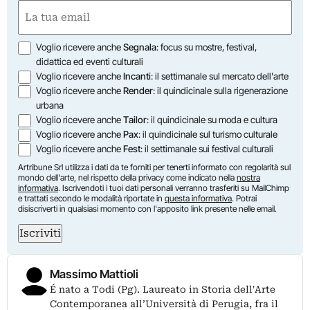
Nome
Email
(Obbligatorio)
Opzioni
Voglio ricevere anche
Segnala
: focus su mostre, festival,
didattica ed eventi culturali
Voglio ricevere anche
Incanti
: il settimanale sul mercato dell'arte
Voglio ricevere anche
Render
: il quindicinale sulla rigenerazione
urbana
Voglio ricevere anche
Tailor
: il quindicinale su moda e cultura
Voglio ricevere anche
Pax
: il quindicinale sul turismo culturale
Voglio ricevere anche
Fest
: il settimanale sui festival culturali
Artribune Srl utilizza i dati da te forniti per tenerti informato con regolarità sul
mondo dell'arte, nel rispetto della privacy come indicato nella
nostra
informativa
. Iscrivendoti i tuoi dati personali verranno trasferiti su MailChimp
e trattati secondo le modalità riportate in
questa informativa
. Potrai
disiscriverti in qualsiasi momento con l'apposito link presente nelle email.
Iscriviti
Massimo Mattioli
É nato a Todi (Pg). Laureato in Storia dell'Arte
Contemporanea all’Università di Perugia, fra il