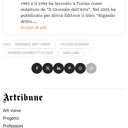
1993 e il 1994 ha lavorato a Torino come
redattore de “Il Giornale dell'Arte”. Nel 2005 ha
pubblicato per Silvia Editrice il libro “Rigando
dritto.…
Scopri di più
TAG
BIENNALE ARTI VISIVE
CECILIA ALEMANI
GIORGIO ANDREOTTA CALÒ
HIGH LINE
Condividi su Facebook
Condividi su X
Condividi su LinkedIn
Condividi su Pinterest
Condividi su WhatsApp
Condividi su Email
Artribune
Arti visive
Progetto
Professioni