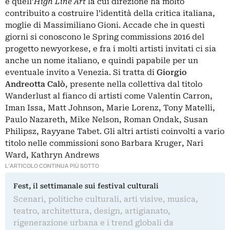
è quell’
High Line Art
la cui direzione ha molto
contribuito a costruire l’identità della critica italiana,
moglie di Massimiliano Gioni. Accade che in questi
giorni si conoscono le Spring commissions 2016 del
progetto newyorkese, e fra i molti artisti invitati ci sia
anche un nome italiano, e quindi papabile per un
eventuale invito a Venezia. Si tratta di
Giorgio
Andreotta Calò
, presente nella collettiva dal titolo
Wanderlust al fianco di artisti come Valentin Carron,
Iman Issa, Matt Johnson, Marie Lorenz, Tony Matelli,
Paulo Nazareth, Mike Nelson, Roman Ondak, Susan
Philipsz, Rayyane Tabet. Gli altri artisti coinvolti a vario
titolo nelle commissioni sono Barbara Kruger, Nari
Ward, Kathryn Andrews
L'ARTICOLO CONTINUA PIÙ SOTTO
Fest, il settimanale sui festival culturali
Scenari, politiche culturali, arti visive, musica,
teatro, architettura, design, artigianato,
rigenerazione urbana e i trend globali da