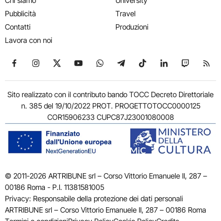
Chi siamo
University
Pubblicità
Travel
Contatti
Produzioni
Lavora con noi
Seguici su Facebook
Seguici su Instagram
Seguici su X
Seguici su YouTube
Seguici su WhatsApp
Seguici su Telegram
Seguici su TikTok
Seguici su Link
Seguici su
Segui
Sito realizzato con il contributo bando TOCC Decreto Direttoriale
n. 385 del 19/10/2022 PROT. PROGETTOTOCC0000125
COR15906233 CUPC87J23001080008
© 2011-2026 ARTRIBUNE srl – Corso Vittorio Emanuele II, 287 –
00186 Roma - P.I. 11381581005
Privacy: Responsabile della protezione dei dati personali
ARTRIBUNE srl – Corso Vittorio Emanuele II, 287 – 00186 Roma