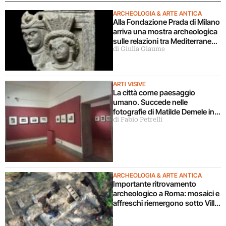
ARCHEOLOGIA & ARTE ANTICA
Alla Fondazione Prada di Milano
arriva una mostra archeologica
sulle relazioni tra Mediterraneo
di Giulia Giaume
e Asia
ARTI VISIVE
La città come paesaggio
umano. Succede nelle
fotografie di Matilde Demele in
di Fabio Petrelli
mostra a Roma
ARCHEOLOGIA & ARTE ANTICA
Importante ritrovamento
archeologico a Roma: mosaici e
affreschi riemergono sotto Villa
Celimontana durante un
cantiere