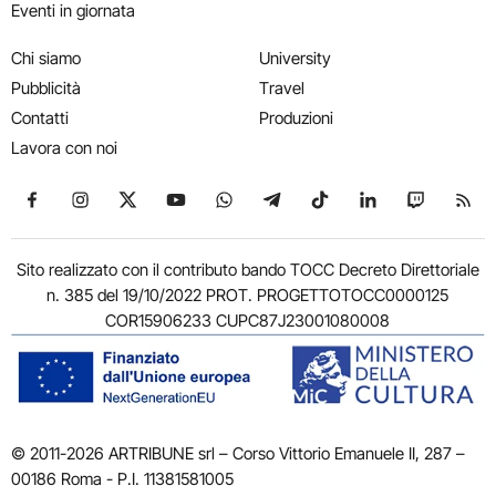
Eventi in giornata
Chi siamo
University
Pubblicità
Travel
Contatti
Produzioni
Lavora con noi
Seguici su Facebook
Seguici su Instagram
Seguici su X
Seguici su YouTube
Seguici su WhatsApp
Seguici su Telegram
Seguici su TikTok
Seguici su Link
Seguici su
Segui
Sito realizzato con il contributo bando TOCC Decreto Direttoriale
n. 385 del 19/10/2022 PROT. PROGETTOTOCC0000125
COR15906233 CUPC87J23001080008
© 2011-2026 ARTRIBUNE srl – Corso Vittorio Emanuele II, 287 –
00186 Roma - P.I. 11381581005