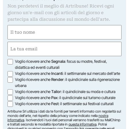
Non perdetevi il meglio di Artribune! Ricevi ogni
giorno un'e-mail con gli articoli del giorno e
partecipa alla discussione sul mondo dell'arte.
Nome
(Obbligatorio)
Nome
Email
(Obbligatorio)
Opzioni
Voglio ricevere anche
Segnala
: focus su mostre, festival,
didattica ed eventi culturali
Voglio ricevere anche
Incanti
: il settimanale sul mercato dell'arte
Voglio ricevere anche
Render
: il quindicinale sulla rigenerazione
urbana
Voglio ricevere anche
Tailor
: il quindicinale su moda e cultura
Voglio ricevere anche
Pax
: il quindicinale sul turismo culturale
Voglio ricevere anche
Fest
: il settimanale sui festival culturali
Artribune Srl utilizza i dati da te forniti per tenerti informato con regolarità sul
mondo dell'arte, nel rispetto della privacy come indicato nella
nostra
informativa
. Iscrivendoti i tuoi dati personali verranno trasferiti su MailChimp
e trattati secondo le modalità riportate in
questa informativa
. Potrai
disiscriverti in qualsiasi momento con l'apposito link presente nelle email.