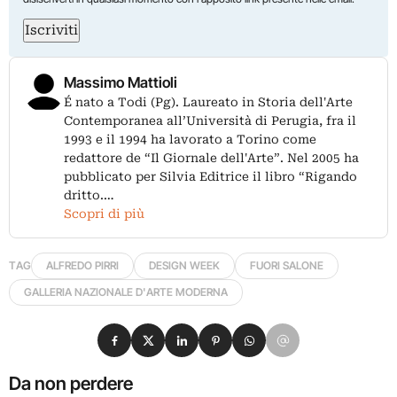
Iscriviti
Massimo Mattioli
É nato a Todi (Pg). Laureato in Storia dell'Arte
Contemporanea all’Università di Perugia, fra il
1993 e il 1994 ha lavorato a Torino come
redattore de “Il Giornale dell'Arte”. Nel 2005 ha
pubblicato per Silvia Editrice il libro “Rigando
dritto.…
Scopri di più
TAG
ALFREDO PIRRI
DESIGN WEEK
FUORI SALONE
GALLERIA NAZIONALE D'ARTE MODERNA
Condividi su Facebook
Condividi su X
Condividi su LinkedIn
Condividi su Pinterest
Condividi su WhatsApp
Condividi su Email
Da non perdere