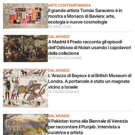
ARTE CONTEMPORANEA
Il grande artista Tomás Saraceno è in
mostra a Monaco di Baviera: arte,
ecologia e nuove cosmologie
di Alex Urso
DAL MONDO
A Madrid il Prado racconta gli episodi
dell’Odissea di Nolan usando i capolavori
della collezione
di Federica Lonati
DAL MONDO
L’Arazzo di Bayeux è al British Museum di
Londra. A portarcelo è stato un magnate
vicino a Israele
di Giulia Giaume
DAL MONDO
Il Pakistan torna alla Biennale di Venezia
per raccontare il Punjab. Intervista a
curatrice e artista