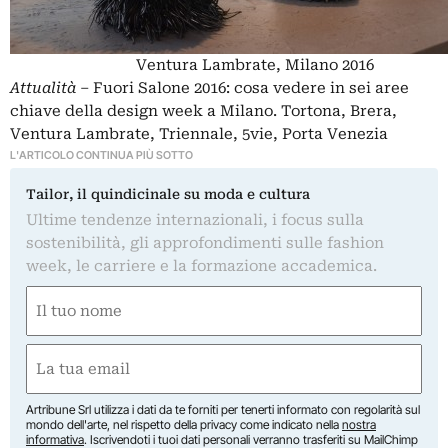
Ventura Lambrate, Milano 2016
Attualità
–
Fuori Salone 2016: cosa vedere
in sei aree
chiave della design week a Milano. Tortona, Brera,
Ventura Lambrate, Triennale, 5vie, Porta Venezia
L'ARTICOLO CONTINUA PIÙ SOTTO
Tailor, il quindicinale su moda e cultura
Ultime tendenze internazionali, i focus sulla
sostenibilità, gli approfondimenti sulle fashion
week, le carriere e la formazione accademica.
Nome
(Obbligatorio)
Nome
Email
(Obbligatorio)
Artribune Srl utilizza i dati da te forniti per tenerti informato con regolarità sul
mondo dell'arte, nel rispetto della privacy come indicato nella
nostra
informativa
. Iscrivendoti i tuoi dati personali verranno trasferiti su MailChimp