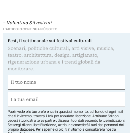
–
Valentina Silvestrini
L'ARTICOLO CONTINUA PIÙ SOTTO
Fest, il settimanale sui festival culturali
Scenari, politiche culturali, arti visive, musica,
teatro, architettura, design, artigianato,
rigenerazione urbana e i trend globali da
monitorare.
Nome
(Obbligatorio)
Nome
Email
(Obbligatorio)
Puoi rivedere le tue preferenze in qualsiasi momento: sul fondo di ogni mail
che ti invieremo, troverai il link per annullare l’iscrizione. Artribune Srl non
cederà i tuoi dati a terze parti e utilizzerà i tuoi dati secondo le tue indicazioni.
Se scegli di annullare l’iscrizione, Artribune cancellerà i tuoi dati personali dal
proprio database. Per saperne di più, ti invitiamo a consultare la nostra