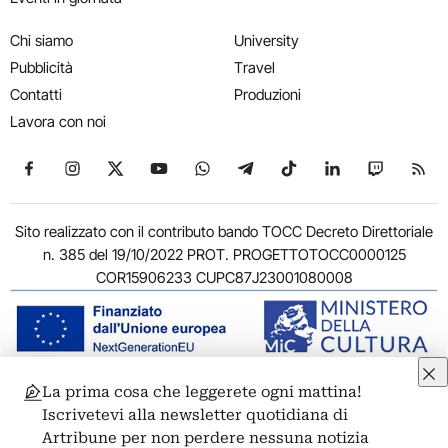
Chi siamo
University
Pubblicità
Travel
Contatti
Produzioni
Lavora con noi
Seguici su Facebook
Seguici su Instagram
Seguici su X
Seguici su YouTube
Seguici su WhatsApp
Seguici su Telegram
Seguici su TikTok
Seguici su Link
Seguici su
Segui
Sito realizzato con il contributo bando TOCC Decreto Direttoriale
n. 385 del 19/10/2022 PROT. PROGETTOTOCC0000125
COR15906233 CUPC87J23001080008
La prima cosa che leggerete ogni mattina!
© 2011-2026 ARTRIBUNE srl – Corso Vittorio Emanuele II, 287 –
Iscrivetevi alla newsletter quotidiana di
00186 Roma - P.I. 11381581005
Artribune per non perdere nessuna notizia
Privacy: Responsabile della protezione dei dati personali