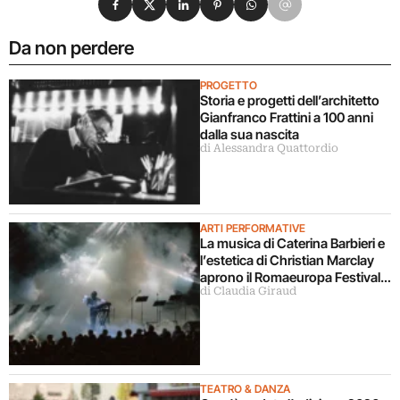
Da non perdere
PROGETTO
Storia e progetti dell’architetto
Gianfranco Frattini a 100 anni
dalla sua nascita
di Alessandra Quattordio
ARTI PERFORMATIVE
La musica di Caterina Barbieri e
l’estetica di Christian Marclay
aprono il Romaeuropa Festival
di Claudia Giraud
2026
TEATRO & DANZA