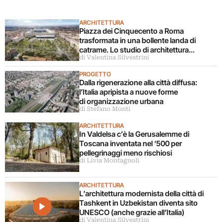
ARCHITETTURA
Piazza dei Cinquecento a Roma
trasformata in una bollente landa di
catrame. Lo studio di architettura
di Valentina Silvestrini
disconosce il progetto
PROGETTO
Dalla rigenerazione alla città diffusa:
l’Italia apripista a nuove forme
di organizzazione urbana
di Stefano Monti
ARCHITETTURA
In Valdelsa c’è la Gerusalemme di
Toscana inventata nel ‘500 per
pellegrinaggi meno rischiosi
di Livia Montagnoli
ARCHITETTURA
L’architettura modernista della città di
Tashkent in Uzbekistan diventa sito
UNESCO (anche grazie all’Italia)
di Valentina Silvestrini