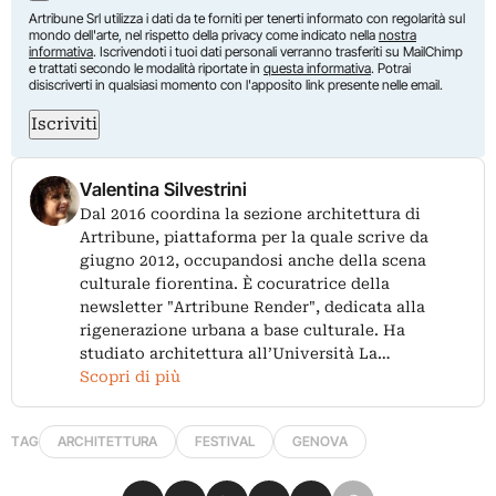
Artribune Srl utilizza i dati da te forniti per tenerti informato con regolarità sul
mondo dell'arte, nel rispetto della privacy come indicato nella
nostra
informativa
. Iscrivendoti i tuoi dati personali verranno trasferiti su MailChimp
e trattati secondo le modalità riportate in
questa informativa
. Potrai
disiscriverti in qualsiasi momento con l'apposito link presente nelle email.
Iscriviti
Valentina Silvestrini
Dal 2016 coordina la sezione architettura di
Artribune, piattaforma per la quale scrive da
giugno 2012, occupandosi anche della scena
culturale fiorentina. È cocuratrice della
newsletter "Artribune Render", dedicata alla
rigenerazione urbana a base culturale. Ha
studiato architettura all’Università La…
Scopri di più
TAG
ARCHITETTURA
FESTIVAL
GENOVA
Condividi su Facebook
Condividi su X
Condividi su LinkedIn
Condividi su Pinterest
Condividi su WhatsApp
Condividi su Email