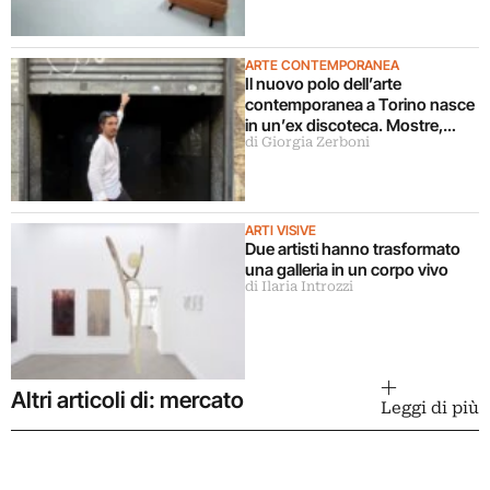
ARTE CONTEMPORANEA
Il nuovo polo dell’arte
contemporanea a Torino nasce
in un’ex discoteca. Mostre,
di Giorgia Zerboni
cinema, teatro, concerti,
performance: “vogliamo
coinvolgere pubblici diversi”
ARTI VISIVE
Due artisti hanno trasformato
una galleria in un corpo vivo
di Ilaria Introzzi
Altri articoli di: mercato
Leggi di più