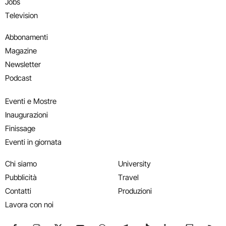
Jobs
Television
Abbonamenti
Magazine
Newsletter
Podcast
Eventi e Mostre
Inaugurazioni
Finissage
Eventi in giornata
Chi siamo
University
Pubblicità
Travel
Contatti
Produzioni
Lavora con noi
Seguici su Facebook
Seguici su Instagram
Seguici su X
Seguici su YouTube
Seguici su WhatsApp
Seguici su Telegram
Seguici su TikTok
Seguici su Link
Seguici su
Segui