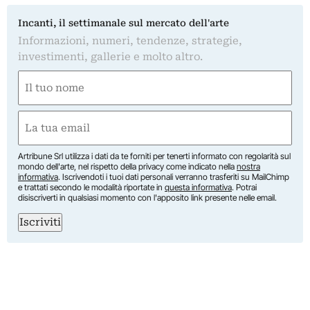
Incanti, il settimanale sul mercato dell'arte
Informazioni, numeri, tendenze, strategie,
investimenti, gallerie e molto altro.
Nome
(Required)
First
Email
(Required)
Artribune Srl utilizza i dati da te forniti per tenerti informato con regolarità sul
mondo dell'arte, nel rispetto della privacy come indicato nella
nostra
informativa
. Iscrivendoti i tuoi dati personali verranno trasferiti su MailChimp
e trattati secondo le modalità riportate in
questa informativa
. Potrai
disiscriverti in qualsiasi momento con l'apposito link presente nelle email.
Iscriviti