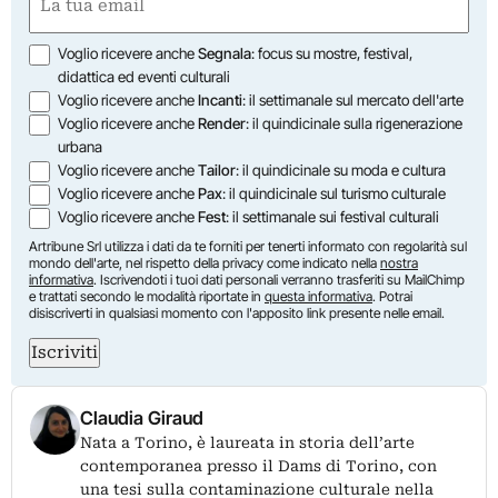
(Required)
Opzioni
Voglio ricevere anche
Segnala
: focus su mostre, festival,
didattica ed eventi culturali
Voglio ricevere anche
Incanti
: il settimanale sul mercato dell'arte
Voglio ricevere anche
Render
: il quindicinale sulla rigenerazione
urbana
Voglio ricevere anche
Tailor
: il quindicinale su moda e cultura
Voglio ricevere anche
Pax
: il quindicinale sul turismo culturale
Voglio ricevere anche
Fest
: il settimanale sui festival culturali
Artribune Srl utilizza i dati da te forniti per tenerti informato con regolarità sul
mondo dell'arte, nel rispetto della privacy come indicato nella
nostra
informativa
. Iscrivendoti i tuoi dati personali verranno trasferiti su MailChimp
e trattati secondo le modalità riportate in
questa informativa
. Potrai
disiscriverti in qualsiasi momento con l'apposito link presente nelle email.
Iscriviti
Claudia Giraud
Nata a Torino, è laureata in storia dell’arte
contemporanea presso il Dams di Torino, con
una tesi sulla contaminazione culturale nella