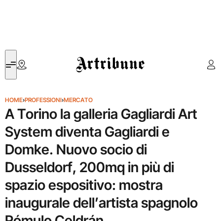
Artribune
HOME
›
PROFESSIONI
›
MERCATO
A Torino la galleria Gagliardi Art
System diventa Gagliardi e
Domke. Nuovo socio di
Dusseldorf, 200mq in più di
spazio espositivo: mostra
inaugurale dell’artista spagnolo
Rómulo Celdrán