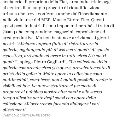
acciaierie di proprietà della Fiat, area industriale oggi
al centro di un ampio progetto di riqualificazione
urbana che trova conferma anche dall’insediamento
nelle vicinanze del MEF, Museo Ettore Fico. Questi
spazi post-industriali sono imponenti perché si tratta di
700mq che comprendono magazzini, esposizione ed
area produttiva. Ma non bastano e arriviamo ai giorni
nostri: “
Abbiamo appena finito di ristrutturare la
galleria, aggiungendo più di 200 metri quadri di spazio
espositivo, arrivando ad avere in tutto circa 800 metri
quadri
”, spiega Pietro Gagliardi,. “
La collezione della
galleria comprende circa 900 opere, prevalentemente di
artisti della galleria. Molte opere in collezione sono
multimediali, complesse, non è quindi possibile renderle
visibili ad hoc. La nuova struttura ci permette di
proporre al pubblico mostre alternanti e allo stesso
tempo allestire parte degli spazi con opere della
collezione. All’occorrenza facendo dialogare i vari
allestimenti
”.
L'ARTICOLO CONTINUA PIÙ SOTTO