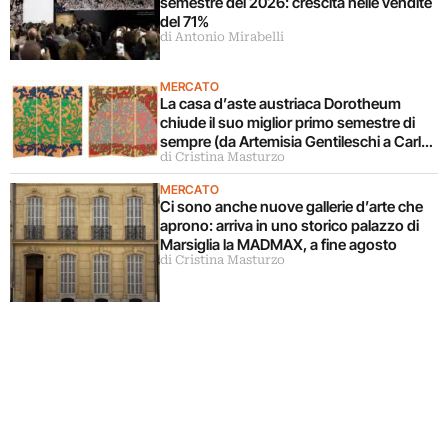
semestre del 2026: crescita nelle vendite
del 71%
di Antonio Mirabelli
MERCATO
La casa d’aste austriaca Dorotheum
chiude il suo miglior primo semestre di
sempre (da Artemisia Gentileschi a Carla
di Cristina Masturzo
Accardi)
MERCATO
Ci sono anche nuove gallerie d’arte che
aprono: arriva in uno storico palazzo di
Marsiglia la MADMAX, a fine agosto
di Cristina Masturzo