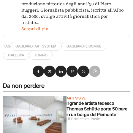
produzione pittorica degli anni '50 di Piero
Ruggeri. Giornalista pubblicista, iscritta all’Albo
dal 2006, svolge attività giornalistica per
testate…
Scopri di più
TAG
GAGLIARDI ART SYSTEM
GAGLIARDI E DOMKE
GALLERIA
TORINO
Condividi su Facebook
Condividi su X
Condividi su LinkedIn
Condividi su Pinterest
Condividi su WhatsApp
Condividi su Email
Da non perdere
ARTI VISIVE
Il grande artista tedesco
Thomas Schütte porta 50 bare
in un borgo del Piemonte
di Francesca Pasini