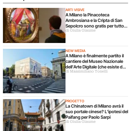
ARTI VISIVE
A Milano la Pinacoteca
Ambrosiana e la Cripta di San
Sepolcro sono gratis per tutto
di Giulia Giaume
agosto (ma solo per milanesi)
NEW MEDIA
A Milano è finalmente partito il
cantiere del Museo Nazionale
dell’Arte Digitale (che esiste da
di Massimiliano Tonelli
5 anni ma ancora non c’è)
PROGETTO
La Chinatown di Milano avrà il
suo portale cinese? L’ipotesi del
Paifang per Paolo Sarpi
di Giulia Giaume