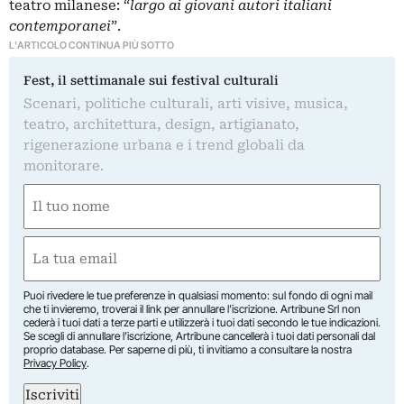
teatro milanese: “
largo ai giovani autori italiani
contemporanei
”.
L'ARTICOLO CONTINUA PIÙ SOTTO
Fest, il settimanale sui festival culturali
Scenari, politiche culturali, arti visive, musica,
teatro, architettura, design, artigianato,
rigenerazione urbana e i trend globali da
monitorare.
Nome
(Required)
First
Email
(Required)
Puoi rivedere le tue preferenze in qualsiasi momento: sul fondo di ogni mail
che ti invieremo, troverai il link per annullare l’iscrizione. Artribune Srl non
cederà i tuoi dati a terze parti e utilizzerà i tuoi dati secondo le tue indicazioni.
Se scegli di annullare l’iscrizione, Artribune cancellerà i tuoi dati personali dal
proprio database. Per saperne di più, ti invitiamo a consultare la nostra
Privacy Policy
.
Iscriviti