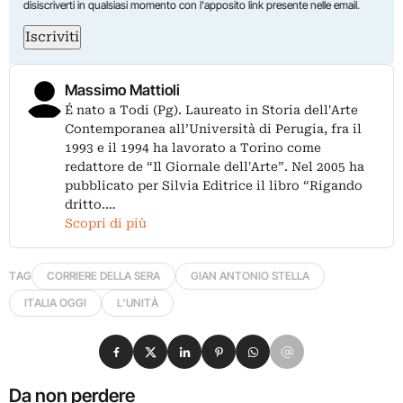
disiscriverti in qualsiasi momento con l'apposito link presente nelle email.
Iscriviti
Massimo Mattioli
É nato a Todi (Pg). Laureato in Storia dell'Arte
Contemporanea all’Università di Perugia, fra il
1993 e il 1994 ha lavorato a Torino come
redattore de “Il Giornale dell'Arte”. Nel 2005 ha
pubblicato per Silvia Editrice il libro “Rigando
dritto.…
Scopri di più
TAG
CORRIERE DELLA SERA
GIAN ANTONIO STELLA
ITALIA OGGI
L'UNITÀ
Condividi su Facebook
Condividi su X
Condividi su LinkedIn
Condividi su Pinterest
Condividi su WhatsApp
Condividi su Email
Da non perdere