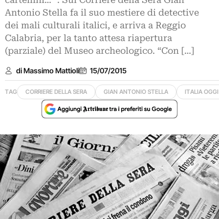
cartellini…’”. Sul Corriere della Sera Gian
Antonio Stella fa il suo mestiere di detective
dei mali culturali italici, e arriva a Reggio
Calabria, per la tanto attesa riapertura
(parziale) del Museo archeologico. “Con […]
di Massimo Mattioli
15/07/2015
TAG
CORRIERE DELLA SERA
GIAN ANTONIO STELLA
ITALIA OGGI