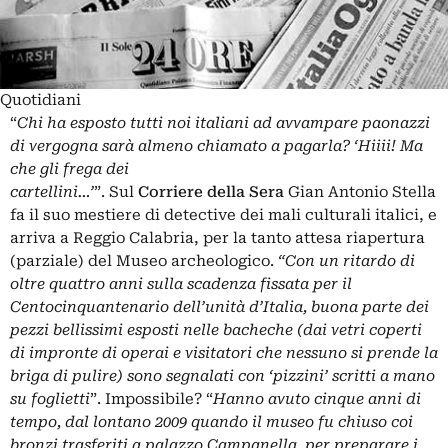
Quotidiani
“
Chi ha esposto tutti noi italiani ad avvampare paonazzi
di vergogna sarà almeno chiamato a pagarla? ‘Hiiii! Ma
che gli frega dei
cartellini…’
”. Sul
Corriere della Sera
Gian Antonio Stella
fa il suo mestiere di detective dei mali culturali italici, e
arriva a Reggio Calabria, per la tanto attesa riapertura
(parziale) del Museo archeologico.
“Con un ritardo di
oltre quattro anni sulla scadenza fissata per il
Centocinquantenario dell’unità d’Italia, buona parte dei
pezzi bellissimi esposti nelle bacheche (dai vetri coperti
di impronte di operai e visitatori che nessuno si prende la
briga di pulire) sono segnalati con ‘pizzini’ scritti a mano
su foglietti
”. Impossibile? “
Hanno avuto cinque anni di
tempo, dal lontano 2009 quando il museo fu chiuso coi
bronzi trasferiti a palazzo Campanella, per preparare i