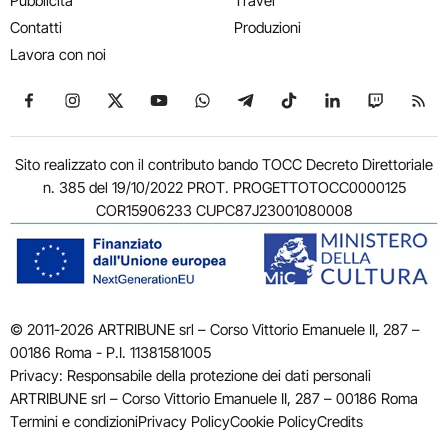
Pubblicità
Travel
Contatti
Produzioni
Lavora con noi
Seguici su Facebook
Seguici su Instagram
Seguici su X
Seguici su YouTube
Seguici su WhatsApp
Seguici su Telegram
Seguici su TikTok
Seguici su Link
Seguici su
Segui
Sito realizzato con il contributo bando TOCC Decreto Direttoriale
n. 385 del 19/10/2022 PROT. PROGETTOTOCC0000125
COR15906233 CUPC87J23001080008
© 2011-2026 ARTRIBUNE srl – Corso Vittorio Emanuele II, 287 –
00186 Roma - P.I. 11381581005
Privacy: Responsabile della protezione dei dati personali
ARTRIBUNE srl – Corso Vittorio Emanuele II, 287 – 00186 Roma
Termini e condizioni
Privacy Policy
Cookie Policy
Credits