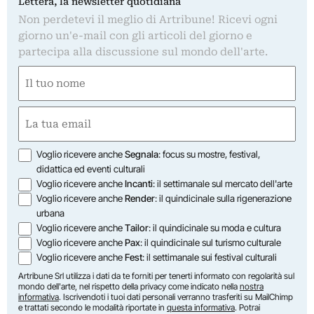
Lettera, la newsletter quotidiana
Non perdetevi il meglio di Artribune! Ricevi ogni
giorno un'e-mail con gli articoli del giorno e
partecipa alla discussione sul mondo dell'arte.
Nome
(Required)
First
Email
(Required)
Opzioni
Voglio ricevere anche
Segnala
: focus su mostre, festival,
didattica ed eventi culturali
Voglio ricevere anche
Incanti
: il settimanale sul mercato dell'arte
Voglio ricevere anche
Render
: il quindicinale sulla rigenerazione
urbana
Voglio ricevere anche
Tailor
: il quindicinale su moda e cultura
Voglio ricevere anche
Pax
: il quindicinale sul turismo culturale
Voglio ricevere anche
Fest
: il settimanale sui festival culturali
Artribune Srl utilizza i dati da te forniti per tenerti informato con regolarità sul
mondo dell'arte, nel rispetto della privacy come indicato nella
nostra
informativa
. Iscrivendoti i tuoi dati personali verranno trasferiti su MailChimp
e trattati secondo le modalità riportate in
questa informativa
. Potrai