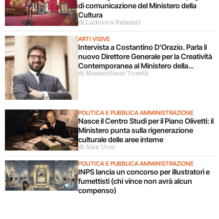
di comunicazione del Ministero della
Cultura
di Ludovica Palmieri
ARTI VISIVE
Intervista a Costantino D’Orazio. Parla il
nuovo Direttore Generale per la Creatività
Contemporanea al Ministero della
di Massimiliano Tonelli
Cultura
POLITICA E PUBBLICA AMMINISTRAZIONE
Nasce il Centro Studi per il Piano Olivetti: il
Ministero punta sulla rigenerazione
culturale delle aree interne
di Alex Urso
POLITICA E PUBBLICA AMMINISTRAZIONE
INPS lancia un concorso per illustratori e
fumettisti (chi vince non avrà alcun
compenso)