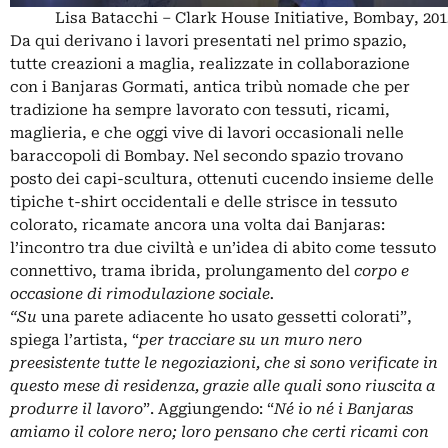
Lisa Batacchi – Clark House Initiative, Bombay, 201
Da qui derivano i lavori presentati nel primo spazio,
tutte creazioni a maglia, realizzate in collaborazione
con i Banjaras Gormati, antica tribù nomade che per
tradizione ha sempre lavorato con tessuti, ricami,
maglieria, e che oggi vive di lavori occasionali nelle
baraccopoli di Bombay. Nel secondo spazio trovano
posto dei capi-scultura, ottenuti cucendo insieme delle
tipiche t-shirt occidentali e delle strisce in tessuto
colorato, ricamate ancora una volta dai Banjaras:
l’incontro tra due civiltà e un’idea di abito come tessuto
connettivo, trama ibrida, prolungamento del
corpo e
occasione di rimodulazione sociale.
“Su
una parete adiacente ho usato gessetti colorati”,
spiega l’artista, “
per tracciare su un muro nero
preesistente tutte le negoziazioni, che si sono verificate in
questo mese di residenza, grazie alle quali sono riuscita a
produrre il lavoro
”. Aggiungendo: “
Né io né i Banjaras
amiamo il colore nero; loro pensano che certi ricami con