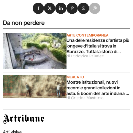
Condividi su Facebook
Condividi su X
Condividi su LinkedIn
Condividi su Pinterest
Condividi su WhatsApp
Condividi su Email
Da non perdere
ARTE CONTEMPORANEA
Una delle residenze d’artista più
longeve d’Italia si trova in
Abruzzo. Tutta la storia di
di Ludovica Palmieri
Ramo
MERCATO
Mostre istituzionali, nuovi
record e grandi collezioni in
asta. È boom dell’arte indiana e
di Cristina Masturzo
dell’Asia meridionale
Artribune
Arti visive