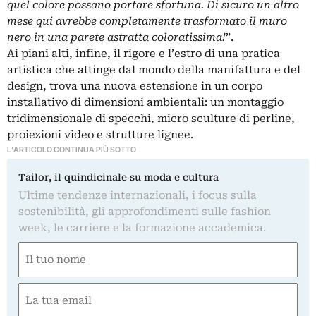
quel colore possano portare sfortuna. Di sicuro un altro
mese qui avrebbe completamente trasformato il muro
nero in una parete astratta coloratissima!
”.
Ai piani alti, infine, il rigore e l’estro di una pratica
artistica che attinge dal mondo della manifattura e del
design, trova una nuova estensione in un corpo
installativo di dimensioni ambientali: un montaggio
tridimensionale di specchi, micro sculture di perline,
proiezioni video e strutture lignee.
L'ARTICOLO CONTINUA PIÙ SOTTO
Tailor, il quindicinale su moda e cultura
Ultime tendenze internazionali, i focus sulla
sostenibilità, gli approfondimenti sulle fashion
week, le carriere e la formazione accademica.
Nome
(Required)
First
Email
(Required)