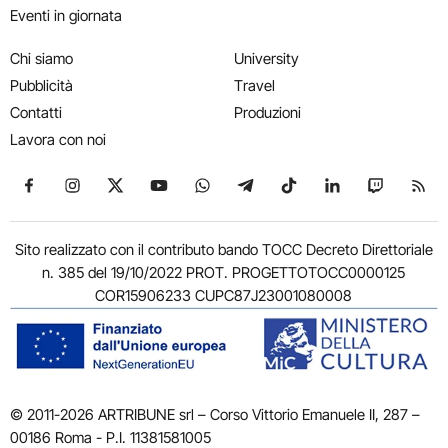
Eventi in giornata
Chi siamo
University
Pubblicità
Travel
Contatti
Produzioni
Lavora con noi
Seguici su Facebook
Seguici su Instagram
Seguici su X
Seguici su YouTube
Seguici su WhatsApp
Seguici su Telegram
Seguici su TikTok
Seguici su Link
Seguici su
Segui
Sito realizzato con il contributo bando TOCC Decreto Direttoriale
n. 385 del 19/10/2022 PROT. PROGETTOTOCC0000125
COR15906233 CUPC87J23001080008
© 2011-2026 ARTRIBUNE srl – Corso Vittorio Emanuele II, 287 –
00186 Roma - P.I. 11381581005