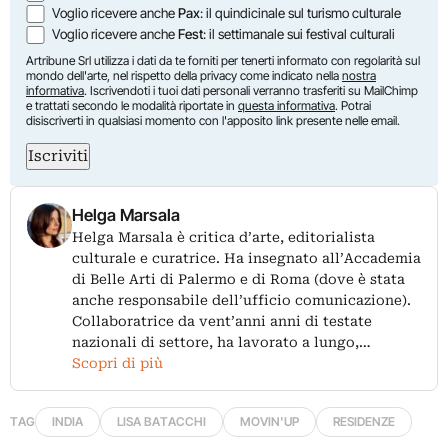
Voglio ricevere anche
Pax
: il quindicinale sul turismo culturale
Voglio ricevere anche
Fest
: il settimanale sui festival culturali
Artribune Srl utilizza i dati da te forniti per tenerti informato con regolarità sul
mondo dell'arte, nel rispetto della privacy come indicato nella
nostra
informativa
. Iscrivendoti i tuoi dati personali verranno trasferiti su MailChimp
e trattati secondo le modalità riportate in
questa informativa
. Potrai
disiscriverti in qualsiasi momento con l'apposito link presente nelle email.
Iscriviti
Helga Marsala
Helga Marsala è critica d’arte, editorialista
culturale e curatrice. Ha insegnato all’Accademia
di Belle Arti di Palermo e di Roma (dove è stata
anche responsabile dell’ufficio comunicazione).
Collaboratrice da vent’anni anni di testate
nazionali di settore, ha lavorato a lungo,…
Scopri di più
TAG
INDIA
LISA BATACCHI
MOVIN'UP
RESIDENZE