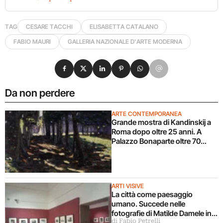
TAG
CESARE TACCHI
ELISABETTA CATALANO
FABIO MAURI
GALLERIA NAZIONALE D'ARTE MODERNA
Condividi su Facebook
Condividi su X
Condividi su LinkedIn
Condividi su Pinterest
Condividi su WhatsApp
Condividi su Email
Da non perdere
ARTE CONTEMPORANEA
Grande mostra di Kandinskij a
Roma dopo oltre 25 anni. A
Palazzo Bonaparte oltre 70
opere dal Pompidou
ARTI VISIVE
La città come paesaggio
umano. Succede nelle
fotografie di Matilde Damele in
di Fabio Petrelli
mostra a Roma