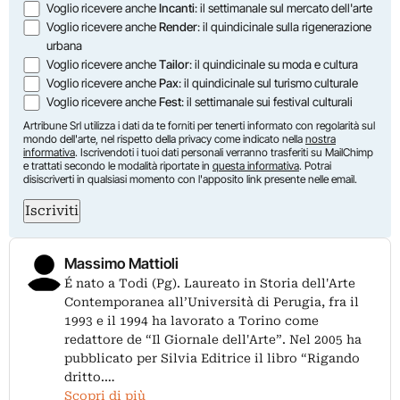
Voglio ricevere anche
Incanti
: il settimanale sul mercato dell'arte
Voglio ricevere anche
Render
: il quindicinale sulla rigenerazione
urbana
Voglio ricevere anche
Tailor
: il quindicinale su moda e cultura
Voglio ricevere anche
Pax
: il quindicinale sul turismo culturale
Voglio ricevere anche
Fest
: il settimanale sui festival culturali
Artribune Srl utilizza i dati da te forniti per tenerti informato con regolarità sul
mondo dell'arte, nel rispetto della privacy come indicato nella
nostra
informativa
. Iscrivendoti i tuoi dati personali verranno trasferiti su MailChimp
e trattati secondo le modalità riportate in
questa informativa
. Potrai
disiscriverti in qualsiasi momento con l'apposito link presente nelle email.
Iscriviti
Massimo Mattioli
É nato a Todi (Pg). Laureato in Storia dell'Arte
Contemporanea all’Università di Perugia, fra il
1993 e il 1994 ha lavorato a Torino come
redattore de “Il Giornale dell'Arte”. Nel 2005 ha
pubblicato per Silvia Editrice il libro “Rigando
dritto.…
Scopri di più