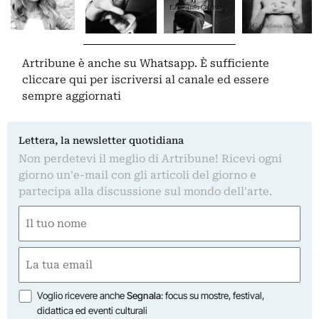
Artribune è anche su Whatsapp. È sufficiente
cliccare qui
per iscriversi al canale ed essere
sempre aggiornati
Lettera, la newsletter quotidiana
Non perdetevi il meglio di Artribune! Ricevi ogni
giorno un'e-mail con gli articoli del giorno e
partecipa alla discussione sul mondo dell'arte.
Nome
(Required)
First
Email
(Required)
Opzioni
Voglio ricevere anche
Segnala
: focus su mostre, festival,
didattica ed eventi culturali