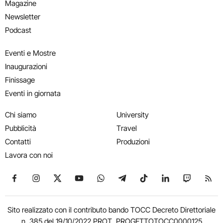
Magazine
Newsletter
Podcast
Eventi e Mostre
Inaugurazioni
Finissage
Eventi in giornata
Chi siamo
University
Pubblicità
Travel
Contatti
Produzioni
Lavora con noi
Seguici su Facebook
Seguici su Instagram
Seguici su X
Seguici su YouTube
Seguici su WhatsApp
Seguici su Telegram
Seguici su TikTok
Seguici su Link
Seguici su
Segui
Sito realizzato con il contributo bando TOCC Decreto Direttoriale
n. 385 del 19/10/2022 PROT. PROGETTOTOCC0000125