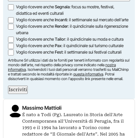
Opzioni
Voglio ricevere anche
Segnala
: focus su mostre, festival,
didattica ed eventi culturali
Voglio ricevere anche
Incanti
: il settimanale sul mercato dell'arte
Voglio ricevere anche
Render
: il quindicinale sulla rigenerazione
urbana
Voglio ricevere anche
Tailor
: il quindicinale su moda e cultura
Voglio ricevere anche
Pax
: il quindicinale sul turismo culturale
Voglio ricevere anche
Fest
: il settimanale sui festival culturali
Artribune Srl utilizza i dati da te forniti per tenerti informato con regolarità sul
mondo dell'arte, nel rispetto della privacy come indicato nella
nostra
informativa
. Iscrivendoti i tuoi dati personali verranno trasferiti su MailChimp
e trattati secondo le modalità riportate in
questa informativa
. Potrai
disiscriverti in qualsiasi momento con l'apposito link presente nelle email.
Iscriviti
Massimo Mattioli
É nato a Todi (Pg). Laureato in Storia dell'Arte
Contemporanea all’Università di Perugia, fra il
1993 e il 1994 ha lavorato a Torino come
redattore de “Il Giornale dell'Arte”. Nel 2005 ha