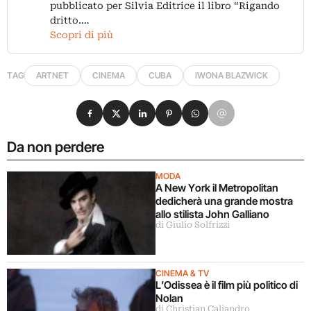
pubblicato per Silvia Editrice il libro “Rigando
dritto.…
Scopri di più
TAG
ARTNET
CINEMA
CUBA
IWONA BLAZWICK
Condividi su Facebook
Condividi su X
Condividi su LinkedIn
Condividi su Pinterest
Condividi su WhatsApp
Condividi su Email
Da non perdere
MODA
A New York il Metropolitan
dedicherà una grande mostra
allo stilista John Galliano
di Giulio Solfrizzi
CINEMA & TV
L’Odissea è il film più politico di
Nolan
di Christian Caliandro