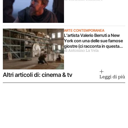
ARTE CONTEMPORANEA
L’artista Valerio Berruti a New
York con una delle sue famose
giostre (ci racconta in questa
di Antonino La Vela
intervista)
Altri articoli di: cinema & tv
Leggi di più