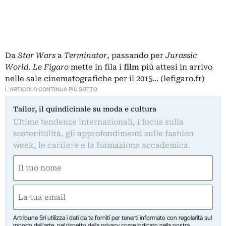
Da
Star Wars
a
Terminator
, passando per
Jurassic
World
.
Le Figaro
mette in fila i
film
più attesi
in arrivo
nelle sale cinematografiche
per il 2015… (lefigaro.fr)
L'ARTICOLO CONTINUA PIÙ SOTTO
Tailor, il quindicinale su moda e cultura
Ultime tendenze internazionali, i focus sulla
sostenibilità, gli approfondimenti sulle fashion
week, le carriere e la formazione accademica.
Nome
(Obbligatorio)
Nome
Email
(Obbligatorio)
Artribune Srl utilizza i dati da te forniti per tenerti informato con regolarità sul
mondo dell'arte, nel rispetto della privacy come indicato nella
nostra