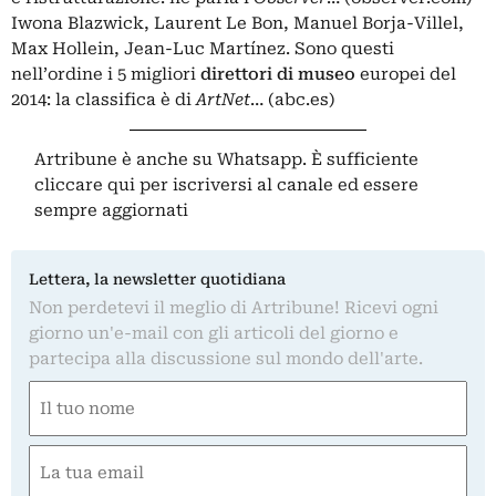
Iwona Blazwick, Laurent Le Bon, Manuel Borja-Villel,
Max Hollein, Jean-Luc Martínez. Sono questi
nell’ordine
i 5 migliori
direttori di museo
europei del
2014: la classifica è di
ArtNet
… (abc.es)
Artribune è anche su Whatsapp. È sufficiente
cliccare qui
per iscriversi al canale ed essere
sempre aggiornati
Lettera, la newsletter quotidiana
Non perdetevi il meglio di Artribune! Ricevi ogni
giorno un'e-mail con gli articoli del giorno e
partecipa alla discussione sul mondo dell'arte.
Nome
(Obbligatorio)
Nome
Email
(Obbligatorio)