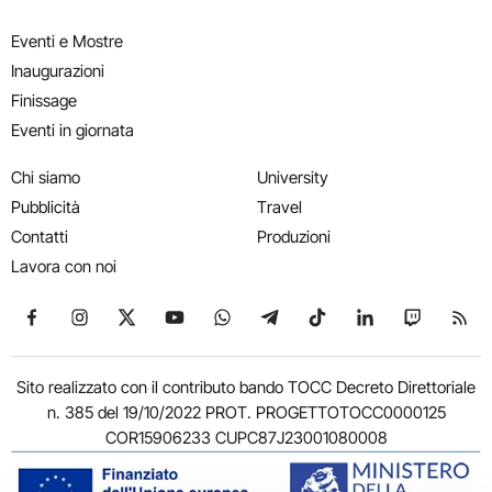
Eventi e Mostre
Inaugurazioni
Finissage
Eventi in giornata
Chi siamo
University
Pubblicità
Travel
Contatti
Produzioni
Lavora con noi
Seguici su Facebook
Seguici su Instagram
Seguici su X
Seguici su YouTube
Seguici su WhatsApp
Seguici su Telegram
Seguici su TikTok
Seguici su Link
Seguici su
Segui
Sito realizzato con il contributo bando TOCC Decreto Direttoriale
n. 385 del 19/10/2022 PROT. PROGETTOTOCC0000125
COR15906233 CUPC87J23001080008