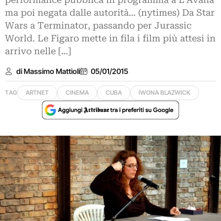
performance pubblica in programma a L’Avana
ma poi negata dalle autorità… (nytimes) Da Star
Wars a Terminator, passando per Jurassic
World. Le Figaro mette in fila i film più attesi in
arrivo nelle […]
di Massimo Mattioli
05/01/2015
TAG
ARTNET
CINEMA
CUBA
IWONA BLAZWICK