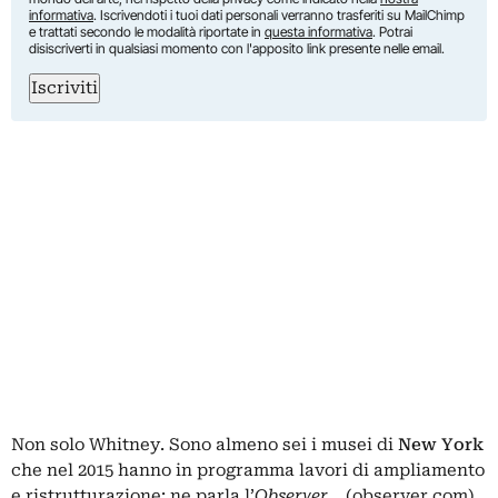
informativa
. Iscrivendoti i tuoi dati personali verranno trasferiti su MailChimp
e trattati secondo le modalità riportate in
questa informativa
. Potrai
disiscriverti in qualsiasi momento con l'apposito link presente nelle email.
Iscriviti
Non solo Whitney. Sono
almeno sei i musei
di
New York
che nel 2015 hanno in programma lavori di ampliamento
e ristrutturazione: ne parla l’
Observer
… (observer.com)