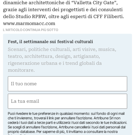
dinamiche architettoniche di “Valletta City Gate”,
grazie agli interventi dei progettisti e dei consulenti
dello Studio RPBW, oltre agli esperti di CFF Filiberti.
www.marmomacc.com
L'ARTICOLO CONTINUA PIÙ SOTTO
Fest, il settimanale sui festival culturali
Scenari, politiche culturali, arti visive, musica,
teatro, architettura, design, artigianato,
rigenerazione urbana e i trend globali da
monitorare.
Nome
(Required)
First
Email
(Required)
Puoi rivedere le tue preferenze in qualsiasi momento: sul fondo di ogni mail
che ti invieremo, troverai il link per annullare l’iscrizione. Artribune Srl non
cederà i tuoi dati a terze parti e utilizzerà i tuoi dati secondo le tue indicazioni.
Se scegli di annullare l’iscrizione, Artribune cancellerà i tuoi dati personali dal
proprio database. Per saperne di più, ti invitiamo a consultare la nostra