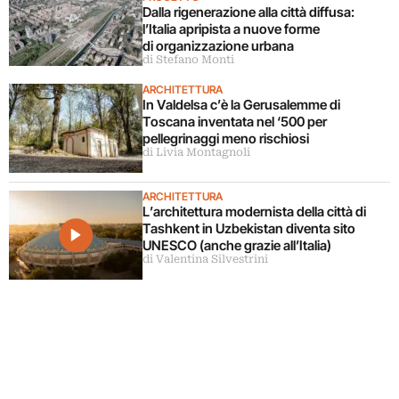
Dalla rigenerazione alla città diffusa:
l’Italia apripista a nuove forme
di organizzazione urbana
di Stefano Monti
ARCHITETTURA
In Valdelsa c’è la Gerusalemme di
Toscana inventata nel ‘500 per
pellegrinaggi meno rischiosi
di Livia Montagnoli
ARCHITETTURA
L’architettura modernista della città di
Tashkent in Uzbekistan diventa sito
UNESCO (anche grazie all’Italia)
di Valentina Silvestrini