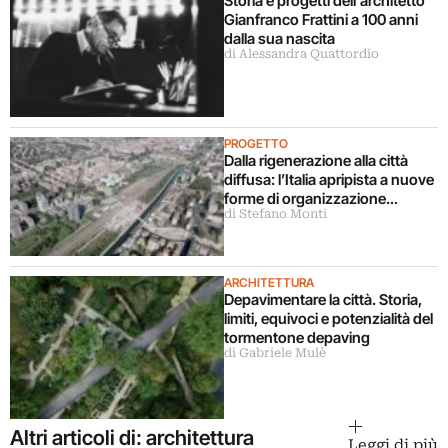
Storia e progetti dell’architetto
Gianfranco Frattini a 100 anni
dalla sua nascita
di Alessandra Quattordio
PROGETTO
Dalla rigenerazione alla città
diffusa: l’Italia apripista a nuove
forme di organizzazione
di Stefano Monti
urbana
ARCHITETTURA
Depavimentare la città. Storia,
limiti, equivoci e potenzialità del
tormentone depaving
di Gabriele Mulè
Altri articoli di: architettura
Leggi di più