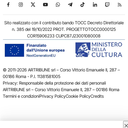
Seguici su Facebook
Seguici su Instagram
Seguici su X
Seguici su YouTube
Seguici su WhatsApp
Seguici su Telegram
Seguici su TikTok
Seguici su Link
Seguici su
Segui
Sito realizzato con il contributo bando TOCC Decreto Direttoriale
n. 385 del 19/10/2022 PROT. PROGETTOTOCC0000125
COR15906233 CUPC87J23001080008
© 2011-2026 ARTRIBUNE srl – Corso Vittorio Emanuele II, 287 –
00186 Roma - P.I. 11381581005
Privacy: Responsabile della protezione dei dati personali
ARTRIBUNE srl – Corso Vittorio Emanuele II, 287 – 00186 Roma
Termini e condizioni
Privacy Policy
Cookie Policy
Credits