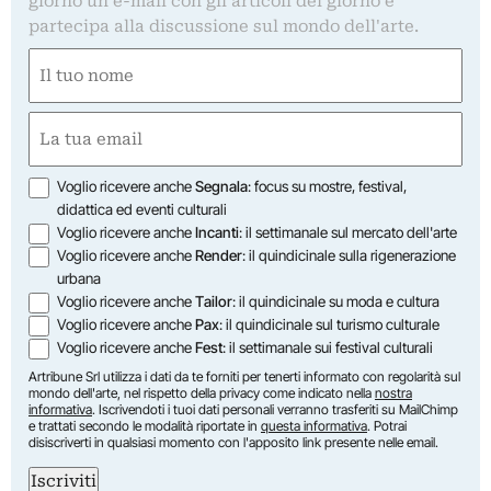
giorno un'e-mail con gli articoli del giorno e
partecipa alla discussione sul mondo dell'arte.
Nome
(Required)
First
Email
(Required)
Opzioni
Voglio ricevere anche
Segnala
: focus su mostre, festival,
didattica ed eventi culturali
Voglio ricevere anche
Incanti
: il settimanale sul mercato dell'arte
Voglio ricevere anche
Render
: il quindicinale sulla rigenerazione
urbana
Voglio ricevere anche
Tailor
: il quindicinale su moda e cultura
Voglio ricevere anche
Pax
: il quindicinale sul turismo culturale
Voglio ricevere anche
Fest
: il settimanale sui festival culturali
Artribune Srl utilizza i dati da te forniti per tenerti informato con regolarità sul
mondo dell'arte, nel rispetto della privacy come indicato nella
nostra
informativa
. Iscrivendoti i tuoi dati personali verranno trasferiti su MailChimp
e trattati secondo le modalità riportate in
questa informativa
. Potrai
disiscriverti in qualsiasi momento con l'apposito link presente nelle email.
Iscriviti