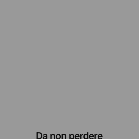
e
e
Da non perdere