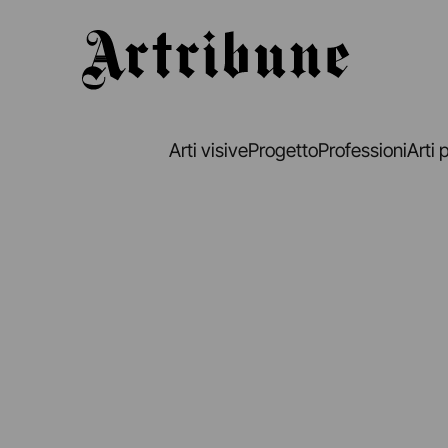
Artribune
Arti visive
Progetto
Professioni
Arti 