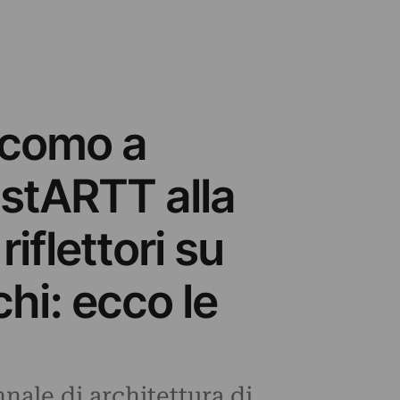
acomo a
 stARTT alla
iflettori su
hi: ecco le
nnale di architettura di