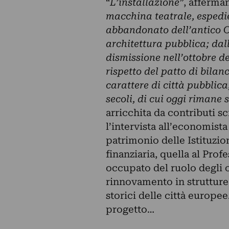
“
L’installazione”
, afferman
macchina teatrale, espedi
abbandonato dell’antico 
architettura pubblica; dal
dismissione nell’ottobre d
rispetto del patto di bilanc
carattere di città pubblic
secoli, di cui oggi rimane 
arricchita da contributi sci
l’intervista all’economista
patrimonio delle Istituzio
finanziaria, quella al Prof
occupato del ruolo degli o
rinnovamento in strutture
storici delle città europe
progetto…