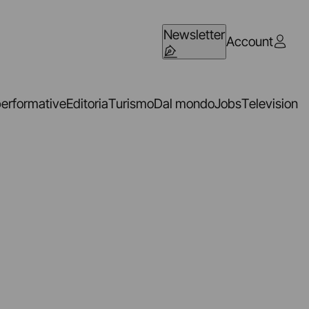
Newsletter
Account
performative
Editoria
Turismo
Dal mondo
Jobs
Television