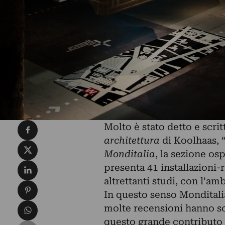
Condividi su Facebook
Molto è stato detto e scri
architettura
di Koolhaas, “
Condividi su X
Monditalia
, la sezione os
Condividi su LinkedIn
presenta 41 installazioni-r
altrettanti studi, con l’am
Condividi su Pinterest
In questo senso Monditalia
Condividi su WhatsApp
molte recensioni hanno sot
questo grande contributo