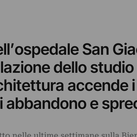
ell’ospedale San Gi
lazione dello studio
hitettura accende i r
i abbandono e sprec
tto nelle ultime settimane sulla Bie