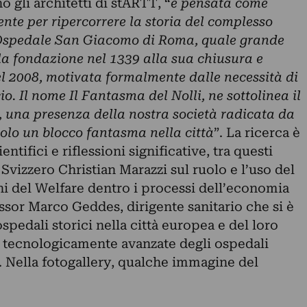
o gli architetti di stARTT,
“
è pensata come
ente per
ripercorrere la storia del complesso
Ospedale San Giacomo di Roma, quale grande
la fondazione nel 1339 alla sua chiusura e
el 2008, motivata formalmente dalle necessità di
io. Il nome Il Fantasma del Nolli, ne sottolinea il
a, una presenza della nostra società radicata da
solo un blocco fantasma nella città
”. La ricerca è
entifici e riflessioni significative, tra questi
 Svizzero Christian Marazzi sul ruolo e l’uso del
ni del Welfare dentro i processi dell’economia
essor Marco Geddes, dirigente sanitario che si è
spedali storici nella città europea e del loro
 tecnologicamente avanzate degli ospedali
e. Nella fotogallery, qualche immagine del