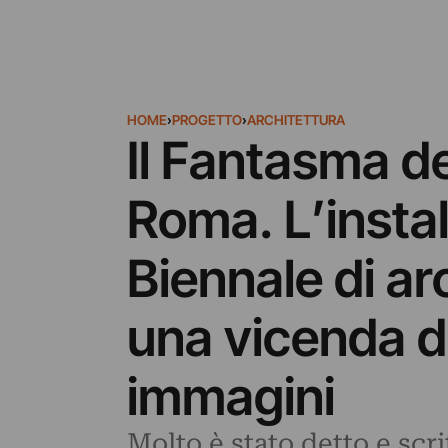
HOME
›
PROGETTO
›
ARCHITETTURA
Il Fantasma d
Roma. L’instal
Biennale di arc
una vicenda d
immagini
Molto è stato detto e scri