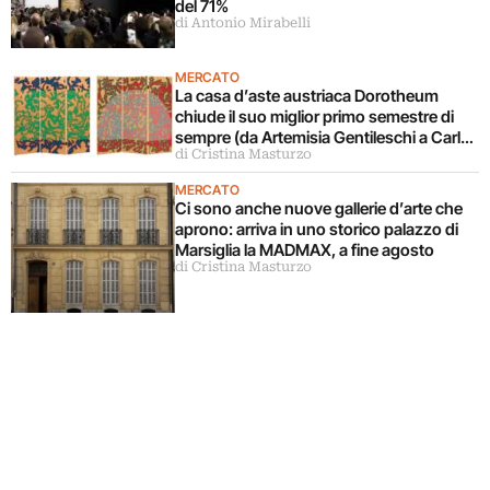
del 71%
di Antonio Mirabelli
MERCATO
La casa d’aste austriaca Dorotheum
chiude il suo miglior primo semestre di
sempre (da Artemisia Gentileschi a Carla
di Cristina Masturzo
Accardi)
MERCATO
Ci sono anche nuove gallerie d’arte che
aprono: arriva in uno storico palazzo di
Marsiglia la MADMAX, a fine agosto
di Cristina Masturzo