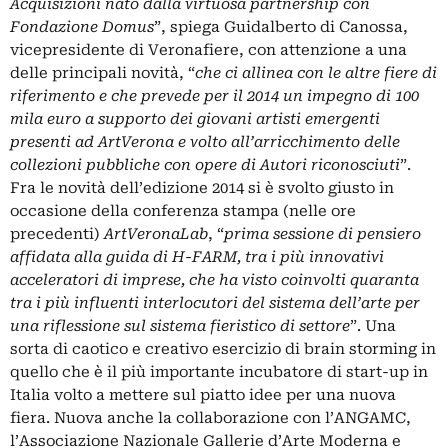
Acquisizioni nato dalla virtuosa partnership con
Fondazione Domus
”, spiega Guidalberto di Canossa,
vicepresidente di Veronafiere, con attenzione a una
delle principali novità, “
che ci allinea con le altre fiere di
riferimento e che prevede per il 2014 un impegno di 100
mila euro a supporto dei giovani artisti emergenti
presenti ad ArtVerona e volto all’arricchimento delle
collezioni pubbliche con opere di Autori riconosciuti
”.
Fra le novità dell’edizione 2014 si è svolto giusto in
occasione della conferenza stampa (nelle ore
precedenti)
ArtVeronaLab
, “
prima sessione di pensiero
affidata alla guida di H-FARM, tra i più innovativi
acceleratori di imprese, che ha visto coinvolti quaranta
tra i più influenti interlocutori del sistema dell’arte per
una riflessione sul sistema fieristico di settore
”. Una
sorta di caotico e creativo esercizio di brain storming in
quello che è il più importante incubatore di start-up in
Italia volto a mettere sul piatto idee per una nuova
fiera. Nuova anche la collaborazione con l’ANGAMC,
l’Associazione Nazionale Gallerie d’Arte Moderna e