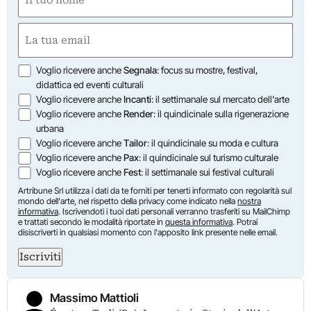
(Required)
First
Email
(Required)
Opzioni
Voglio ricevere anche
Segnala
: focus su mostre, festival,
didattica ed eventi culturali
Voglio ricevere anche
Incanti
: il settimanale sul mercato dell'arte
Voglio ricevere anche
Render
: il quindicinale sulla rigenerazione
urbana
Voglio ricevere anche
Tailor
: il quindicinale su moda e cultura
Voglio ricevere anche
Pax
: il quindicinale sul turismo culturale
Voglio ricevere anche
Fest
: il settimanale sui festival culturali
Artribune Srl utilizza i dati da te forniti per tenerti informato con regolarità sul
mondo dell'arte, nel rispetto della privacy come indicato nella
nostra
informativa
. Iscrivendoti i tuoi dati personali verranno trasferiti su MailChimp
e trattati secondo le modalità riportate in
questa informativa
. Potrai
disiscriverti in qualsiasi momento con l'apposito link presente nelle email.
Iscriviti
Massimo Mattioli