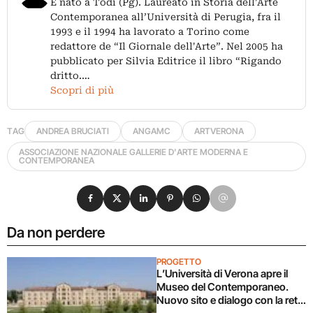
É nato a Todi (Pg). Laureato in Storia dell'Arte
Contemporanea all’Università di Perugia, fra il
1993 e il 1994 ha lavorato a Torino come
redattore de “Il Giornale dell'Arte”. Nel 2005 ha
pubblicato per Silvia Editrice il libro “Rigando
dritto.…
Scopri di più
TAG
ANDREA BRUCIATI
ANGAMC
ARTVERONA
ASSOCIAZIONE NAZIONALE GALLERIE D'ARTE MODERNA E
CONTEMPORANEA
Condividi su Facebook
Condividi su X
Condividi su LinkedIn
Condividi su Pinterest
Condividi su WhatsApp
Condividi su Email
Da non perdere
PROGETTO
L’Università di Verona apre il
Museo del Contemporaneo.
Nuovo sito e dialogo con la rete