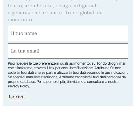
teatro, architettura, design, artigianato,
rigenerazione urbana e i trend globali da
monitorare.
Nome
(Required)
First
Email
(Required)
Puoi rivedere le tue preferenze in qualsiasi momento: sul fondo di ogni mail
che ti invieremo, troverai il link per annullare l’iscrizione. Artribune Srl non
cederà i tuoi dati a terze parti e utilizzerà i tuoi dati secondo le tue indicazioni.
Se scegli di annullare l’iscrizione, Artribune cancellerà i tuoi dati personali dal
proprio database. Per saperne di più, ti invitiamo a consultare la nostra
Privacy Policy
.
Iscriviti