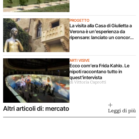
culturale italiana
PROGETTO
La visita alla Casa di Giulietta a
Verona è un’esperienza da
ripensare: lanciato un concorso
di idee
ARTI VISIVE
Ecco com’era Frida Kahlo. Le
nipoti raccontano tutto in
quest’intervista
di Vittoria Caprotti
Altri articoli di: mercato
Leggi di più