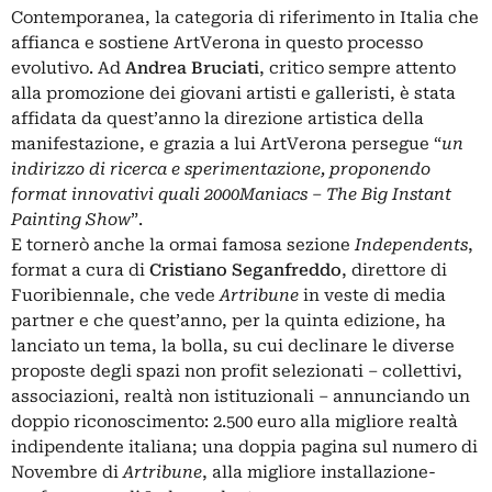
Contemporanea, la categoria di riferimento in Italia che
affianca e sostiene ArtVerona in questo processo
evolutivo. Ad
Andrea Bruciati
, critico sempre attento
alla promozione dei giovani artisti e galleristi, è stata
affidata da quest’anno la direzione artistica della
manifestazione, e grazia a lui ArtVerona persegue “
un
indirizzo di ricerca e sperimentazione, proponendo
format innovativi quali 2000Maniacs – The Big Instant
Painting Show
”.
E tornerò anche la ormai famosa sezione
Independents
,
format a cura di
Cristiano Seganfreddo
, direttore di
Fuoribiennale, che vede
Artribune
in veste di media
partner e che quest’anno, per la quinta edizione, ha
lanciato un tema, la bolla, su cui declinare le diverse
proposte degli spazi non profit selezionati – collettivi,
associazioni, realtà non istituzionali – annunciando un
doppio riconoscimento: 2.500 euro alla migliore realtà
indipendente italiana; una doppia pagina sul numero di
Novembre di
Artribune
, alla migliore installazione-