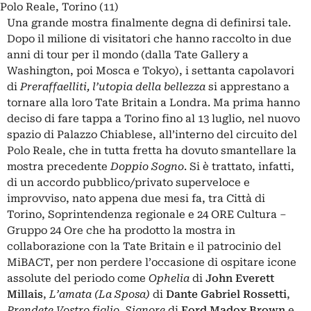
Polo Reale, Torino (11)
Una grande mostra finalmente degna di definirsi tale.
Dopo il milione di visitatori che hanno raccolto in due
anni di tour per il mondo (dalla Tate Gallery a
Washington, poi Mosca e Tokyo), i settanta capolavori
di
Preraffaelliti, l’utopia della bellezza
si apprestano a
tornare alla loro Tate Britain a Londra. Ma prima hanno
deciso di fare tappa a Torino fino al 13 luglio, nel nuovo
spazio di Palazzo Chiablese, all’interno del circuito del
Polo Reale, che in tutta fretta ha dovuto smantellare la
mostra precedente
Doppio Sogno
. Si è trattato, infatti,
di un accordo pubblico/privato superveloce e
improvviso, nato appena due mesi fa, tra Città di
Torino, Soprintendenza regionale e 24 ORE Cultura –
Gruppo 24 Ore che ha prodotto la mostra in
collaborazione con la Tate Britain e il patrocinio del
MiBACT, per non perdere l’occasione di ospitare icone
assolute del periodo come
Ophelia
di
John Everett
Millais
,
L’amata (La Sposa)
di
Dante Gabriel Rossetti
,
Prendete Vostro figlio, Signore
di
Ford Madox Brown
e