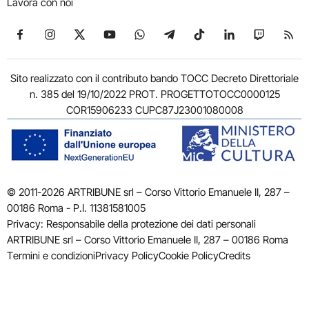
Lavora con noi
Seguici su Facebook
Seguici su Instagram
Seguici su X
Seguici su YouTube
Seguici su WhatsApp
Seguici su Telegram
Seguici su TikTok
Seguici su Link
Seguici su
Segui
Sito realizzato con il contributo bando TOCC Decreto Direttoriale
n. 385 del 19/10/2022 PROT. PROGETTOTOCC0000125
COR15906233 CUPC87J23001080008
© 2011-2026 ARTRIBUNE srl – Corso Vittorio Emanuele II, 287 –
00186 Roma - P.I. 11381581005
Privacy: Responsabile della protezione dei dati personali
ARTRIBUNE srl – Corso Vittorio Emanuele II, 287 – 00186 Roma
Termini e condizioni
Privacy Policy
Cookie Policy
Credits