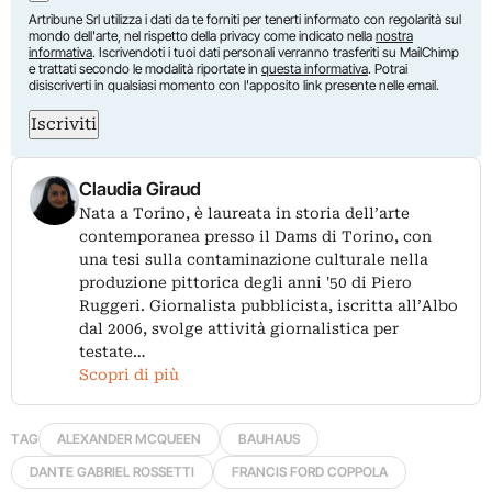
Artribune Srl utilizza i dati da te forniti per tenerti informato con regolarità sul
mondo dell'arte, nel rispetto della privacy come indicato nella
nostra
informativa
. Iscrivendoti i tuoi dati personali verranno trasferiti su MailChimp
e trattati secondo le modalità riportate in
questa informativa
. Potrai
disiscriverti in qualsiasi momento con l'apposito link presente nelle email.
Iscriviti
Claudia Giraud
Nata a Torino, è laureata in storia dell’arte
contemporanea presso il Dams di Torino, con
una tesi sulla contaminazione culturale nella
produzione pittorica degli anni '50 di Piero
Ruggeri. Giornalista pubblicista, iscritta all’Albo
dal 2006, svolge attività giornalistica per
testate…
Scopri di più
TAG
ALEXANDER MCQUEEN
BAUHAUS
DANTE GABRIEL ROSSETTI
FRANCIS FORD COPPOLA