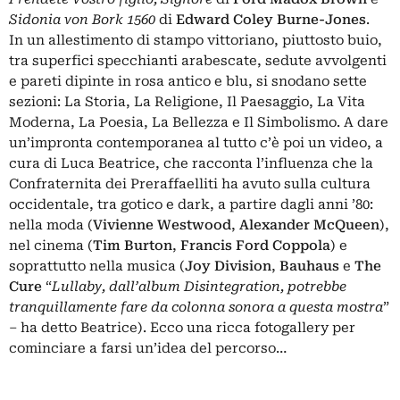
Sidonia von Bork 1560
di
Edward Coley Burne-Jones
.
In un allestimento di stampo vittoriano, piuttosto buio,
tra superfici specchianti arabescate, sedute avvolgenti
e pareti dipinte in rosa antico e blu, si snodano sette
sezioni: La Storia, La Religione, Il Paesaggio, La Vita
Moderna, La Poesia, La Bellezza e Il Simbolismo. A dare
un’impronta contemporanea al tutto c’è poi un video, a
cura di Luca Beatrice, che racconta l’influenza che la
Confraternita dei Preraffaelliti ha avuto sulla cultura
occidentale, tra gotico e dark, a partire dagli anni ’80:
nella moda (
Vivienne Westwood
,
Alexander McQueen
),
nel cinema (
Tim Burton
,
Francis Ford Coppola
) e
soprattutto nella musica (
Joy Division
,
Bauhaus
e
The
Cure
“
Lullaby, dall’album Disintegration, potrebbe
tranquillamente fare da colonna sonora a questa mostra
”
– ha detto Beatrice). Ecco una ricca fotogallery per
cominciare a farsi un’idea del percorso…