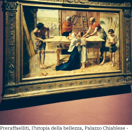
Preraffaelliti, l?utopia della bellezza, Palazzo Chiablese -