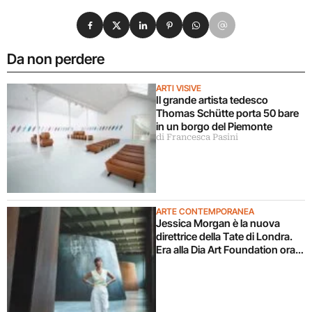
Condividi su Facebook
Condividi su X
Condividi su LinkedIn
Condividi su Pinterest
Condividi su WhatsApp
Condividi su Email
Da non perdere
ARTI VISIVE
Il grande artista tedesco
Thomas Schütte porta 50 bare
in un borgo del Piemonte
di Francesca Pasini
ARTE CONTEMPORANEA
Jessica Morgan è la nuova
direttrice della Tate di Londra.
Era alla Dia Art Foundation ora
torna in UK