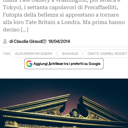
(dalla Tate Gallery a Washington, poi Mosca e
Tokyo), i settanta capolavori di Preraffaelliti,
l’utopia della bellezza si apprestano a tornare
alla loro Tate Britain a Londra. Ma prima hanno
deciso […]
di Claudia Giraud
18/04/2014
TAG
ALEXANDER MCQUEEN
BAUHAUS
DANTE GABRIEL ROSSET