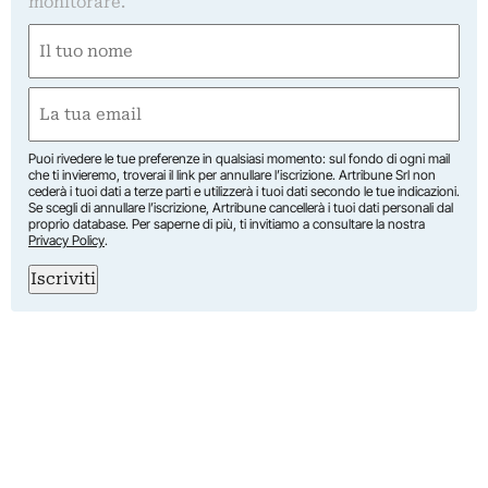
monitorare.
Nome
(Obbligatorio)
Nome
Email
(Obbligatorio)
Puoi rivedere le tue preferenze in qualsiasi momento: sul fondo di ogni mail
che ti invieremo, troverai il link per annullare l’iscrizione. Artribune Srl non
cederà i tuoi dati a terze parti e utilizzerà i tuoi dati secondo le tue indicazioni.
Se scegli di annullare l’iscrizione, Artribune cancellerà i tuoi dati personali dal
proprio database. Per saperne di più, ti invitiamo a consultare la nostra
Privacy Policy
.
Iscriviti