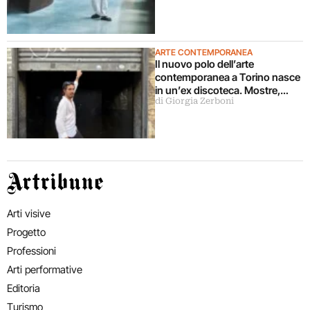
ARTE CONTEMPORANEA
Il nuovo polo dell’arte
contemporanea a Torino nasce
in un’ex discoteca. Mostre,
di Giorgia Zerboni
cinema, teatro, concerti,
performance: “vogliamo
coinvolgere pubblici diversi”
Artribune
Arti visive
Progetto
Professioni
Arti performative
Editoria
Turismo