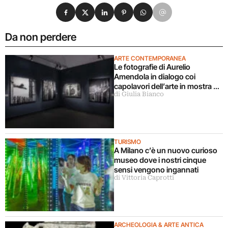
Condividi su Facebook
Condividi su X
Condividi su LinkedIn
Condividi su Pinterest
Condividi su WhatsApp
Condividi su Email
Da non perdere
ARTE CONTEMPORANEA
Le fotografie di Aurelio
Amendola in dialogo coi
capolavori dell’arte in mostra a
di Giulia Bianco
Milano
TURISMO
A Milano c’è un nuovo curioso
museo dove i nostri cinque
sensi vengono ingannati
di Vittoria Caprotti
ARCHEOLOGIA & ARTE ANTICA