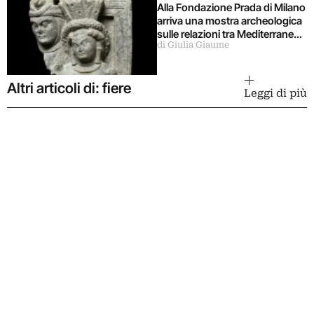
Alla Fondazione Prada di Milano
arriva una mostra archeologica
sulle relazioni tra Mediterraneo
di Giulia Giaume
e Asia
Altri articoli di: fiere
Leggi di più