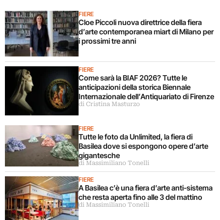
FIERE
Cloe Piccoli nuova direttrice della fiera
d’arte contemporanea miart di Milano per
i prossimi tre anni
FIERE
Come sarà la BIAF 2026? Tutte le
anticipazioni della storica Biennale
Internazionale dell’Antiquariato di Firenze
di Cristina Masturzo
FIERE
Tutte le foto da Unlimited, la fiera di
Basilea dove si espongono opere d’arte
gigantesche
di Massimiliano Tonelli
FIERE
A Basilea c’è una fiera d’arte anti-sistema
che resta aperta fino alle 3 del mattino
di Massimiliano Tonelli