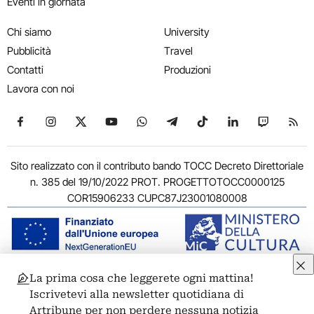
Eventi in giornata
Chi siamo
University
Pubblicità
Travel
Contatti
Produzioni
Lavora con noi
Seguici su Facebook
Seguici su Instagram
Seguici su X
Seguici su YouTube
Seguici su WhatsApp
Seguici su Telegram
Seguici su TikTok
Seguici su Link
Seguici su
Segui
Sito realizzato con il contributo bando TOCC Decreto Direttoriale
n. 385 del 19/10/2022 PROT. PROGETTOTOCC0000125
COR15906233 CUPC87J23001080008
La prima cosa che leggerete ogni mattina!
© 2011-2026 ARTRIBUNE srl – Corso Vittorio Emanuele II, 287 –
Iscrivetevi alla newsletter quotidiana di
00186 Roma - P.I. 11381581005
Artribune per non perdere nessuna notizia