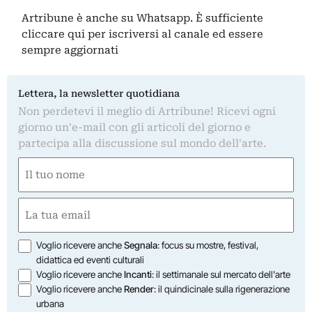
Artribune è anche su Whatsapp. È sufficiente
cliccare qui
per iscriversi al canale ed essere
sempre aggiornati
Lettera, la newsletter quotidiana
Non perdetevi il meglio di Artribune! Ricevi ogni
giorno un'e-mail con gli articoli del giorno e
partecipa alla discussione sul mondo dell'arte.
Nome
(Obbligatorio)
Nome
Email
(Obbligatorio)
Opzioni
Voglio ricevere anche
Segnala
: focus su mostre, festival,
didattica ed eventi culturali
Voglio ricevere anche
Incanti
: il settimanale sul mercato dell'arte
Voglio ricevere anche
Render
: il quindicinale sulla rigenerazione
urbana