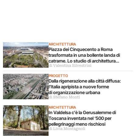
ARCHITETTURA
Piazza dei Cinquecento a Roma
trasformata in una bollente landa di
catrame. Lo studio di architettura
di Valentina Silvestrini
disconosce il progetto
PROGETTO
Dalla rigenerazione alla città diffusa:
l’Italia apripista a nuove forme
di organizzazione urbana
di Stefano Monti
ARCHITETTURA
In Valdelsa c’è la Gerusalemme di
Toscana inventata nel ‘500 per
pellegrinaggi meno rischiosi
di Livia Montagnoli