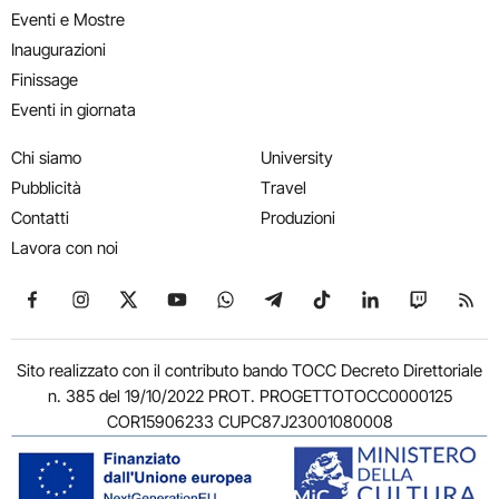
Eventi e Mostre
Inaugurazioni
Finissage
Eventi in giornata
Chi siamo
University
Pubblicità
Travel
Contatti
Produzioni
Lavora con noi
Seguici su Facebook
Seguici su Instagram
Seguici su X
Seguici su YouTube
Seguici su WhatsApp
Seguici su Telegram
Seguici su TikTok
Seguici su Link
Seguici su
Segui
Sito realizzato con il contributo bando TOCC Decreto Direttoriale
n. 385 del 19/10/2022 PROT. PROGETTOTOCC0000125
COR15906233 CUPC87J23001080008