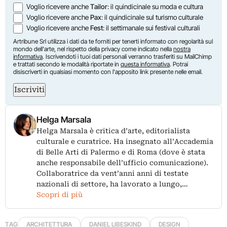
Voglio ricevere anche
Tailor
: il quindicinale su moda e cultura
Voglio ricevere anche
Pax
: il quindicinale sul turismo culturale
Voglio ricevere anche
Fest
: il settimanale sui festival culturali
Artribune Srl utilizza i dati da te forniti per tenerti informato con regolarità sul
mondo dell'arte, nel rispetto della privacy come indicato nella
nostra
informativa
. Iscrivendoti i tuoi dati personali verranno trasferiti su MailChimp
e trattati secondo le modalità riportate in
questa informativa
. Potrai
disiscriverti in qualsiasi momento con l'apposito link presente nelle email.
Iscriviti
Helga Marsala
Helga Marsala è critica d’arte, editorialista
culturale e curatrice. Ha insegnato all’Accademia
di Belle Arti di Palermo e di Roma (dove è stata
anche responsabile dell’ufficio comunicazione).
Collaboratrice da vent’anni anni di testate
nazionali di settore, ha lavorato a lungo,…
Scopri di più
TAG
ARCHITETTURA
DANIEL LIBESKIND
DESIGN