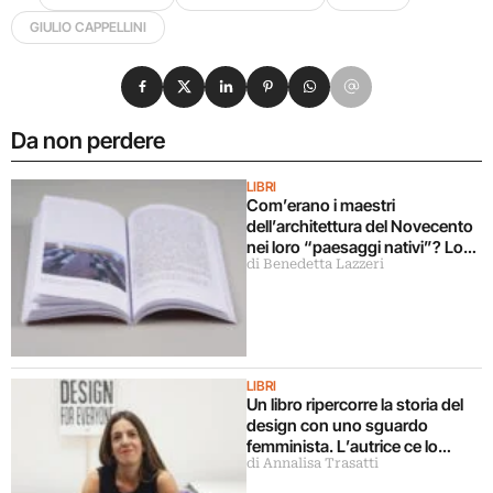
GIULIO CAPPELLINI
Condividi su Facebook
Condividi su X
Condividi su LinkedIn
Condividi su Pinterest
Condividi su WhatsApp
Condividi su Email
Da non perdere
LIBRI
Com’erano i maestri
dell’architettura del Novecento
nei loro “paesaggi nativi”? Lo
di Benedetta Lazzeri
svela un libro
LIBRI
Un libro ripercorre la storia del
design con uno sguardo
femminista. L’autrice ce lo
di Annalisa Trasatti
racconta