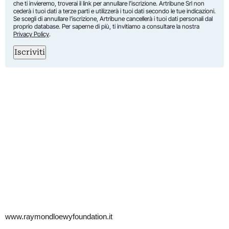
che ti invieremo, troverai il link per annullare l’iscrizione. Artribune Srl non
cederà i tuoi dati a terze parti e utilizzerà i tuoi dati secondo le tue indicazioni.
Se scegli di annullare l’iscrizione, Artribune cancellerà i tuoi dati personali dal
proprio database. Per saperne di più, ti invitiamo a consultare la nostra
Privacy Policy
.
Iscriviti
www.raymondloewyfoundation.it