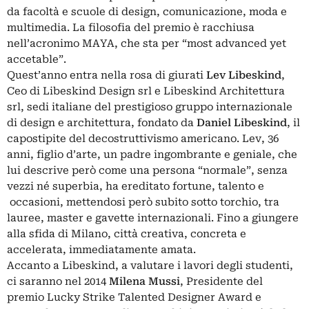
da facoltà e scuole di design, comunicazione, moda e
multimedia. La filosofia del premio è racchiusa
nell’acronimo MAYA, che sta per “most advanced yet
accetable”.
Quest’anno entra nella rosa di giurati
Lev Libeskind
,
Ceo di Libeskind Design srl e Libeskind Architettura
srl, sedi italiane del prestigioso gruppo internazionale
di design e architettura, fondato da
Daniel Libeskind
, il
capostipite del decostruttivismo americano. Lev, 36
anni, figlio d’arte, un padre ingombrante e geniale, che
lui descrive però come una persona “normale”, senza
vezzi né superbia, ha ereditato fortune, talento e
occasioni, mettendosi però subito sotto torchio, tra
lauree, master e gavette internazionali. Fino a giungere
alla sfida di Milano, città creativa, concreta e
accelerata, immediatamente amata.
Accanto a Libeskind, a valutare i lavori degli studenti,
ci saranno nel 2014
Milena Mussi
, Presidente del
premio Lucky Strike Talented Designer Award e