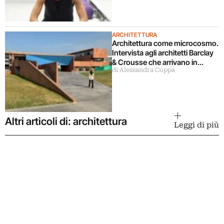
ARCHITETTURA
Architettura come microcosmo.
Intervista agli architetti Barclay
& Crousse che arrivano in
di Alessandra Coppa
mostra a Milano
Altri articoli di: architettura
Leggi di più