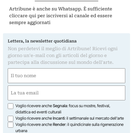
Artribune è anche su Whatsapp. È sufficiente
cliccare qui
per iscriversi al canale ed essere
sempre aggiornati
Lettera, la newsletter quotidiana
Non perdetevi il meglio di Artribune! Ricevi ogni
giorno un'e-mail con gli articoli del giorno e
partecipa alla discussione sul mondo dell'arte.
Nome
(Obbligatorio)
Nome
Email
(Obbligatorio)
Opzioni
Voglio ricevere anche
Segnala
: focus su mostre, festival,
didattica ed eventi culturali
Voglio ricevere anche
Incanti
: il settimanale sul mercato dell'arte
Voglio ricevere anche
Render
: il quindicinale sulla rigenerazione
urbana