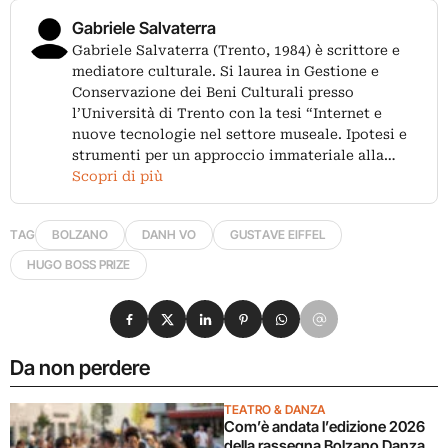
Gabriele Salvaterra
Gabriele Salvaterra (Trento, 1984) è scrittore e
mediatore culturale. Si laurea in Gestione e
Conservazione dei Beni Culturali presso
l’Università di Trento con la tesi “Internet e
nuove tecnologie nel settore museale. Ipotesi e
strumenti per un approccio immateriale alla…
Scopri di più
TAG
BOLZANO
DANH VO
GUSTAVE EIFFEL
HUGO BOSS PRIZE
Condividi su Facebook
Condividi su X
Condividi su LinkedIn
Condividi su Pinterest
Condividi su WhatsApp
Condividi su Email
Da non perdere
TEATRO & DANZA
Com’è andata l’edizione 2026
della rassegna Bolzano Danza.