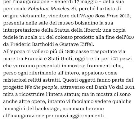
per l’inaugurazione – venerdì 17 maggio – della sua
personale
Fabulous Muscles
. Sì, perché l’artista di
origini vietnamite, vincitore dell’
Hugo Boss Prize
2012,
presenta nelle sale del museo bolzanino la sua
interpretazione della Statua della libertà: una copia
fedele in scala 1:1 del colosso prodotto alla fine dell’800
da Frédéric Bartholdi e Gustave Eiffel.
All’epoca ci vollero più di 1800 casse trasportate via
mare tra Francia e Stati Uniti, oggi tre tir per i 21 pezzi
che verranno presentati in mostra; frammenti che,
perso ogni riferimento all’intero, appaiono come
misteriosi relitti astratti. Questi oggetti fanno parte del
progetto
We the people
, attraverso cui Danh Vo dal 2011
mira a ricostruire l’intera statua; ma in mostra ci sono
anche altre opere, intanto vi facciamo vedere qualche
immagini del backstage, non mancheremo
all’inaugurazione per nuovi aggiornamenti…