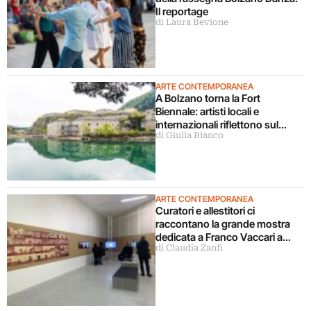
Il reportage
di Laura Bevione
ARTE CONTEMPORANEA
A Bolzano torna la Fort
Biennale: artisti locali e
internazionali riflettono sul
di Giulia Bianco
presente
ARTE CONTEMPORANEA
Curatori e allestitori ci
raccontano la grande mostra
dedicata a Franco Vaccari a
di Claudia Zanfi
Bolzano