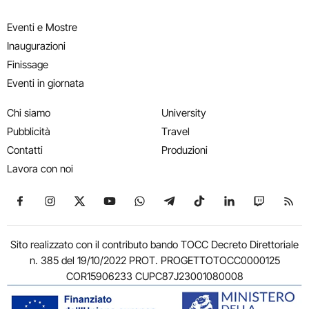
Eventi e Mostre
Inaugurazioni
Finissage
Eventi in giornata
Chi siamo
University
Pubblicità
Travel
Contatti
Produzioni
Lavora con noi
Seguici su Facebook
Seguici su Instagram
Seguici su X
Seguici su YouTube
Seguici su WhatsApp
Seguici su Telegram
Seguici su TikTok
Seguici su Link
Seguici su
Segui
Sito realizzato con il contributo bando TOCC Decreto Direttoriale
n. 385 del 19/10/2022 PROT. PROGETTOTOCC0000125
COR15906233 CUPC87J23001080008