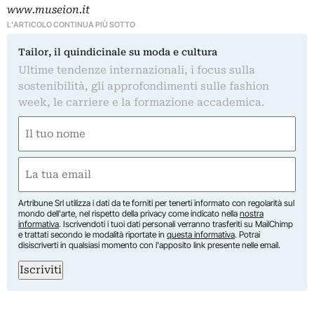
www.museion.it
L'ARTICOLO CONTINUA PIÙ SOTTO
Tailor, il quindicinale su moda e cultura
Ultime tendenze internazionali, i focus sulla
sostenibilità, gli approfondimenti sulle fashion
week, le carriere e la formazione accademica.
Nome
(Obbligatorio)
Nome
Email
(Obbligatorio)
Artribune Srl utilizza i dati da te forniti per tenerti informato con regolarità sul
mondo dell'arte, nel rispetto della privacy come indicato nella
nostra
informativa
. Iscrivendoti i tuoi dati personali verranno trasferiti su MailChimp
e trattati secondo le modalità riportate in
questa informativa
. Potrai
disiscriverti in qualsiasi momento con l'apposito link presente nelle email.
Iscriviti