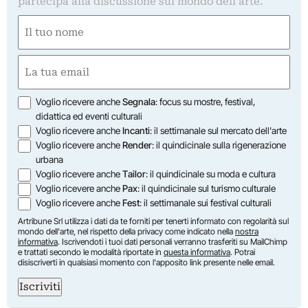
partecipa alla discussione sul mondo dell'arte.
Nome
(Obbligatorio)
Nome
Email
(Obbligatorio)
Opzioni
Voglio ricevere anche
Segnala
: focus su mostre, festival,
didattica ed eventi culturali
Voglio ricevere anche
Incanti
: il settimanale sul mercato dell'arte
Voglio ricevere anche
Render
: il quindicinale sulla rigenerazione
urbana
Voglio ricevere anche
Tailor
: il quindicinale su moda e cultura
Voglio ricevere anche
Pax
: il quindicinale sul turismo culturale
Voglio ricevere anche
Fest
: il settimanale sui festival culturali
Artribune Srl utilizza i dati da te forniti per tenerti informato con regolarità sul
mondo dell'arte, nel rispetto della privacy come indicato nella
nostra
informativa
. Iscrivendoti i tuoi dati personali verranno trasferiti su MailChimp
e trattati secondo le modalità riportate in
questa informativa
. Potrai
disiscriverti in qualsiasi momento con l'apposito link presente nelle email.
Iscriviti