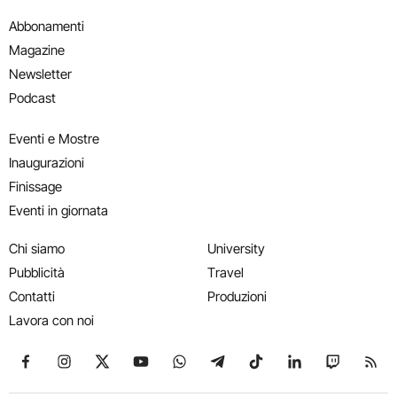
Abbonamenti
Magazine
Newsletter
Podcast
Eventi e Mostre
Inaugurazioni
Finissage
Eventi in giornata
Chi siamo
University
Pubblicità
Travel
Contatti
Produzioni
Lavora con noi
Seguici su Facebook
Seguici su Instagram
Seguici su X
Seguici su YouTube
Seguici su WhatsApp
Seguici su Telegram
Seguici su TikTok
Seguici su Link
Seguici su
Segui