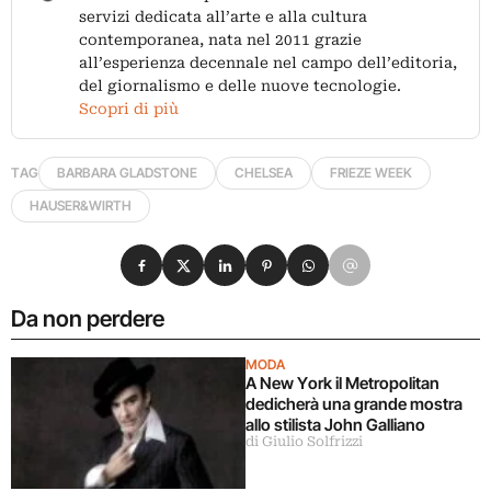
servizi dedicata all’arte e alla cultura
contemporanea, nata nel 2011 grazie
all’esperienza decennale nel campo dell’editoria,
del giornalismo e delle nuove tecnologie.
Scopri di più
TAG
BARBARA GLADSTONE
CHELSEA
FRIEZE WEEK
HAUSER&WIRTH
Condividi su Facebook
Condividi su X
Condividi su LinkedIn
Condividi su Pinterest
Condividi su WhatsApp
Condividi su Email
Da non perdere
MODA
A New York il Metropolitan
dedicherà una grande mostra
allo stilista John Galliano
di Giulio Solfrizzi