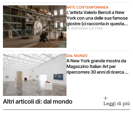
ARTE CONTEMPORANEA
L’artista Valerio Berruti a New
York con una delle sue famose
giostre (ci racconta in questa
di Antonino La Vela
intervista)
DAL MONDO
A New York grande mostra da
Magazzino Italian Art per
ripercorrere 30 anni di ricerca di
Alighiero Boetti
Altri articoli di: dal mondo
Leggi di più