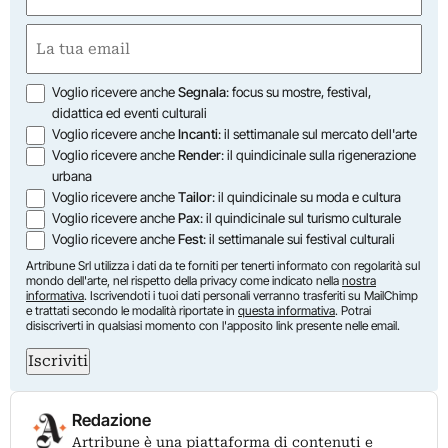
First
Email
(Required)
Opzioni
Voglio ricevere anche
Segnala
: focus su mostre, festival,
didattica ed eventi culturali
Voglio ricevere anche
Incanti
: il settimanale sul mercato dell'arte
Voglio ricevere anche
Render
: il quindicinale sulla rigenerazione
urbana
Voglio ricevere anche
Tailor
: il quindicinale su moda e cultura
Voglio ricevere anche
Pax
: il quindicinale sul turismo culturale
Voglio ricevere anche
Fest
: il settimanale sui festival culturali
Artribune Srl utilizza i dati da te forniti per tenerti informato con regolarità sul
mondo dell'arte, nel rispetto della privacy come indicato nella
nostra
informativa
. Iscrivendoti i tuoi dati personali verranno trasferiti su MailChimp
e trattati secondo le modalità riportate in
questa informativa
. Potrai
disiscriverti in qualsiasi momento con l'apposito link presente nelle email.
Iscriviti
Redazione
Artribune è una piattaforma di contenuti e