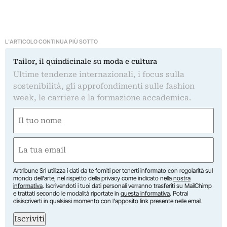
L'ARTICOLO CONTINUA PIÙ SOTTO
Tailor, il quindicinale su moda e cultura
Ultime tendenze internazionali, i focus sulla
sostenibilità, gli approfondimenti sulle fashion
week, le carriere e la formazione accademica.
Nome
(Required)
First
Email
(Required)
Artribune Srl utilizza i dati da te forniti per tenerti informato con regolarità sul
mondo dell'arte, nel rispetto della privacy come indicato nella
nostra
informativa
. Iscrivendoti i tuoi dati personali verranno trasferiti su MailChimp
e trattati secondo le modalità riportate in
questa informativa
. Potrai
disiscriverti in qualsiasi momento con l'apposito link presente nelle email.
Iscriviti