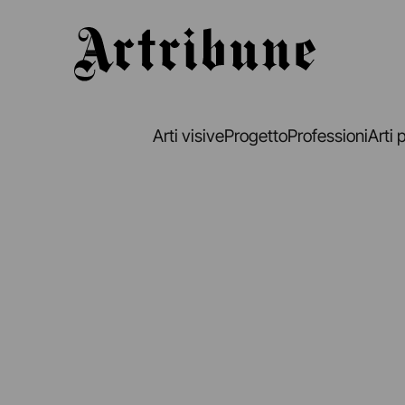
Artribune
Arti visive
Progetto
Professioni
Arti 