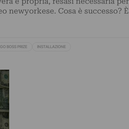
vera e propria, resasi necessaria per
seo newyorkese. Cosa è successo? È 
GO BOSS PRIZE
INSTALLAZIONE