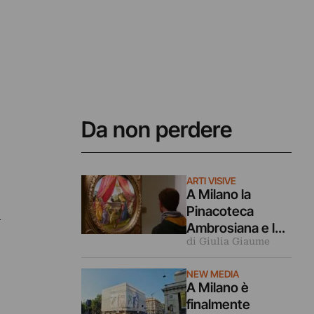
Da non perdere
ARTI VISIVE
A Milano la
Pinacoteca
a
Ambrosiana e la
di Giulia Giaume
Cripta di San
Sepolcro sono
NEW MEDIA
gratis per tutto
A Milano è
agosto (ma solo
finalmente
per milanesi)