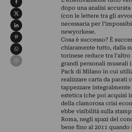
dopo una analisi accurata d
Condividi su X
(con le lettere tra gli avvo
Condividi su LinkedIn
necessaria per l’impossibi
newyorkese.
Condividi su Pinterest
Cosa è successo? È succes
Condividi su WhatsApp
chiaramente tutto, dalla s
torinese reduce tra l’altro
Condividi su Email
grandi personali museali i
Pack di Milano in cui util
realizzare carta da parati
tappezzare integralmente 
estetica (che poi acquisì 
della clamorosa crisi econ
ebbe visibilità sulla stam
Roma, negli spazi del conc
bene fino al 2011 quando i