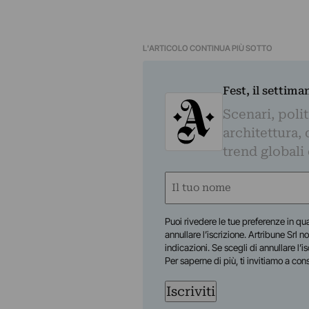
L'ARTICOLO CONTINUA PIÙ SOTTO
Fest, il settima
Scenari, polit
architettura, 
trend globali
Nome
(Required)
First
Puoi rivedere le tue preferenze in qua
annullare l’iscrizione. Artribune Srl no
indicazioni. Se scegli di annullare l’i
Per saperne di più, ti invitiamo a con
Iscriviti