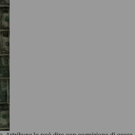
ro.
Artribune
lo può dire con cognizione di causa