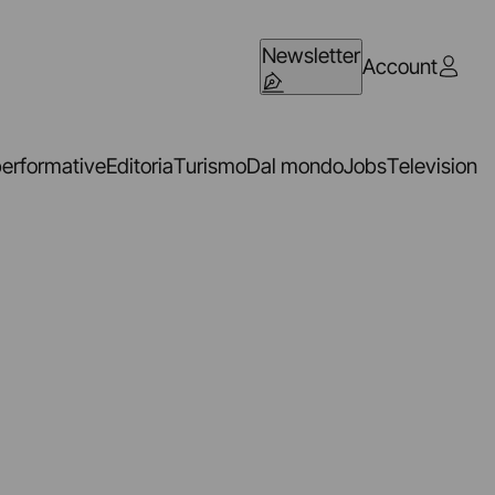
Newsletter
Account
performative
Editoria
Turismo
Dal mondo
Jobs
Television