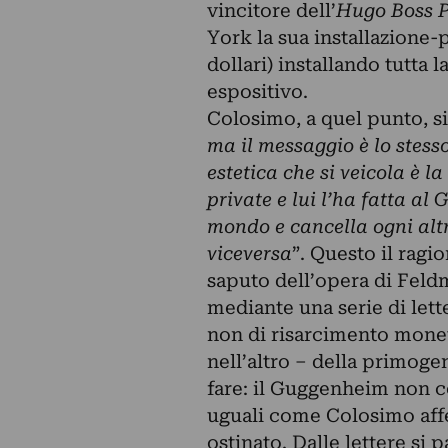
vincitore dell’
Hugo Boss P
York la sua installazione-
dollari) installando tutta 
espositivo.
Colosimo, a quel punto, si
ma il messaggio è lo stess
estetica che si veicola è la 
private e lui l’ha fatta a
mondo e cancella ogni altr
viceversa
”. Questo il ragi
saputo dell’opera di Feld
mediante una serie di lette
non di risarcimento mone
nell’altro – della primoge
fare: il Guggenheim non c
uguali come Colosimo affer
ostinato. Dalle lettere si 