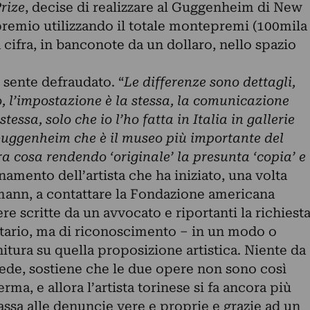
rize
, decise di realizzare al Guggenheim di New
premio utilizzando il totale montepremi (100mila
la cifra, in banconote da un dollaro, nello spazio
 sente defraudato. “
Le differenze sono dettagli,
o, l’impostazione è la stessa, la comunicazione
stessa, solo che io l’ho fatta in Italia in gallerie
l Guggenheim che è il museo più importante del
a cosa rendendo ‘originale’ la presunta ‘copia’ e
onamento dell’artista che ha iniziato, una volta
mann, a contattare la Fondazione americana
re scritte da un avvocato e riportanti la richiest
tario, ma di riconoscimento – in un modo o
nitura su quella proposizione artistica. Niente da
ede, sostiene che le due opere non sono così
ma, e allora l’artista torinese si fa ancora più
passa alle denuncie vere e proprie e grazie ad un