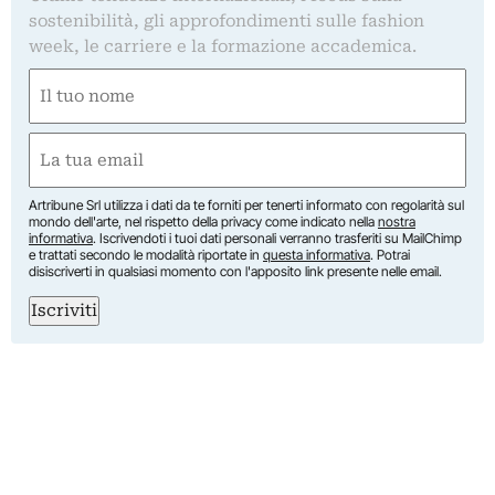
sostenibilità, gli approfondimenti sulle fashion
week, le carriere e la formazione accademica.
Nome
(Required)
First
Email
(Required)
Artribune Srl utilizza i dati da te forniti per tenerti informato con regolarità sul
mondo dell'arte, nel rispetto della privacy come indicato nella
nostra
informativa
. Iscrivendoti i tuoi dati personali verranno trasferiti su MailChimp
e trattati secondo le modalità riportate in
questa informativa
. Potrai
disiscriverti in qualsiasi momento con l'apposito link presente nelle email.
Iscriviti