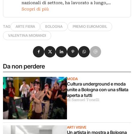
nazionali di settore, ha lavorato a lungo,…
Scopri di più
TAG
ARTE FIERA
BOLOGNA
PREMIO EUROMOBIL
VALENTINA MIORANDI
Condividi su Facebook
Condividi su X
Condividi su LinkedIn
Condividi su Pinterest
Condividi su WhatsApp
Condividi su Email
Da non perdere
MODA
Cultura underground e moda
unite a Bologna con una sfilata
aperta a tutti
di Samuel Tonelli
ARTI VISIVE
Un artista in mostra a Bologna