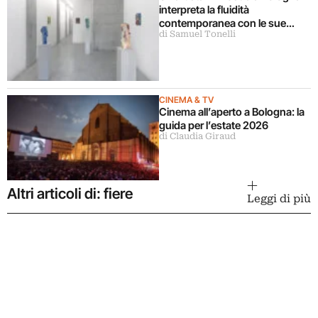
interpreta la fluidità
contemporanea con le sue
di Samuel Tonelli
sculture
CINEMA & TV
Cinema all’aperto a Bologna: la
guida per l’estate 2026
di Claudia Giraud
Altri articoli di: fiere
Leggi di più