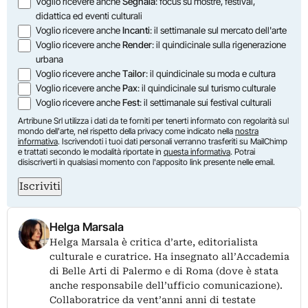
Opzioni
Voglio ricevere anche
Segnala
: focus su mostre, festival,
didattica ed eventi culturali
Voglio ricevere anche
Incanti
: il settimanale sul mercato dell'arte
Voglio ricevere anche
Render
: il quindicinale sulla rigenerazione
urbana
Voglio ricevere anche
Tailor
: il quindicinale su moda e cultura
Voglio ricevere anche
Pax
: il quindicinale sul turismo culturale
Voglio ricevere anche
Fest
: il settimanale sui festival culturali
Artribune Srl utilizza i dati da te forniti per tenerti informato con regolarità sul
mondo dell'arte, nel rispetto della privacy come indicato nella
nostra
informativa
. Iscrivendoti i tuoi dati personali verranno trasferiti su MailChimp
e trattati secondo le modalità riportate in
questa informativa
. Potrai
disiscriverti in qualsiasi momento con l'apposito link presente nelle email.
Iscriviti
Helga Marsala
Helga Marsala è critica d’arte, editorialista
culturale e curatrice. Ha insegnato all’Accademia
di Belle Arti di Palermo e di Roma (dove è stata
anche responsabile dell’ufficio comunicazione).
Collaboratrice da vent’anni anni di testate