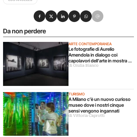
Condividi su Facebook
Condividi su X
Condividi su LinkedIn
Condividi su Pinterest
Condividi su WhatsApp
Condividi su Email
Da non perdere
ARTE CONTEMPORANEA
Le fotografie di Aurelio
Amendola in dialogo coi
capolavori dell’arte in mostra a
di Giulia Bianco
Milano
TURISMO
A Milano c’è un nuovo curioso
museo dove i nostri cinque
sensi vengono ingannati
di Vittoria Caprotti