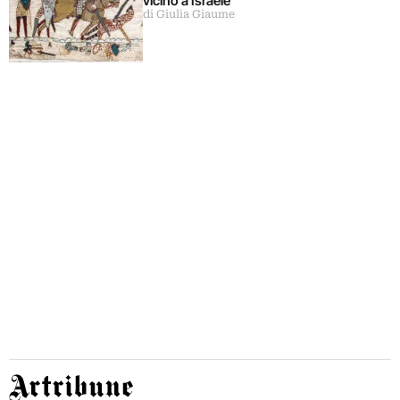
vicino a Israele
di Giulia Giaume
Artribune