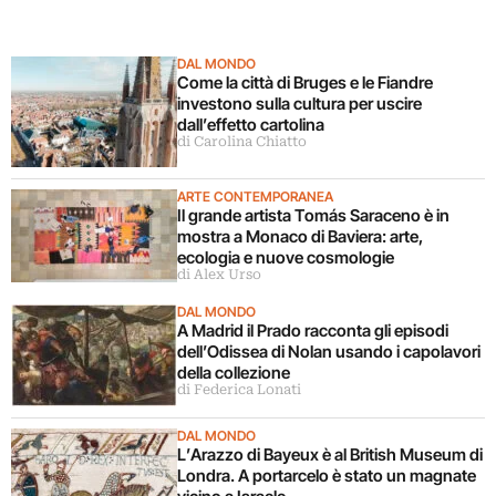
DAL MONDO
Come la città di Bruges e le Fiandre
investono sulla cultura per uscire
dall’effetto cartolina
di Carolina Chiatto
ARTE CONTEMPORANEA
Il grande artista Tomás Saraceno è in
mostra a Monaco di Baviera: arte,
ecologia e nuove cosmologie
di Alex Urso
DAL MONDO
A Madrid il Prado racconta gli episodi
dell’Odissea di Nolan usando i capolavori
della collezione
di Federica Lonati
DAL MONDO
L’Arazzo di Bayeux è al British Museum di
Londra. A portarcelo è stato un magnate