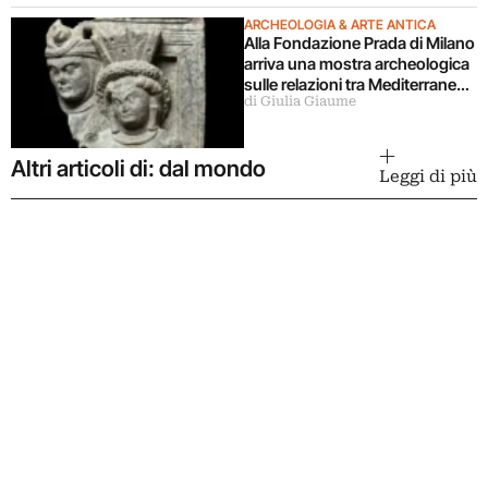
ARCHEOLOGIA & ARTE ANTICA
Alla Fondazione Prada di Milano
arriva una mostra archeologica
sulle relazioni tra Mediterraneo
di Giulia Giaume
e Asia
Altri articoli di: dal mondo
Leggi di più