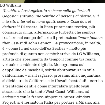
LG Williams
“Io abito a Los Angeles, lo so bene: nella galleria di
Gagosian entrano una ventina di persone al giorno. Sul
mio sito internet almeno quattrocento. Cosa dovrei
dedurre?”
Di essere, in linea puramente teorica, più
conosciuto di lui; affermazione furbetta che sembra
traslare nel campo dell’arte il pretenzioso
“more famous
than Jesus”
di John Lennon. La provocazione, in realtà,
è – come fu nel caso dell’ex Beatles – molto più
profonda di quanto non sembri: arriva da
LG Williams
,
artista che sperimenta da tempo il confine tra realtà
virtuale e ambiente digitale. Monogramma sul
cappellino da baseball, sobria abbronzatura in stile
californiano – ma il ragazzo, prossimo alla cinquantina,
si divide tra la California e le Hawaii: beato lui! – sorriso
a trentadue denti e come intercalare quello
yeah
strascicato che fa tanto West Coast: Williams, ad
Artissima
con la franco-nipponica Super Window
Project, si è fermato in Italia per portare a Milano, alla