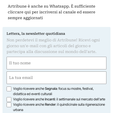
Artribune è anche su Whatsapp. È sufficiente
cliccare qui
per iscriversi al canale ed essere
sempre aggiornati
Lettera, la newsletter quotidiana
Non perdetevi il meglio di Artribune! Ricevi ogni
giorno un'e-mail con gli articoli del giorno e
partecipa alla discussione sul mondo dell'arte.
Nome
(Obbligatorio)
Nome
Email
(Obbligatorio)
Opzioni
Voglio ricevere anche
Segnala
: focus su mostre, festival,
didattica ed eventi culturali
Voglio ricevere anche
Incanti
: il settimanale sul mercato dell'arte
Voglio ricevere anche
Render
: il quindicinale sulla rigenerazione
urbana