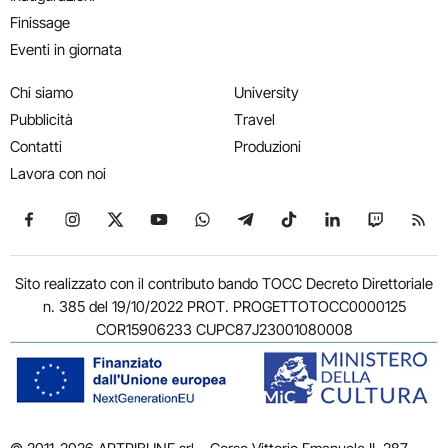
Finissage
Eventi in giornata
Chi siamo
University
Pubblicità
Travel
Contatti
Produzioni
Lavora con noi
Seguici su Facebook
Seguici su Instagram
Seguici su X
Seguici su YouTube
Seguici su WhatsApp
Seguici su Telegram
Seguici su TikTok
Seguici su Link
Seguici su
Segui
Sito realizzato con il contributo bando TOCC Decreto Direttoriale
n. 385 del 19/10/2022 PROT. PROGETTOTOCC0000125
COR15906233 CUPC87J23001080008