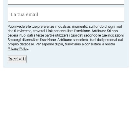
Nome
Email
(Obbligatorio)
Puoi rivedere le tue preferenze in qualsiasi momento: sul fondo di ogni mail
che ti invieremo, troverai il link per annullare l’iscrizione. Artribune Srl non
cederà i tuoi dati a terze parti e utilizzerà i tuoi dati secondo le tue indicazioni.
Se scegli di annullare l’iscrizione, Artribune cancellerà i tuoi dati personali dal
proprio database. Per saperne di più, ti invitiamo a consultare la nostra
Privacy Policy
.
Iscriviti