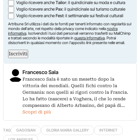
Voglio ricevere anche
Tailor
: il quindicinale su moda e cultura
Voglio ricevere anche
Pax
: il quindicinale sul turismo culturale
Voglio ricevere anche
Fest
: il settimanale sui festival culturali
Artribune Srl utilizza i dati da te forniti per tenerti informato con regolarità sul
mondo dell'arte, nel rispetto della privacy come indicato nella
nostra
informativa
. Iscrivendoti i tuoi dati personali verranno trasferiti su MailChimp
e trattati secondo le modalità riportate in
questa informativa
. Potrai
disiscriverti in qualsiasi momento con l'apposito link presente nelle email.
Iscriviti
Francesco Sala
Francesco Sala è nato un mesetto dopo la
vittoria dei mondiali. Quelli fichi contro la
Germania: non quelli ai rigori contro la Francia.
Lo ha fatto (nascere) a Voghera, il che lo rende
compaesano di Alberto Arbasino, del papà di…
Scopri di più
TAG
GAGOSIAN
GLORIA MARIA GALLERY
INTERNET
LOS ANGELES