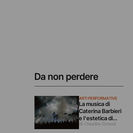
Da non perdere
ARTI PERFORMATIVE
La musica di
e
Caterina Barbieri
e l’estetica di
di Claudia Giraud
Christian Marclay
aprono il