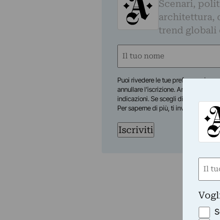
Scenari, polit
architettura, 
trend globali
Nome
(Required)
First
Puoi rivedere le tue preferenze in qua
annullare l’iscrizione. Artribune Srl no
indicazioni. Se scegli di annullare l’i
Per saperne di più, ti invitiamo a con
Iscriviti
Nom
(Requ
First
Vogl
S