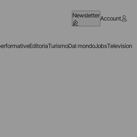
Newsletter
Account
performative
Editoria
Turismo
Dal mondo
Jobs
Television