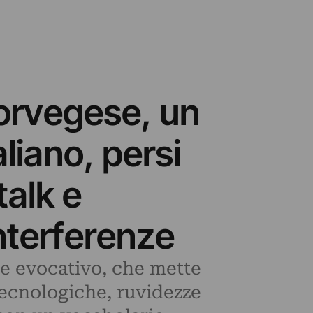
orvegese, un
liano, persi
talk e
Interferenze
me evocativo, che mette
ecnologiche, ruvidezze