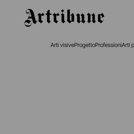
Artribune
Arti visive
Progetto
Professioni
Arti 