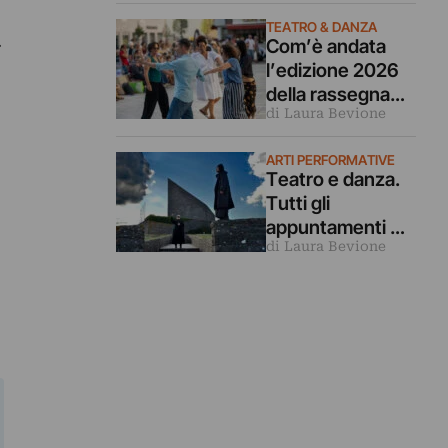
Romaeuropa
TEATRO & DANZA
.
Com’è andata
Festival 2026
l’edizione 2026
della rassegna
di Laura Bevione
Bolzano Danza. Il
reportage
ARTI PERFORMATIVE
Teatro e danza.
Tutti gli
appuntamenti da
di Laura Bevione
non perdere per
l’agosto 2026