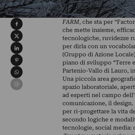
Condividi su Facebook
FARM
, che sta per “Facto
che mette insieme, effic
Condividi su X
tecnologiche, ruvidezze ru
Condividi su LinkedIn
per dirla con un vocabolar
(Gruppo di Azione Locale),
Condividi su Pinterest
piano di sviluppo “Terre 
Condividi su WhatsApp
Partenio-Vallo di Lauro, i
Una piccola area geografica
Condividi su Email
spazio laboratoriale, aper
ad esperti nel campo dell’
comunicazione, il design. 
per ri-progettare la vita d
secondo logiche e modali
tecnologie, social media: