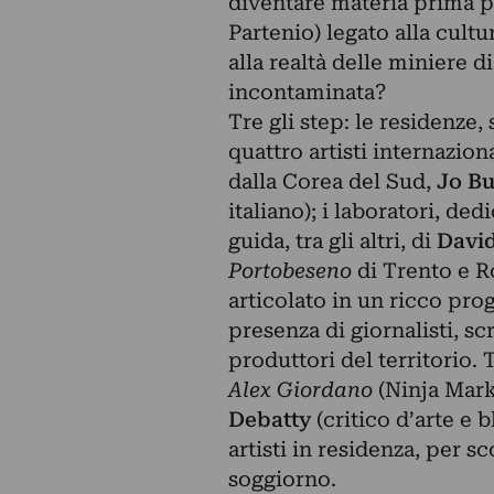
diventare materia prima p
Partenio) legato alla cultu
alla realtà delle miniere 
incontaminata?
Tre gli step: le residenze,
quattro artisti internaziona
dalla Corea del Sud,
Jo B
italiano); i laboratori, de
guida, tra gli altri, di
David
Portobeseno
di Trento e Rov
articolato in un ricco pro
presenza di giornalisti, scr
produttori del territorio. T
Alex Giordano
(Ninja Mark
Debatty
(critico d’arte e 
artisti in residenza, per s
soggiorno.