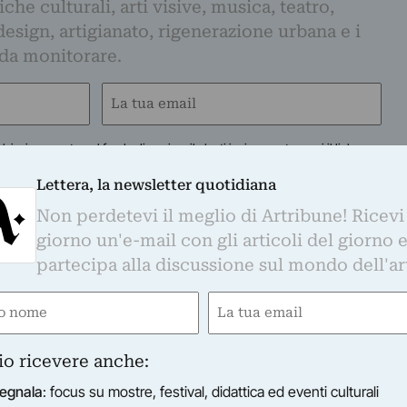
iche culturali, arti visive, musica, teatro,
design, artigianato, rigenerazione urbana e i
 da monitorare.
Email
(Required)
lsiasi momento: sul fondo di ogni mail che ti invieremo, troverai il link per
n cederà i tuoi dati a terze parti e utilizzerà i tuoi dati secondo le tue
scrizione, Artribune cancellerà i tuoi dati personali dal proprio database.
Lettera, la newsletter quotidiana
sultare la nostra
Privacy Policy
.
Non perdetevi il meglio di Artribune! Ricevi
giorno un'e-mail con gli articoli del giorno 
partecipa alla discussione sul mondo dell'ar
e
Email
ired)
(Required)
io ricevere anche:
egnala
: focus su mostre, festival, didattica ed eventi culturali