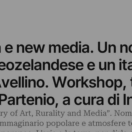
à e new media. Un n
ozelandese e un ita
 Avellino. Workshop, 
Partenio, a cura di 
ry of Art, Rurality and Media”. No
immaginario popolare e atmosfere t