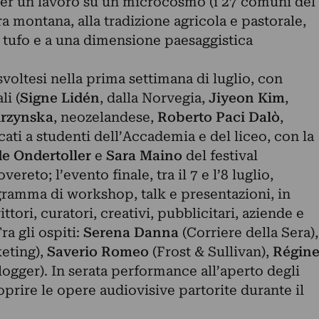
er un lavoro su un microcosmo (i 27 comuni del
ra montana, alla tradizione agricola e pastorale,
di tufo e a una dimensione paesaggistica
 svoltesi nella prima settimana di luglio, con
li (
Signe Lidén
, dalla Norvegia,
Jiyeon Kim
,
urzynska
, neozelandese,
Roberto Paci Dalò
,
dicati a studenti dell’Accademia e del liceo, con la
e Ondertoller
e
Sara Maino
del festival
ereto; l’evento finale, tra il 7 e l’8 luglio,
gramma di workshop, talk e presentazioni, in
ittori, curatori, creativi, pubblicitari, aziende e
ra gli ospiti:
Serena Danna
(Corriere della Sera),
eting),
Saverio Romeo
(Frost & Sullivan),
Régin
blogger). In serata performance all’aperto degli
coprire le opere audiovisive partorite durante il