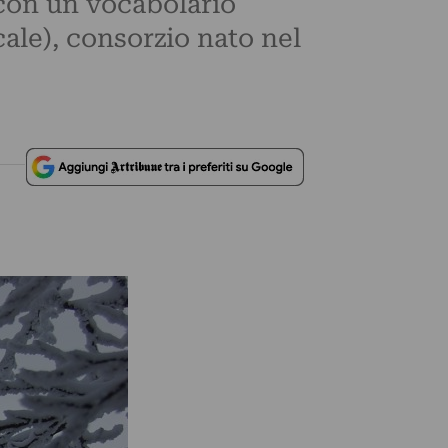
a con un vocabolario
cale), consorzio nato nel