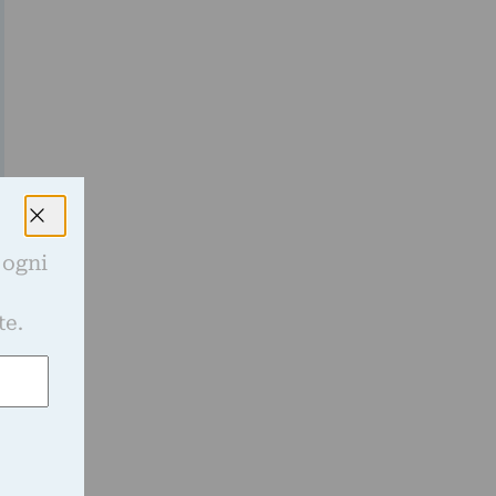
 ogni
e
te.