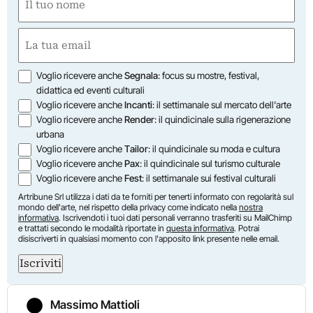
(Required)
First
Email
(Required)
Opzioni
Voglio ricevere anche
Segnala
: focus su mostre, festival,
didattica ed eventi culturali
Voglio ricevere anche
Incanti
: il settimanale sul mercato dell'arte
Voglio ricevere anche
Render
: il quindicinale sulla rigenerazione
urbana
Voglio ricevere anche
Tailor
: il quindicinale su moda e cultura
Voglio ricevere anche
Pax
: il quindicinale sul turismo culturale
Voglio ricevere anche
Fest
: il settimanale sui festival culturali
Artribune Srl utilizza i dati da te forniti per tenerti informato con regolarità sul
mondo dell'arte, nel rispetto della privacy come indicato nella
nostra
informativa
. Iscrivendoti i tuoi dati personali verranno trasferiti su MailChimp
e trattati secondo le modalità riportate in
questa informativa
. Potrai
disiscriverti in qualsiasi momento con l'apposito link presente nelle email.
Iscriviti
Massimo Mattioli