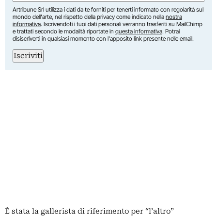
Artribune Srl utilizza i dati da te forniti per tenerti informato con regolarità sul
mondo dell'arte, nel rispetto della privacy come indicato nella
nostra
informativa
. Iscrivendoti i tuoi dati personali verranno trasferiti su MailChimp
e trattati secondo le modalità riportate in
questa informativa
. Potrai
disiscriverti in qualsiasi momento con l'apposito link presente nelle email.
Iscriviti
È stata la
gallerista di riferimento
per “l’altro”