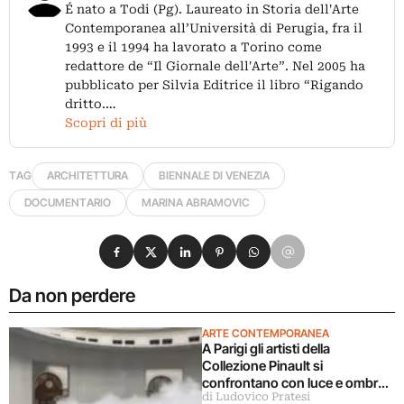
É nato a Todi (Pg). Laureato in Storia dell'Arte
Contemporanea all’Università di Perugia, fra il
1993 e il 1994 ha lavorato a Torino come
redattore de “Il Giornale dell'Arte”. Nel 2005 ha
pubblicato per Silvia Editrice il libro “Rigando
dritto.…
Scopri di più
TAG
ARCHITETTURA
BIENNALE DI VENEZIA
DOCUMENTARIO
MARINA ABRAMOVIC
Condividi su Facebook
Condividi su X
Condividi su LinkedIn
Condividi su Pinterest
Condividi su WhatsApp
Condividi su Email
Da non perdere
ARTE CONTEMPORANEA
A Parigi gli artisti della
Collezione Pinault si
confrontano con luce e ombra
di Ludovico Pratesi
in una grande mostra