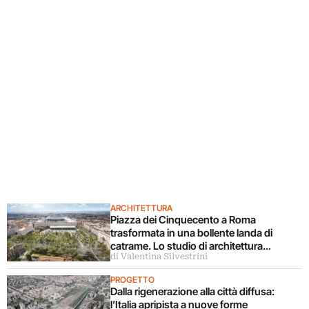
ARCHITETTURA
Piazza dei Cinquecento a Roma
trasformata in una bollente landa di
catrame. Lo studio di architettura
di Valentina Silvestrini
disconosce il progetto
PROGETTO
Dalla rigenerazione alla città diffusa:
l’Italia apripista a nuove forme