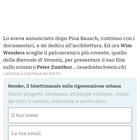
Lo aveva annunciato: dopo Pina Bausch, continuo con i
documentari, e mi dedico all’architettura. Ed ora
Wim
Wenders
sceglie il palcoscenico più rovente, quello
della
Biennale di Venezia
, per
presentare il suo film
sullo svizzero
Peter Zumthor
… (suedostschweiz.ch)
L'ARTICOLO CONTINUA PIÙ SOTTO
Render, il bisettimanale sulla rigenerazione urbana
Nuovi progetti, tendenze, strategie virtuose, storie
da tutto il mondo, interviste e molto altro.
Nome
(Required)
First
Email
(Required)